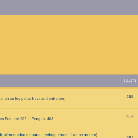
SUJETS
205
tion ou les petits travaux d'entretien.
318
vos Peugeot 203 et Peugeot 403.
air, alimentation carburant, échappement, fixation moteur).
404