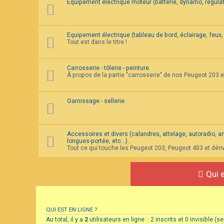
Equipement électrique moteur (batterie, dynamo, régulat
Equipement électrique (tableau de bord, éclairage, feux, 
Tout est dans le titre !
Carrosserie - tôlerie - peinture.
À propos de la partie "carrosserie" de nos Peugeot 203 
Garnissage - sellerie.
Accessoires et divers (calandres, attelage, autoradio, ante
longues-portée, etc...).
Tout ce qui touche les Peugeot 203, Peugeot 403 et déri
Qui e
QUI EST EN LIGNE ?
Au total, il y a
2
utilisateurs en ligne :: 2 inscrits et 0 invisible 