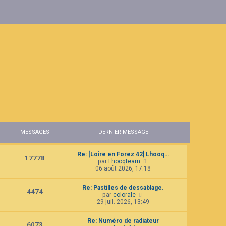
MESSAGES
DERNIER MESSAGE
Re: [Loire en Forez 42] Lhooq…
17778
C
par
Lhooqteam
o
06 août 2026, 17:18
n
s
Re: Pastilles de dessablage.
u
4474
C
par
colorale
l
o
29 juil. 2026, 13:49
t
n
e
s
r
Re: Numéro de radiateur
u
6073
l