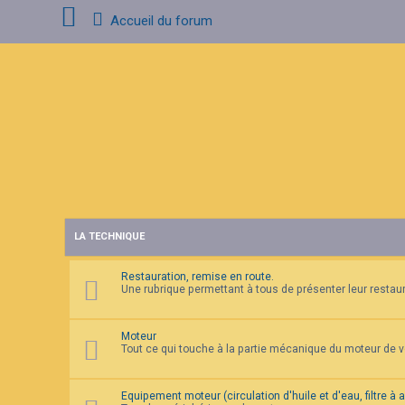
Accueil du forum
C
o
n
n
e
x
i
o
n
LA TECHNIQUE
I
n
s
Restauration, remise en route.
c
Une rubrique permettant à tous de présenter leur restaura
r
i
p
t
Moteur
i
Tout ce qui touche à la partie mécanique du moteur de 
o
n
Equipement moteur (circulation d'huile et d'eau, filtre à 