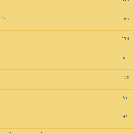
on).
163
114
50
145
63
98