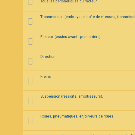
Tous les périphériques du moteur.
F
A
Q
Transmission (embrayage, boîte de vitesses, transmissi
Essieux (essieu avant - pont arrière).
Direction
Freins
Suspension (ressorts, amortisseurs).
Roues, pneumatiques, enjoliveurs de roues.