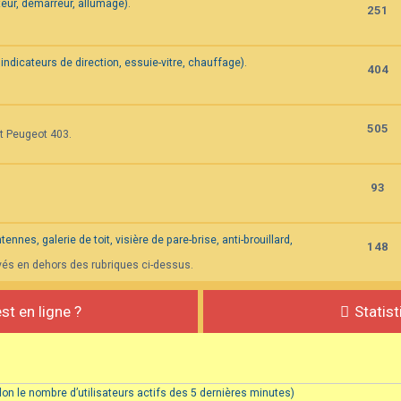
eur, démarreur, allumage).
251
indicateurs de direction, essuie-vitre, chauffage).
404
505
et Peugeot 403.
93
nnes, galerie de toit, visière de pare-brise, anti-brouillard,
148
vés en dehors des rubriques ci-dessus.
st en ligne ?
Statis
(selon le nombre d’utilisateurs actifs des 5 dernières minutes)