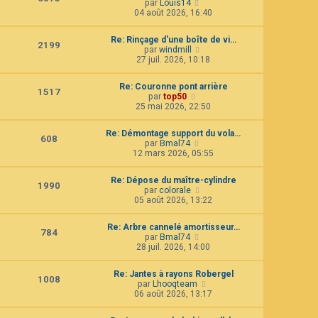
C
par
Louis14
l
e
o
04 août 2026, 16:40
t
d
n
e
e
s
r
r
Re: Rinçage d'une boîte de vi…
u
2199
l
n
C
par
windmill
l
e
i
o
27 juil. 2026, 10:18
t
d
e
n
e
e
r
s
r
r
Re: Couronne pont arrière
m
u
1517
l
n
C
par
top50
e
l
e
i
o
25 mai 2026, 22:50
s
t
d
e
n
s
e
e
r
s
a
r
r
Re: Démontage support du vola…
m
u
g
608
l
n
C
par
Bmal74
e
l
e
e
i
o
12 mars 2026, 05:55
s
t
d
e
n
s
e
e
r
s
a
r
r
Re: Dépose du maître-cylindre
m
u
g
1990
l
n
C
par
colorale
e
l
e
e
i
o
05 août 2026, 13:22
s
t
d
e
n
s
e
e
r
s
a
r
r
Re: Arbre cannelé amortisseur…
m
u
g
784
l
n
C
par
Bmal74
e
l
e
e
i
o
28 juil. 2026, 14:00
s
t
d
e
n
s
e
e
r
s
a
r
r
Re: Jantes à rayons Robergel
m
u
g
1008
l
n
C
par
Lhooqteam
e
l
e
e
i
o
06 août 2026, 13:17
s
t
d
e
n
s
e
e
r
s
a
r