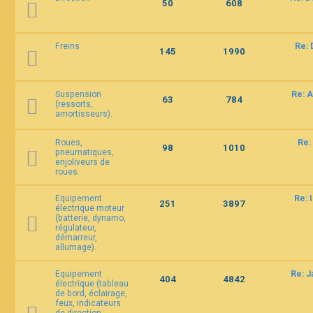
50
608
Freins
Re: 
145
1990
Suspension
Re: A
63
784
(ressorts,
amortisseurs).
Roues,
Re:
98
1010
pneumatiques,
enjoliveurs de
roues.
Equipement
Re: 
251
3897
électrique moteur
(batterie, dynamo,
régulateur,
démarreur,
allumage).
Equipement
Re: 
404
4842
électrique (tableau
de bord, éclairage,
feux, indicateurs