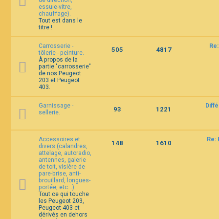
de direction,
essuie-vitre,
chauffage).
Tout est dans le
titre !
Carrosserie -
Re:
505
4817
tôlerie - peinture.
À propos de la
partie "carrosserie"
de nos Peugeot
203 et Peugeot
403.
Garnissage -
Diff
93
1221
sellerie.
Accessoires et
Re: 
148
1610
divers (calandres,
attelage, autoradio,
antennes, galerie
de toit, visière de
pare-brise, anti-
brouillard, longues-
portée, etc...).
Tout ce qui touche
les Peugeot 203,
Peugeot 403 et
dérivés en dehors