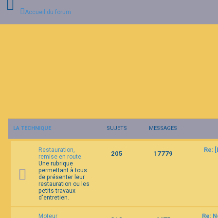
Accueil du forum
C
o
n
n
e
x
i
o
n
LA TECHNIQUE
SUJETS
MESSAGES
I
n
Restauration,
Re: 
s
205
17779
remise en route.
c
Une rubrique
r
permettant à tous
i
de présenter leur
p
restauration ou les
t
petits travaux
i
d'entretien.
o
n
Moteur
Re: N