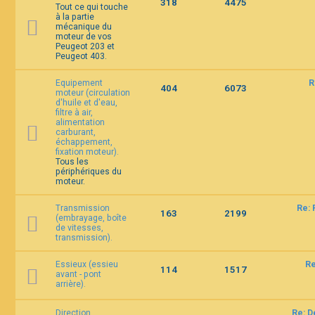
318
4475
Tout ce qui touche
à la partie
mécanique du
F
moteur de vos
A
Peugeot 203 et
Q
Peugeot 403.
Equipement
R
404
6073
moteur (circulation
d'huile et d'eau,
filtre à air,
alimentation
carburant,
échappement,
fixation moteur).
Tous les
périphériques du
moteur.
Transmission
Re: 
163
2199
(embrayage, boîte
de vitesses,
transmission).
Essieux (essieu
Re
114
1517
avant - pont
arrière).
Direction
Re: D