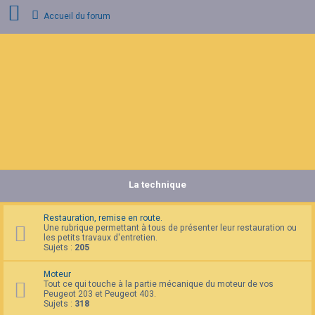
Accueil du forum
C
o
n
n
e
x
i
o
n
La technique
I
n
s
c
Restauration, remise en route.
r
Une rubrique permettant à tous de présenter leur restauration ou
i
les petits travaux d'entretien.
p
Sujets :
205
t
i
Moteur
o
Tout ce qui touche à la partie mécanique du moteur de vos
n
Peugeot 203 et Peugeot 403.
Sujets :
318