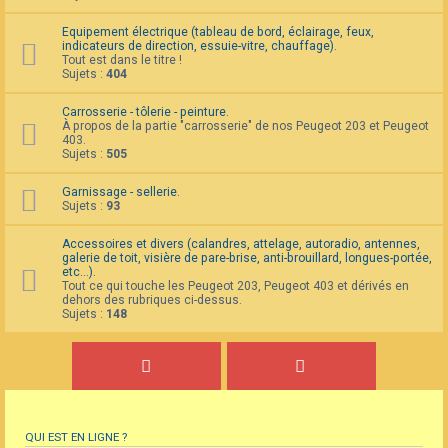
Equipement électrique (tableau de bord, éclairage, feux,
indicateurs de direction, essuie-vitre, chauffage).
Tout est dans le titre !
Sujets :
404
Carrosserie - tôlerie - peinture.
À propos de la partie "carrosserie" de nos Peugeot 203 et Peugeot
403.
Sujets :
505
Garnissage - sellerie.
Sujets :
93
Accessoires et divers (calandres, attelage, autoradio, antennes,
galerie de toit, visière de pare-brise, anti-brouillard, longues-portée,
etc...).
Tout ce qui touche les Peugeot 203, Peugeot 403 et dérivés en
dehors des rubriques ci-dessus.
Sujets :
148
QUI EST EN LIGNE ?