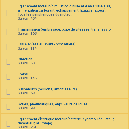
F
Equipement moteur (circulation d'huile et d'eau, filtre à air,
A
alimentation carburant, échappement, fixation moteur).
Q
Tous les périphériques du moteur.
Sujets :
404
Transmission (embrayage, boîte de vitesses, transmission).
Sujets :
163
Essieux (essieu avant - pont arrière).
Sujets :
114
Direction
Sujets :
50
Freins
Sujets :
145
Suspension (ressorts, amortisseurs).
Sujets :
63
Roues, pneumatiques, enjoliveurs de roues.
Sujets :
98
Equipement électrique moteur (batterie, dynamo, régulateur,
démarreur, allumage).
Sujets :
251