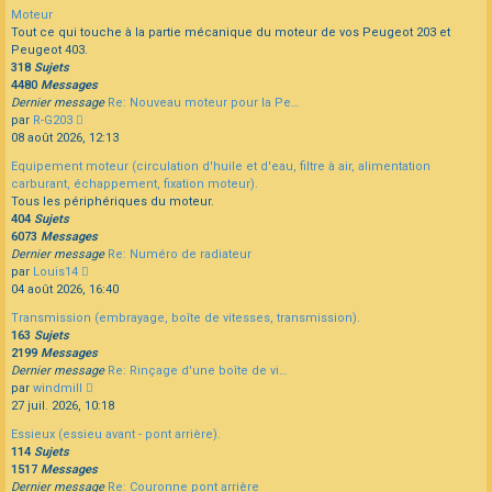
dernier
Moteur
message
Tout ce qui touche à la partie mécanique du moteur de vos Peugeot 203 et
Peugeot 403.
318
Sujets
4480
Messages
Dernier message
Re: Nouveau moteur pour la Pe…
Consulter
par
R-G203
le
08 août 2026, 12:13
dernier
Equipement moteur (circulation d'huile et d'eau, filtre à air, alimentation
message
carburant, échappement, fixation moteur).
Tous les périphériques du moteur.
404
Sujets
6073
Messages
Dernier message
Re: Numéro de radiateur
Consulter
par
Louis14
le
04 août 2026, 16:40
dernier
Transmission (embrayage, boîte de vitesses, transmission).
message
163
Sujets
2199
Messages
Dernier message
Re: Rinçage d'une boîte de vi…
Consulter
par
windmill
le
27 juil. 2026, 10:18
dernier
Essieux (essieu avant - pont arrière).
message
114
Sujets
1517
Messages
Dernier message
Re: Couronne pont arrière