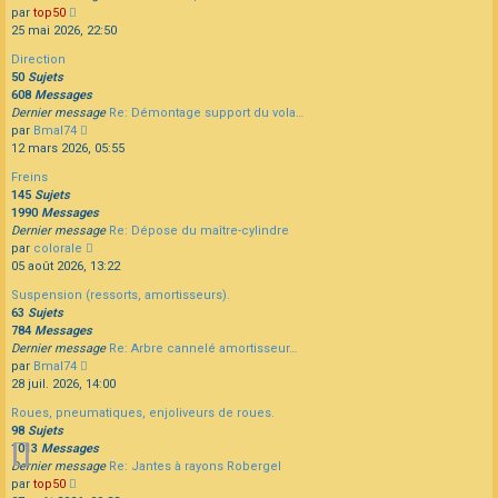
Consulter
par
top50
le
25 mai 2026, 22:50
dernier
Direction
message
50
Sujets
608
Messages
Dernier message
Re: Démontage support du vola…
Consulter
par
Bmal74
le
12 mars 2026, 05:55
dernier
Freins
message
145
Sujets
1990
Messages
Dernier message
Re: Dépose du maître-cylindre
Consulter
par
colorale
le
05 août 2026, 13:22
dernier
Suspension (ressorts, amortisseurs).
message
63
Sujets
784
Messages
Dernier message
Re: Arbre cannelé amortisseur…
Consulter
par
Bmal74
le
28 juil. 2026, 14:00
dernier
Roues, pneumatiques, enjoliveurs de roues.
message
98
Sujets
1013
Messages
Dernier message
Re: Jantes à rayons Robergel
Consulter
par
top50