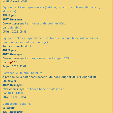
le
07 août 2026, 09:33
dernier
Equipement électrique moteur (batterie, dynamo, régulateur, démarreur,
message
allumage).
251
Sujets
3897
Messages
Dernier message
Re: Inverseur de bobines d'al…
Consulter
par
colorale
le
05 juil. 2026, 09:36
dernier
Equipement électrique (tableau de bord, éclairage, feux, indicateurs de
message
direction, essuie-vitre, chauffage).
Tout est dans le titre !
404
Sujets
4842
Messages
Dernier message
Re: Jauge essence Peugeot 203
Consulter
par
top50
le
24 juil. 2026, 22:01
dernier
Carrosserie - tôlerie - peinture.
message
À propos de la partie "carrosserie" de nos Peugeot 203 et Peugeot 403.
506
Sujets
4822
Messages
Dernier message
Re: Accès boîte de vitesses p…
Consulter
par
403LOT46
le
08 août 2026, 12:48
dernier
Garnissage - sellerie.
message
93
Sujets
1221
Messages