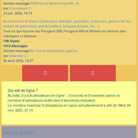
Dernier message
Différence tapis-moquette - P…
Consulter
par
Lhooqteam
le
23 juil. 2026, 15:13
dernier
Accessoires et divers (calandres, attelage, autoradio, antennes, galerie de toit,
message
visière de pare-brise, anti-brouillard, longues-portée, etc...).
Tout ce qui touche les Peugeot 203, Peugeot 403 et dérivés en dehors des
rubriques ci-dessus.
148
Sujets
1610
Messages
Dernier message
Re: Poids admissible galerie …
Consulter
par
latracbar
le
06 août 2026, 10:27
dernier
message
Qui est en ligne ?
Au total, il y a
3
utilisateurs en ligne :: 3 inscrits et 0 invisible (selon le
nombre d’utilisateurs actifs des 5 dernières minutes)
Le nombre maximal d’utilisateurs en ligne simultanément a été de
14
le 24
nov. 2021, 21:14
Accueil du forum