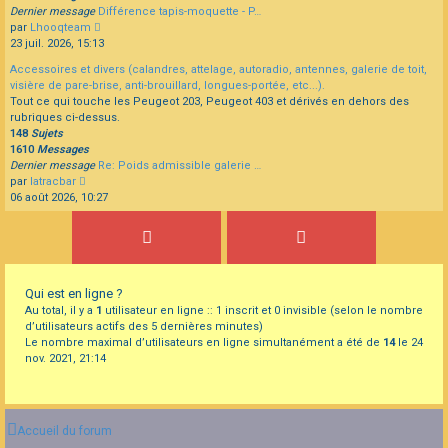
Dernier message
Différence tapis-moquette - P…
Consulter
par
Lhooqteam
le
23 juil. 2026, 15:13
dernier
Accessoires et divers (calandres, attelage, autoradio, antennes, galerie de toit,
message
visière de pare-brise, anti-brouillard, longues-portée, etc...).
Tout ce qui touche les Peugeot 203, Peugeot 403 et dérivés en dehors des
rubriques ci-dessus.
148
Sujets
1610
Messages
Dernier message
Re: Poids admissible galerie …
Consulter
par
latracbar
le
06 août 2026, 10:27
dernier
message
Qui est en ligne ?
Au total, il y a
1
utilisateur en ligne :: 1 inscrit et 0 invisible (selon le nombre
d’utilisateurs actifs des 5 dernières minutes)
Le nombre maximal d’utilisateurs en ligne simultanément a été de
14
le 24
nov. 2021, 21:14
Accueil du forum