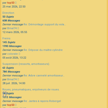
Consulter
par
top50
le
25 mai 2026, 22:50
dernier
Direction
message
50
Sujets
608
Messages
Dernier message
Re: Démontage support du vola…
Consulter
par
Bmal74
le
12 mars 2026, 05:55
dernier
Freins
message
145
Sujets
1990
Messages
Dernier message
Re: Dépose du maître-cylindre
Consulter
par
colorale
le
05 août 2026, 13:22
dernier
Suspension (ressorts, amortisseurs).
message
63
Sujets
784
Messages
Dernier message
Re: Arbre cannelé amortisseur…
Consulter
par
Bmal74
le
28 juil. 2026, 14:00
dernier
Roues, pneumatiques, enjoliveurs de roues.
message
98
Sujets
1013
Messages
Dernier message
Re: Jantes à rayons Robergel
Consulter
par
top50