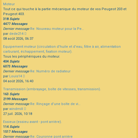
dernier
Moteur
message
Tout ce qui touche à la partie mécanique du moteur de vos Peugeot 203 et
Peugeot 403.
318
Sujets
4477
Messages
Dernier message
Re: Nouveau moteur pour la Pe…
Consulter
par
dede214
le
08 août 2026, 06:37
dernier
Equipement moteur (circulation d'huile et d'eau, filtre à air, alimentation
message
carburant, échappement, fixation moteur).
Tous les périphériques du moteur.
404
Sujets
6073
Messages
Dernier message
Re: Numéro de radiateur
Consulter
par
Louis14
le
04 août 2026, 16:40
dernier
Transmission (embrayage, boîte de vitesses, transmission).
message
163
Sujets
2199
Messages
Dernier message
Re: Rinçage d'une boîte de vi…
Consulter
par
windmill
le
27 juil. 2026, 10:18
dernier
Essieux (essieu avant - pont arrière).
message
114
Sujets
1517
Messages
Dernier message
Re: Couronne pont arrière