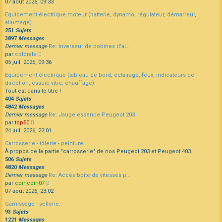
le
07 août 2026, 09:33
dernier
Equipement électrique moteur (batterie, dynamo, régulateur, démarreur,
message
allumage).
251
Sujets
3897
Messages
Dernier message
Re: Inverseur de bobines d'al…
Consulter
par
colorale
le
05 juil. 2026, 09:36
dernier
Equipement électrique (tableau de bord, éclairage, feux, indicateurs de
message
direction, essuie-vitre, chauffage).
Tout est dans le titre !
404
Sujets
4842
Messages
Dernier message
Re: Jauge essence Peugeot 203
Consulter
par
top50
le
24 juil. 2026, 22:01
dernier
Carrosserie - tôlerie - peinture.
message
À propos de la partie "carrosserie" de nos Peugeot 203 et Peugeot 403.
506
Sujets
4820
Messages
Dernier message
Re: Accès boîte de vitesses p…
Consulter
par
coincoin07
le
07 août 2026, 23:02
dernier
Garnissage - sellerie.
message
93
Sujets
1221
Messages