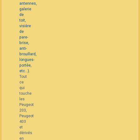
antennes,
message
galerie
de
toit,
visière
de
pare-
brise,
anti-
brouillard,
longues-
portée,
etc...).
Tout
ce
qui
touche
les
Peugeot
203,
Peugeot
403
et
dérivés
en