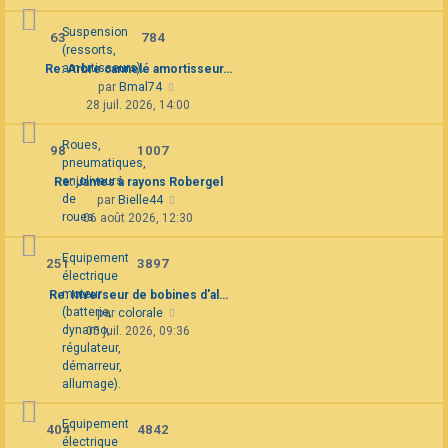
dernier
message
Suspension
63
784
(ressorts,
amortisseurs).
Re: Arbre cannelé amortisseur…
Consulter
par
Bmal74
le
28 juil. 2026, 14:00
dernier
message
Roues,
98
1007
pneumatiques,
enjoliveurs
Re: Jantes à rayons Robergel
de
Consulter
par
Bielle44
roues.
le
06 août 2026, 12:30
dernier
message
Equipement
251
3897
électrique
moteur
Re: Inverseur de bobines d'al…
(batterie,
Consulter
par
colorale
dynamo,
le
05 juil. 2026, 09:36
régulateur,
dernier
démarreur,
message
allumage).
Equipement
404
4842
électrique