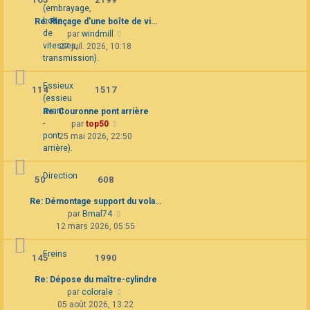
(embrayage,
boîte
Re: Rinçage d'une boîte de vi…
de
Consulter
par
windmill
vitesses,
le
27 juil. 2026, 10:18
transmission).
dernier
message
Essieux
114
1517
(essieu
avant
Re: Couronne pont arrière
-
Consulter
par
top50
pont
le
25 mai 2026, 22:50
arrière).
dernier
message
Direction
50
608
Re: Démontage support du vola…
Consulter
par
Bmal74
le
12 mars 2026, 05:55
dernier
message
Freins
145
1990
Re: Dépose du maître-cylindre
Consulter
par
colorale
le
05 août 2026, 13:22