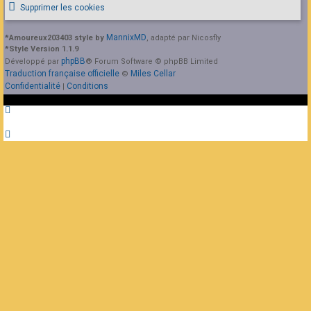
Supprimer les cookies
MannixMD
*
Amoureux203403 style by
, adapté par Nicosfly
*
Style Version 1.1.9
phpBB
Développé par
® Forum Software © phpBB Limited
Traduction française officielle
Miles Cellar
©
Confidentialité
Conditions
|