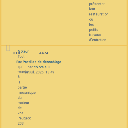
présenter
leur
restauration
ou
les
petits
travaux
d'entretien.
Moteur
318
4474
Tout
ce
Re: Pastilles de dessablage.
qui
Consulter
par
colorale
touche
le
29 juil. 2026, 13:49
à
dernier
la
message
partie
mécanique
du
moteur
de
vos
Peugeot
203