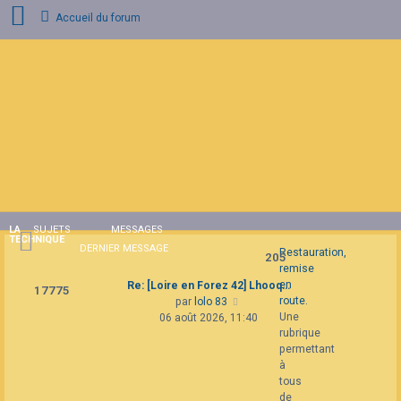
Accueil du forum
Connexion
Inscription
FAQ
LA
SUJETS
MESSAGES
TECHNIQUE
DERNIER MESSAGE
Restauration,
205
remise
en
Re: [Loire en Forez 42] Lhooq…
17775
Consulter
route.
par
lolo 83
le
Une
06 août 2026, 11:40
dernier
rubrique
message
permettant
à
tous
de