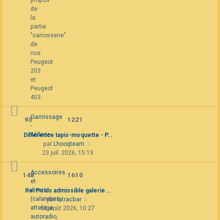
propos
message
de
la
partie
"carrosserie"
de
nos
Peugeot
203
et
Peugeot
403.
Garnissage
93
1221
-
sellerie.
Différence tapis-moquette - P…
Consulter
par
Lhooqteam
le
23 juil. 2026, 15:13
dernier
message
Accessoires
148
1610
et
divers
Re: Poids admissible galerie …
(calandres,
Consulter
par
latracbar
attelage,
le
06 août 2026, 10:27
autoradio,
dernier