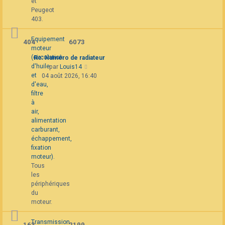
et
Peugeot
403.
Equipement
404
6073
moteur
(circulation
Re: Numéro de radiateur
d'huile
Consulter
par
Louis14
et
le
04 août 2026, 16:40
d'eau,
dernier
filtre
message
à
air,
alimentation
carburant,
échappement,
fixation
moteur).
Tous
les
périphériques
du
moteur.
Transmission
163
2199