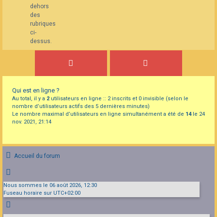
dehors
des
rubriques
ci-
dessus.
Qui est en ligne ?
Au total, il y a
2
utilisateurs en ligne :: 2 inscrits et 0 invisible (selon le
nombre d’utilisateurs actifs des 5 dernières minutes)
Le nombre maximal d’utilisateurs en ligne simultanément a été de
14
le 24
nov. 2021, 21:14
Accueil du forum
Nous sommes le 06 août 2026, 12:30
Fuseau horaire sur
UTC+02:00