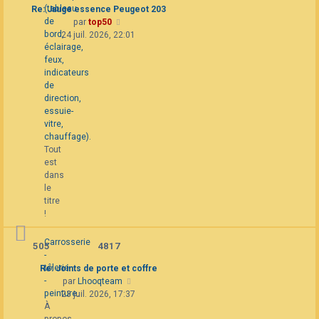
(tableau
Re: Jauge essence Peugeot 203
de
Consulter
par
top50
bord,
le
24 juil. 2026, 22:01
éclairage,
dernier
feux,
message
indicateurs
de
direction,
essuie-
vitre,
chauffage).
Tout
est
dans
le
titre
!
Carrosserie
505
4817
-
tôlerie
Re: Joints de porte et coffre
-
Consulter
par
Lhooqteam
peinture.
le
23 juil. 2026, 17:37
À
dernier