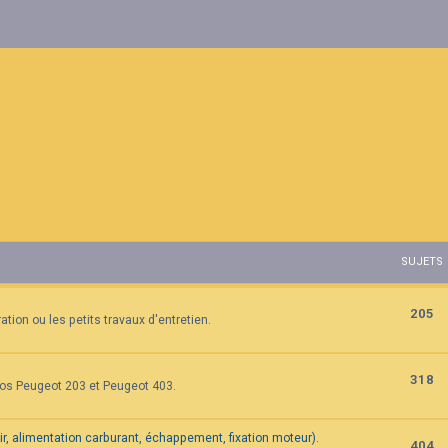
SUJETS
205
tion ou les petits travaux d'entretien.
318
vos Peugeot 203 et Peugeot 403.
air, alimentation carburant, échappement, fixation moteur).
404