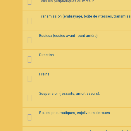
Tous les périphériques du moteur.
F
A
Q
Transmission (embrayage, boîte de vitesses, transmissi
Essieux (essieu avant - pont arrière).
Direction
Freins
Suspension (ressorts, amortisseurs).
Roues, pneumatiques, enjoliveurs de roues.