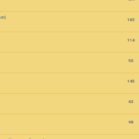
on).
163
114
50
145
63
98