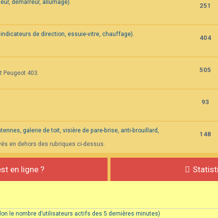
eur, démarreur, allumage).
251
indicateurs de direction, essuie-vitre, chauffage).
404
505
et Peugeot 403.
93
nnes, galerie de toit, visière de pare-brise, anti-brouillard,
148
vés en dehors des rubriques ci-dessus.
st en ligne ?
Statis
(selon le nombre d’utilisateurs actifs des 5 dernières minutes)