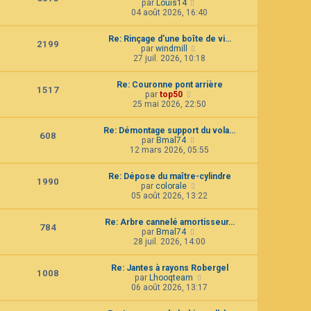
C
par
Louis14
l
e
o
04 août 2026, 16:40
t
d
n
e
e
s
r
r
Re: Rinçage d'une boîte de vi…
u
2199
l
n
C
par
windmill
l
e
i
o
27 juil. 2026, 10:18
t
d
e
n
e
e
r
s
r
r
Re: Couronne pont arrière
m
u
1517
l
n
C
par
top50
e
l
e
i
o
25 mai 2026, 22:50
s
t
d
e
n
s
e
e
r
s
a
r
r
Re: Démontage support du vola…
m
u
g
608
l
n
C
par
Bmal74
e
l
e
e
i
o
12 mars 2026, 05:55
s
t
d
e
n
s
e
e
r
s
a
r
r
Re: Dépose du maître-cylindre
m
u
g
1990
l
n
C
par
colorale
e
l
e
e
i
o
05 août 2026, 13:22
s
t
d
e
n
s
e
e
r
s
a
r
r
Re: Arbre cannelé amortisseur…
m
u
g
784
l
n
C
par
Bmal74
e
l
e
e
i
o
28 juil. 2026, 14:00
s
t
d
e
n
s
e
e
r
s
a
r
r
Re: Jantes à rayons Robergel
m
u
g
1008
l
n
C
par
Lhooqteam
e
l
e
e
i
o
06 août 2026, 13:17
s
t
d
e
n
s
e
e
r
s
a
r