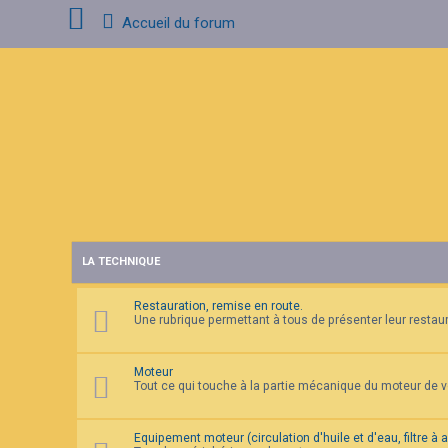
Accueil du forum
C
o
n
n
e
x
i
o
n
LA TECHNIQUE
I
n
s
Restauration, remise en route.
c
Une rubrique permettant à tous de présenter leur restaura
r
i
p
t
Moteur
i
Tout ce qui touche à la partie mécanique du moteur de 
o
n
Equipement moteur (circulation d'huile et d'eau, filtre à 