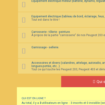
Equipement électrique moteur (batterie, dynamo, régulat
Equipement électrique (tableau de bord, éclairage, feux, 
Tout est dans le titre !
Carrosserie - tôlerie - peinture.
À propos de la partie "carrosserie" de nos Peugeot 203 
Garnissage - sellerie.
Accessoires et divers (calandres, attelage, autoradio, ante
longues-portée, etc...).
Tout ce qui touche les Peugeot 203, Peugeot 403 et déri
Qui e
QUI EST EN LIGNE ?
Au total, il y a
3
utilisateurs en ligne :: 3 inscrits et 0 invisible 