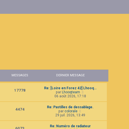
MESSAGES
DERNIER MESSAGE
Re: [Loire en Forez 42] Lhooq…
17778
C
par
Lhooqteam
o
06 août 2026, 17:18
n
s
Re: Pastilles de dessablage.
u
4474
C
par
colorale
l
o
29 juil. 2026, 13:49
t
n
e
s
r
Re: Numéro de radiateur
u
6073
l