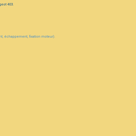
geot 403.
ant, échappement, fixation moteur).