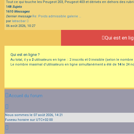
Tout ce qui touche les Peugeot 203, Peugeot 403 et dérivés en dehors des rubr
148
Sujets
1610
Messages
Dernier message
Re: Poids admissible galerie …
Consulter
par
latracbar
le
06 août 2026, 10:27
dernier
message
Qui est en li
Qui est en ligne ?
Au total, il y a
2
utilisateurs en ligne :: 2 inscrits et 0 invisible (selon le nombr
Le nombre maximal d’utilisateurs en ligne simultanément a été de
14
le 24 no
Accueil du forum
Nous sommes le 07 août 2026, 14:21
Fuseau horaire sur
UTC+02:00