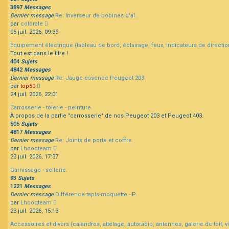
3897
Messages
Dernier message
Re: Inverseur de bobines d'al…
Consulter
par
colorale
le
05 juil. 2026, 09:36
dernier
Equipement électrique (tableau de bord, éclairage, feux, indicateurs de direction
message
Tout est dans le titre !
404
Sujets
4842
Messages
Dernier message
Re: Jauge essence Peugeot 203
Consulter
par
top50
le
24 juil. 2026, 22:01
dernier
Carrosserie - tôlerie - peinture.
message
À propos de la partie "carrosserie" de nos Peugeot 203 et Peugeot 403.
505
Sujets
4817
Messages
Dernier message
Re: Joints de porte et coffre
Consulter
par
Lhooqteam
le
23 juil. 2026, 17:37
dernier
Garnissage - sellerie.
message
93
Sujets
1221
Messages
Dernier message
Différence tapis-moquette - P…
Consulter
par
Lhooqteam
le
23 juil. 2026, 15:13
dernier
Accessoires et divers (calandres, attelage, autoradio, antennes, galerie de toit, vis
message