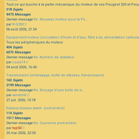
message
Tout ce qui touche à la partie mécanique du moteur de vos Peugeot 203 et Peu
318
Sujets
4475
Messages
Dernier message
Re: Nouveau moteur pour la Pe…
Consulter
par
R-G203
le
06 août 2026, 21:54
dernier
Equipement moteur (circulation d'huile et d'eau, filtre à air, alimentation carbur
message
Tous les périphériques du moteur.
404
Sujets
6073
Messages
Dernier message
Re: Numéro de radiateur
Consulter
par
Louis14
le
04 août 2026, 16:40
dernier
Transmission (embrayage, boîte de vitesses, transmission).
message
163
Sujets
2199
Messages
Dernier message
Re: Rinçage d'une boîte de vi…
Consulter
par
windmill
le
27 juil. 2026, 10:18
dernier
Essieux (essieu avant - pont arrière).
message
114
Sujets
1517
Messages
Dernier message
Re: Couronne pont arrière
Consulter
par
top50
le
25 mai 2026, 22:50
dernier