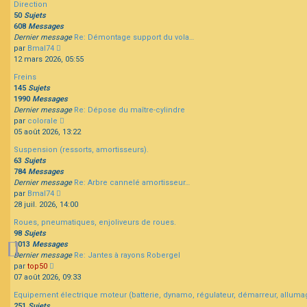
Direction
message
50
Sujets
608
Messages
Dernier message
Re: Démontage support du vola…
Consulter
par
Bmal74
le
12 mars 2026, 05:55
dernier
Freins
message
145
Sujets
1990
Messages
Dernier message
Re: Dépose du maître-cylindre
Consulter
par
colorale
le
05 août 2026, 13:22
dernier
Suspension (ressorts, amortisseurs).
message
63
Sujets
784
Messages
Dernier message
Re: Arbre cannelé amortisseur…
Consulter
par
Bmal74
le
28 juil. 2026, 14:00
dernier
Roues, pneumatiques, enjoliveurs de roues.
message
98
Sujets
1013
Messages
Dernier message
Re: Jantes à rayons Robergel
Consulter
par
top50
le
07 août 2026, 09:33
dernier
Equipement électrique moteur (batterie, dynamo, régulateur, démarreur, alluma
message
251
Sujets