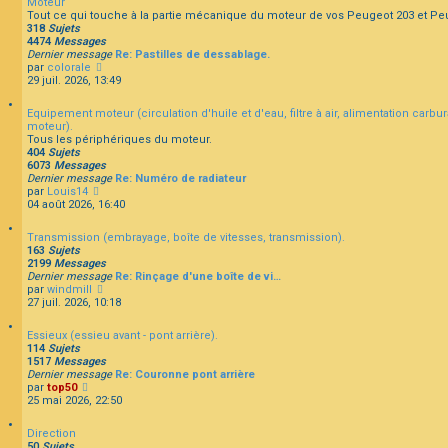
Moteur
u
F
Tout ce qui touche à la partie mécanique du moteur de vos Peugeot 203 et Pe
l
A
318
Sujets
t
Q
4474
Messages
e
Dernier message
Re: Pastilles de dessablage.
r
C
par
colorale
l
o
29 juil. 2026, 13:49
e
n
d
s
e
Equipement moteur (circulation d'huile et d'eau, filtre à air, alimentation carbu
u
r
moteur).
l
n
Tous les périphériques du moteur.
t
i
404
Sujets
e
e
6073
Messages
r
r
Dernier message
Re: Numéro de radiateur
l
m
C
par
Louis14
e
e
o
04 août 2026, 16:40
d
s
n
e
s
s
r
Transmission (embrayage, boîte de vitesses, transmission).
a
u
n
163
Sujets
g
l
i
2199
Messages
e
t
e
Dernier message
Re: Rinçage d'une boîte de vi…
e
r
C
par
windmill
r
m
o
27 juil. 2026, 10:18
l
e
n
e
s
s
d
Essieux (essieu avant - pont arrière).
s
u
e
114
Sujets
a
l
r
1517
Messages
g
t
n
Dernier message
Re: Couronne pont arrière
e
e
i
C
par
top50
r
e
o
25 mai 2026, 22:50
l
r
n
e
m
s
d
Direction
e
u
e
50
Sujets