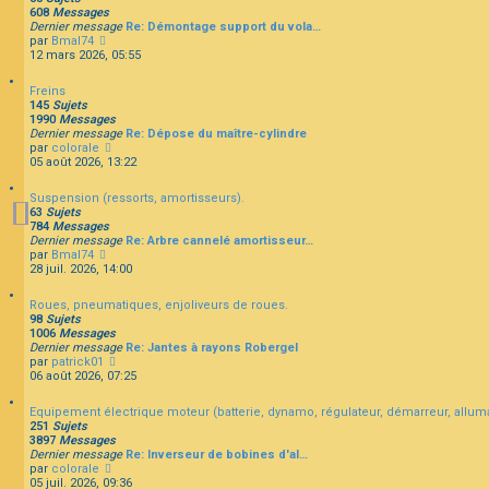
s
l
r
608
Messages
s
t
n
Dernier message
Re: Démontage support du vola…
a
e
i
C
par
Bmal74
g
r
e
o
12 mars 2026, 05:55
e
l
r
n
e
m
s
d
Freins
e
u
e
145
Sujets
s
l
r
1990
Messages
s
t
n
Dernier message
Re: Dépose du maître-cylindre
a
e
i
C
par
colorale
g
r
e
o
05 août 2026, 13:22
e
l
r
n
e
m
s
d
Suspension (ressorts, amortisseurs).
e
u
e
63
Sujets
s
l
r
784
Messages
s
t
n
Dernier message
Re: Arbre cannelé amortisseur…
a
e
i
C
par
Bmal74
g
r
e
o
28 juil. 2026, 14:00
e
l
r
n
e
m
s
d
Roues, pneumatiques, enjoliveurs de roues.
e
u
e
98
Sujets
s
l
r
1006
Messages
s
t
n
Dernier message
Re: Jantes à rayons Robergel
a
e
i
C
par
patrick01
g
r
e
o
06 août 2026, 07:25
e
l
r
n
e
m
s
d
Equipement électrique moteur (batterie, dynamo, régulateur, démarreur, allum
e
u
e
251
Sujets
s
l
r
3897
Messages
s
t
n
Dernier message
Re: Inverseur de bobines d'al…
a
e
i
C
par
colorale
g
r
e
o
05 juil. 2026, 09:36
e
l