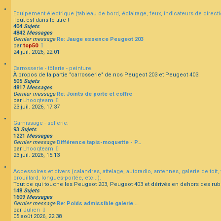
r
n
e
m
s
d
Equipement électrique (tableau de bord, éclairage, feux, indicateurs de directio
e
u
e
Tout est dans le titre !
s
l
r
404
Sujets
s
t
n
4842
Messages
a
e
i
Dernier message
Re: Jauge essence Peugeot 203
g
r
e
C
par
top50
e
l
r
o
24 juil. 2026, 22:01
e
m
n
d
e
s
e
Carrosserie - tôlerie - peinture.
s
u
r
À propos de la partie "carrosserie" de nos Peugeot 203 et Peugeot 403.
s
l
n
505
Sujets
a
t
i
4817
Messages
g
e
e
Dernier message
Re: Joints de porte et coffre
e
r
r
C
par
Lhooqteam
l
m
o
23 juil. 2026, 17:37
e
e
n
d
s
s
e
Garnissage - sellerie.
s
u
r
93
Sujets
a
l
n
1221
Messages
g
t
i
Dernier message
Différence tapis-moquette - P…
e
e
e
C
par
Lhooqteam
r
r
o
23 juil. 2026, 15:13
l
m
n
e
e
s
d
Accessoires et divers (calandres, attelage, autoradio, antennes, galerie de toit, v
s
u
e
brouillard, longues-portée, etc...).
s
l
r
Tout ce qui touche les Peugeot 203, Peugeot 403 et dérivés en dehors des rub
a
t
n
148
Sujets
g
e
i
1609
Messages
e
r
e
Dernier message
Re: Poids admissible galerie …
l
r
C
par
Julien
e
m
o
05 août 2026, 22:38
d