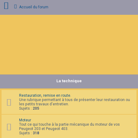
Accueil du forum
C
o
n
n
e
x
i
o
n
La technique
I
n
s
c
Restauration, remise en route.
r
Une rubrique permettant à tous de présenter leur restauration ou
i
les petits travaux d'entretien.
p
Sujets :
205
t
i
Moteur
o
Tout ce qui touche à la partie mécanique du moteur de vos
n
Peugeot 203 et Peugeot 403.
Sujets :
318