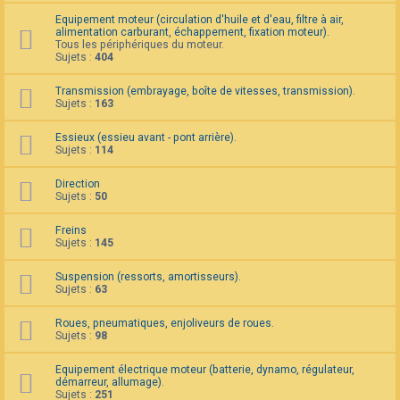
F
Equipement moteur (circulation d'huile et d'eau, filtre à air,
A
alimentation carburant, échappement, fixation moteur).
Q
Tous les périphériques du moteur.
Sujets :
404
Transmission (embrayage, boîte de vitesses, transmission).
Sujets :
163
Essieux (essieu avant - pont arrière).
Sujets :
114
Direction
Sujets :
50
Freins
Sujets :
145
Suspension (ressorts, amortisseurs).
Sujets :
63
Roues, pneumatiques, enjoliveurs de roues.
Sujets :
98
Equipement électrique moteur (batterie, dynamo, régulateur,
démarreur, allumage).
Sujets :
251