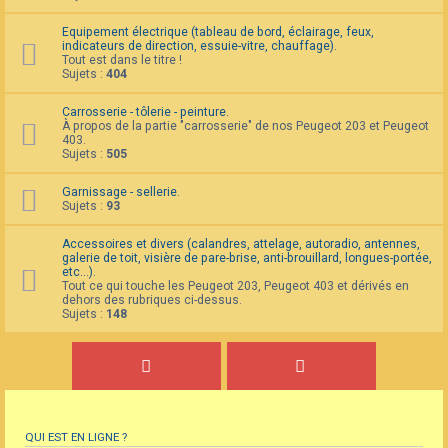
Equipement électrique (tableau de bord, éclairage, feux,
indicateurs de direction, essuie-vitre, chauffage).
Tout est dans le titre !
Sujets :
404
Carrosserie - tôlerie - peinture.
À propos de la partie "carrosserie" de nos Peugeot 203 et Peugeot
403.
Sujets :
505
Garnissage - sellerie.
Sujets :
93
Accessoires et divers (calandres, attelage, autoradio, antennes,
galerie de toit, visière de pare-brise, anti-brouillard, longues-portée,
etc...).
Tout ce qui touche les Peugeot 203, Peugeot 403 et dérivés en
dehors des rubriques ci-dessus.
Sujets :
148
QUI EST EN LIGNE ?