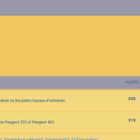
SUJETS
205
tion ou les petits travaux d'entretien.
318
vos Peugeot 203 et Peugeot 403.
air, alimentation carburant, échappement, fixation moteur).