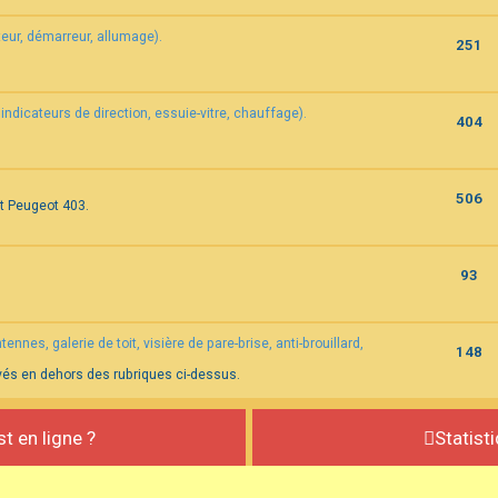
eur, démarreur, allumage).
251
indicateurs de direction, essuie-vitre, chauffage).
404
506
et Peugeot 403.
93
nnes, galerie de toit, visière de pare-brise, anti-brouillard,
148
vés en dehors des rubriques ci-dessus.
st en ligne ?
Statist