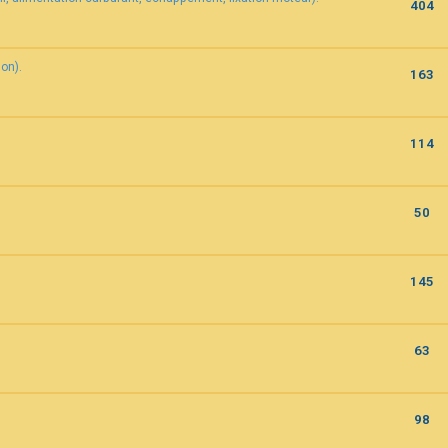
404
on).
163
114
50
145
63
98