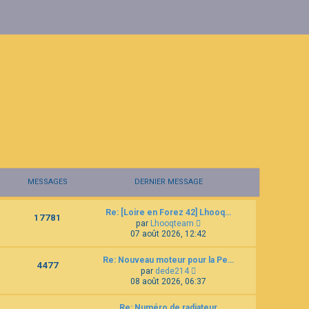
MESSAGES
DERNIER MESSAGE
Re: [Loire en Forez 42] Lhooq…
17781
C
par
Lhooqteam
o
07 août 2026, 12:42
n
s
Re: Nouveau moteur pour la Pe…
u
4477
C
l
par
dede214
o
t
08 août 2026, 06:37
n
e
s
r
Re: Numéro de radiateur
u
l