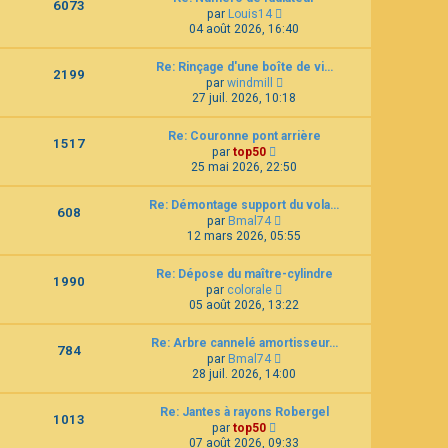
6073
C
l
e
par
Louis14
o
t
d
04 août 2026, 16:40
n
e
e
s
r
r
Re: Rinçage d'une boîte de vi…
u
l
n
2199
C
l
e
par
windmill
i
o
t
d
e
27 juil. 2026, 10:18
n
e
e
r
s
r
r
m
Re: Couronne pont arrière
u
l
n
e
1517
C
l
e
par
top50
i
s
o
t
d
e
25 mai 2026, 22:50
s
n
e
e
r
a
s
r
r
m
g
Re: Démontage support du vola…
u
l
n
e
e
608
C
l
e
par
Bmal74
i
s
o
t
d
e
12 mars 2026, 05:55
s
n
e
e
r
a
s
r
r
m
g
Re: Dépose du maître-cylindre
u
l
n
e
e
1990
C
l
e
par
colorale
i
s
o
t
d
e
05 août 2026, 13:22
s
n
e
e
r
a
s
r
r
m
g
Re: Arbre cannelé amortisseur…
u
l
n
e
e
784
C
l
e
par
Bmal74
i
s
o
t
d
e
28 juil. 2026, 14:00
s
n
e
e
r
a
s
r
r
m
g
Re: Jantes à rayons Robergel
u
l
n
e
e
1013
C
l
e
par
top50
i
s
o
t
d
e
07 août 2026, 09:33
s