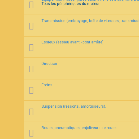
Tous les périphériques du moteur.
F
A
Transmission (embrayage, boîte de vitesses, transmissi
Q
Essieux (essieu avant - pont arrière).
Direction
Freins
Suspension (ressorts, amortisseurs).
Roues, pneumatiques, enjoliveurs de roues.