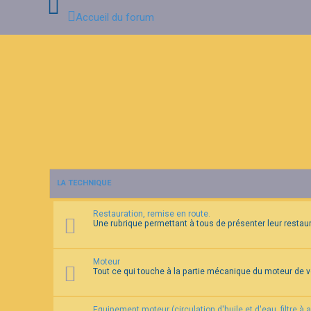
Accueil du forum
C
o
n
n
e
x
i
o
n
LA TECHNIQUE
I
n
Restauration, remise en route.
s
Une rubrique permettant à tous de présenter leur restaura
c
r
i
p
Moteur
t
Tout ce qui touche à la partie mécanique du moteur de 
i
o
n
Equipement moteur (circulation d'huile et d'eau, filtre à 