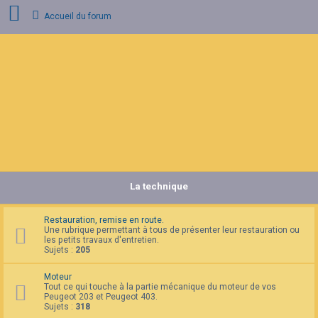
Accueil du forum
C
o
n
n
e
x
i
o
n
La technique
I
n
s
c
Restauration, remise en route.
r
Une rubrique permettant à tous de présenter leur restauration ou
i
les petits travaux d'entretien.
p
Sujets :
205
t
i
Moteur
o
Tout ce qui touche à la partie mécanique du moteur de vos
n
Peugeot 203 et Peugeot 403.
Sujets :
318