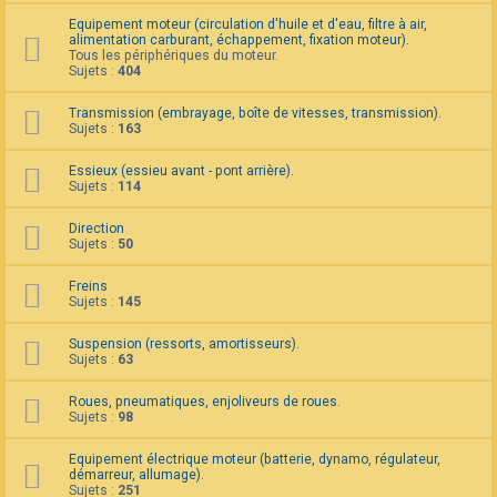
F
Equipement moteur (circulation d'huile et d'eau, filtre à air,
A
alimentation carburant, échappement, fixation moteur).
Q
Tous les périphériques du moteur.
Sujets :
404
Transmission (embrayage, boîte de vitesses, transmission).
Sujets :
163
Essieux (essieu avant - pont arrière).
Sujets :
114
Direction
Sujets :
50
Freins
Sujets :
145
Suspension (ressorts, amortisseurs).
Sujets :
63
Roues, pneumatiques, enjoliveurs de roues.
Sujets :
98
Equipement électrique moteur (batterie, dynamo, régulateur,
démarreur, allumage).
Sujets :
251