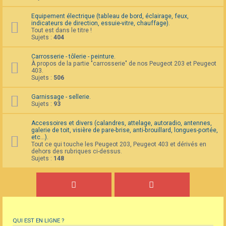
Equipement électrique (tableau de bord, éclairage, feux,
indicateurs de direction, essuie-vitre, chauffage).
Tout est dans le titre !
Sujets :
404
Carrosserie - tôlerie - peinture.
À propos de la partie "carrosserie" de nos Peugeot 203 et Peugeot
403.
Sujets :
506
Garnissage - sellerie.
Sujets :
93
Accessoires et divers (calandres, attelage, autoradio, antennes,
galerie de toit, visière de pare-brise, anti-brouillard, longues-portée,
etc...).
Tout ce qui touche les Peugeot 203, Peugeot 403 et dérivés en
dehors des rubriques ci-dessus.
Sujets :
148
QUI EST EN LIGNE ?