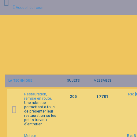
Accueil du forum
C
o
n
n
e
x
i
o
n
LA TECHNIQUE
SUJETS
MESSAGES
I
n
Restauration,
Re: 
s
205
17781
remise en route.
c
Une rubrique
r
permettant à tous
i
de présenter leur
p
restauration ou les
t
petits travaux
i
d'entretien.
o
n
Moteur
Re: N