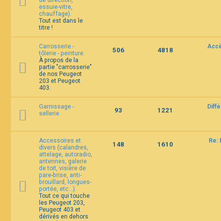
de direction,
essuie-vitre,
chauffage).
Tout est dans le
titre !
Carrosserie -
Accè
506
4818
tôlerie - peinture.
À propos de la
partie "carrosserie"
de nos Peugeot
203 et Peugeot
403.
Garnissage -
Diff
93
1221
sellerie.
Accessoires et
Re: 
148
1610
divers (calandres,
attelage, autoradio,
antennes, galerie
de toit, visière de
pare-brise, anti-
brouillard, longues-
portée, etc...).
Tout ce qui touche
les Peugeot 203,
Peugeot 403 et
dérivés en dehors