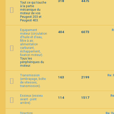
318
4475
Tout ce qui touche
à la partie
mécanique du
F
moteur de vos
A
Peugeot 203 et
Q
Peugeot 403.
Equipement
R
404
6073
moteur (circulation
d'huile et d'eau,
filtre à air,
alimentation
carburant,
échappement,
fixation moteur).
Tous les
périphériques du
moteur.
Transmission
Re: 
163
2199
(embrayage, boîte
de vitesses,
transmission).
Essieux (essieu
Re
114
1517
avant - pont
arrière).
Direction
Re: D