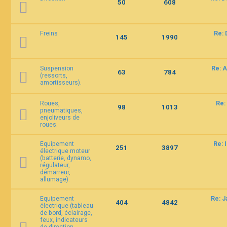
50
608
Freins
Re: 
145
1990
Suspension
Re: A
63
784
(ressorts,
amortisseurs).
Roues,
Re:
98
1013
pneumatiques,
enjoliveurs de
roues.
Equipement
Re: 
251
3897
électrique moteur
(batterie, dynamo,
régulateur,
démarreur,
allumage).
Equipement
Re: 
404
4842
électrique (tableau
de bord, éclairage,
feux, indicateurs