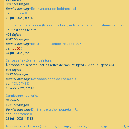
3897
Messages
Dernier message
Re: Inverseur de bobines d'al…
Consulter
par
colorale
le
05 juil. 2026, 09:36
dernier
Equipement électrique (tableau de bord, éclairage, feux, indicateurs de direction
message
Tout est dans le titre !
404
Sujets
4842
Messages
Dernier message
Re: Jauge essence Peugeot 203
Consulter
par
top50
le
24 juil. 2026, 22:01
dernier
Carrosserie - tôlerie - peinture.
message
À propos de la partie "carrosserie" de nos Peugeot 203 et Peugeot 403.
506
Sujets
4822
Messages
Dernier message
Re: Accès boîte de vitesses p…
Consulter
par
403LOT46
le
08 août 2026, 12:48
dernier
Garnissage - sellerie.
message
93
Sujets
1221
Messages
Dernier message
Différence tapis-moquette - P…
Consulter
par
Lhooqteam
le
23 juil. 2026, 15:13
dernier
Accessoires et divers (calandres, attelage, autoradio, antennes, galerie de toit, vis
message