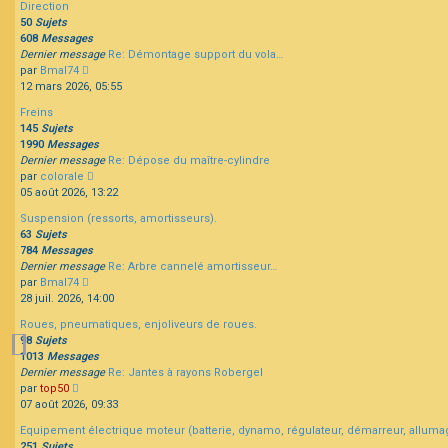
Direction
message
50
Sujets
608
Messages
Dernier message
Re: Démontage support du vola…
Consulter
par
Bmal74
le
12 mars 2026, 05:55
dernier
Freins
message
145
Sujets
1990
Messages
Dernier message
Re: Dépose du maître-cylindre
Consulter
par
colorale
le
05 août 2026, 13:22
dernier
Suspension (ressorts, amortisseurs).
message
63
Sujets
784
Messages
Dernier message
Re: Arbre cannelé amortisseur…
Consulter
par
Bmal74
le
28 juil. 2026, 14:00
dernier
Roues, pneumatiques, enjoliveurs de roues.
message
98
Sujets
1013
Messages
Dernier message
Re: Jantes à rayons Robergel
Consulter
par
top50
le
07 août 2026, 09:33
dernier
Equipement électrique moteur (batterie, dynamo, régulateur, démarreur, alluma
message
251
Sujets