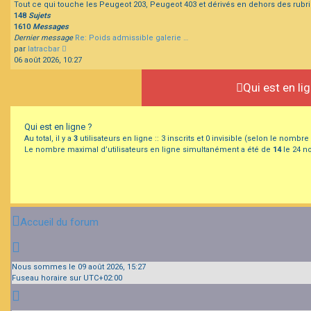
Tout ce qui touche les Peugeot 203, Peugeot 403 et dérivés en dehors des rubr
148
Sujets
1610
Messages
Dernier message
Re: Poids admissible galerie …
Consulter
par
latracbar
le
06 août 2026, 10:27
dernier
message
Qui est en li
Qui est en ligne ?
Au total, il y a
3
utilisateurs en ligne :: 3 inscrits et 0 invisible (selon le nombr
Le nombre maximal d’utilisateurs en ligne simultanément a été de
14
le 24 no
Accueil du forum
Nous sommes le 09 août 2026, 15:27
Fuseau horaire sur
UTC+02:00