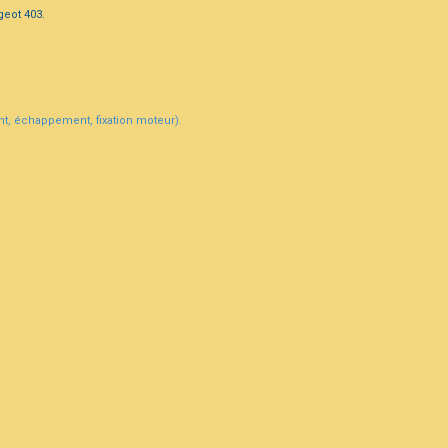
geot 403.
ant, échappement, fixation moteur).