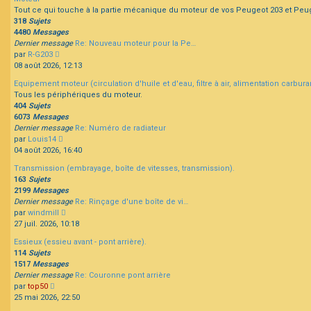
message
Tout ce qui touche à la partie mécanique du moteur de vos Peugeot 203 et Peu
318
Sujets
4480
Messages
Dernier message
Re: Nouveau moteur pour la Pe…
Consulter
par
R-G203
le
08 août 2026, 12:13
dernier
Equipement moteur (circulation d'huile et d'eau, filtre à air, alimentation carbur
message
Tous les périphériques du moteur.
404
Sujets
6073
Messages
Dernier message
Re: Numéro de radiateur
Consulter
par
Louis14
le
04 août 2026, 16:40
dernier
Transmission (embrayage, boîte de vitesses, transmission).
message
163
Sujets
2199
Messages
Dernier message
Re: Rinçage d'une boîte de vi…
Consulter
par
windmill
le
27 juil. 2026, 10:18
dernier
Essieux (essieu avant - pont arrière).
message
114
Sujets
1517
Messages
Dernier message
Re: Couronne pont arrière
Consulter
par
top50
le
25 mai 2026, 22:50
dernier