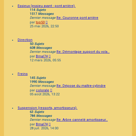
Essieux (essieu avant - pont arrière).
114
Sujets
1517
Messages
Dernier message
Re: Couronne pont arrière
Consulter
par
top50
le
25 mai 2026, 22:50
dernier
message
Direction
50
Sujets
608
Messages
Dernier message
Re: Démontage support du vola…
Consulter
par
Bmal74
le
12 mars 2026, 05:55
dernier
message
Freins
145
Sujets
1990
Messages
Dernier message
Re: Dépose du maître-cylindre
Consulter
par
colorale
le
05 août 2026, 13:22
dernier
message
Suspension (ressorts, amortisseurs).
63
Sujets
784
Messages
Dernier message
Re: Arbre cannelé amortisseur…
Consulter
par
Bmal74
le
28 juil. 2026, 14:00
dernier
message