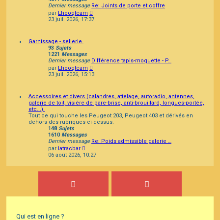
Dernier message
Re: Joints de porte et coffre
Consulter
par
Lhooqteam
le
23 juil. 2026, 17:37
dernier
message
Garnissage - sellerie.
93
Sujets
1221
Messages
Dernier message
Différence tapis-moquette - P…
Consulter
par
Lhooqteam
le
23 juil. 2026, 15:13
dernier
message
Accessoires et divers (calandres, attelage, autoradio, antennes,
galerie de toit, visière de pare-brise, anti-brouillard, longues-portée,
etc...).
Tout ce qui touche les Peugeot 203, Peugeot 403 et dérivés en
dehors des rubriques ci-dessus.
148
Sujets
1610
Messages
Dernier message
Re: Poids admissible galerie …
Consulter
par
latracbar
le
06 août 2026, 10:27
dernier
message
Qui est en ligne ?