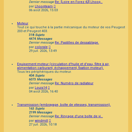
Dernier message
Re: [Loire en Forez 42] Lhooq…
Consulter
par
Lhooqteam
le
06 août 2026, 15:03
dernier
message
Moteur
Tout ce qui touche à la partie mécanique du moteur de vos Peugeot
203 et Peugeot 403.
318
Sujets
4474
Messages
Dernier message
Re: Pastilles de dessablage.
Consulter
par
colorale
le
29 juil. 2026, 13:49
dernier
message
Equipement moteur (circulation d'huile et d'eau, filtre à air,
alimentation carburant, échappement, fixation moteur).
Tous les périphériques du moteur.
404
Sujets
6073
Messages
Dernier message
Re: Numéro de radiateur
Consulter
par
Louis14
le
04 août 2026, 16:40
dernier
message
Transmission (embrayage, boîte de vitesses, transmission).
163
Sujets
2199
Messages
Dernier message
Re: Rinçage d'une boîte de vi…
Consulter
par
windmill
le
27 juil. 2026, 10:18
dernier
message