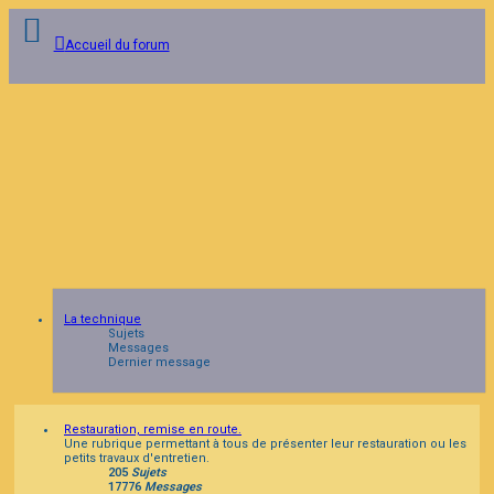
Accueil du forum
Connexion
Inscription
FAQ
La technique
Sujets
Messages
Dernier message
Restauration, remise en route.
Une rubrique permettant à tous de présenter leur restauration ou les
petits travaux d'entretien.
205
Sujets
17776
Messages