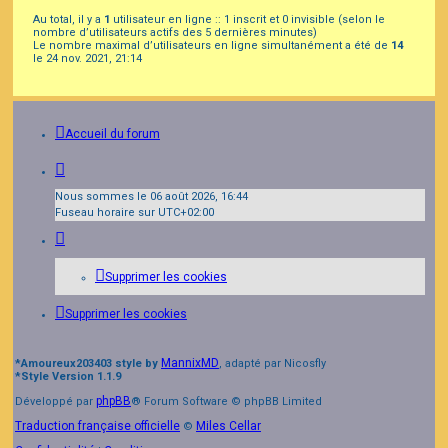
Au total, il y a
1
utilisateur en ligne :: 1 inscrit et 0 invisible (selon le
nombre d’utilisateurs actifs des 5 dernières minutes)
Le nombre maximal d’utilisateurs en ligne simultanément a été de
14
le 24 nov. 2021, 21:14
Accueil du forum
Nous sommes le 06 août 2026, 16:44
Fuseau horaire sur
UTC+02:00
Supprimer les cookies
Supprimer les cookies
MannixMD
*
Amoureux203403 style by
, adapté par Nicosfly
*
Style Version 1.1.9
phpBB
Développé par
® Forum Software © phpBB Limited
Traduction française officielle
Miles Cellar
©