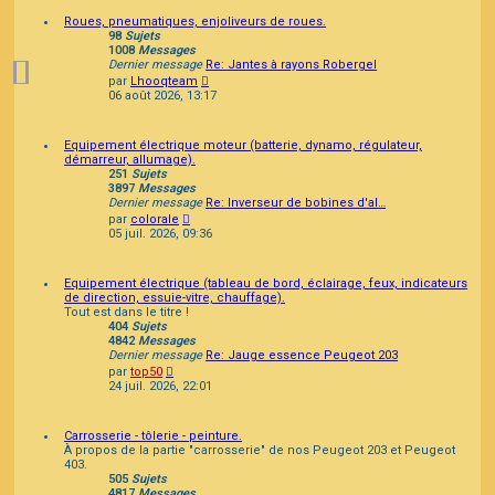
Roues, pneumatiques, enjoliveurs de roues.
98
Sujets
1008
Messages
Dernier message
Re: Jantes à rayons Robergel
Consulter
par
Lhooqteam
le
06 août 2026, 13:17
dernier
message
Equipement électrique moteur (batterie, dynamo, régulateur,
démarreur, allumage).
251
Sujets
3897
Messages
Dernier message
Re: Inverseur de bobines d'al…
Consulter
par
colorale
le
05 juil. 2026, 09:36
dernier
message
Equipement électrique (tableau de bord, éclairage, feux, indicateurs
de direction, essuie-vitre, chauffage).
Tout est dans le titre !
404
Sujets
4842
Messages
Dernier message
Re: Jauge essence Peugeot 203
Consulter
par
top50
le
24 juil. 2026, 22:01
dernier
message
Carrosserie - tôlerie - peinture.
À propos de la partie "carrosserie" de nos Peugeot 203 et Peugeot
403.
505
Sujets
4817
Messages