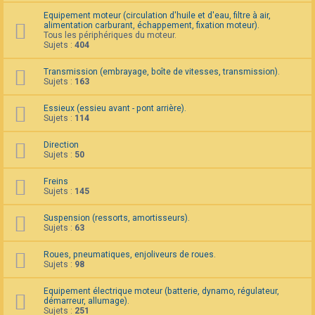
F
Equipement moteur (circulation d'huile et d'eau, filtre à air,
A
alimentation carburant, échappement, fixation moteur).
Q
Tous les périphériques du moteur.
Sujets :
404
Transmission (embrayage, boîte de vitesses, transmission).
Sujets :
163
Essieux (essieu avant - pont arrière).
Sujets :
114
Direction
Sujets :
50
Freins
Sujets :
145
Suspension (ressorts, amortisseurs).
Sujets :
63
Roues, pneumatiques, enjoliveurs de roues.
Sujets :
98
Equipement électrique moteur (batterie, dynamo, régulateur,
démarreur, allumage).
Sujets :
251