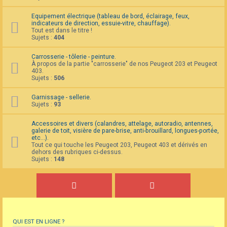
Equipement électrique (tableau de bord, éclairage, feux,
indicateurs de direction, essuie-vitre, chauffage).
Tout est dans le titre !
Sujets :
404
Carrosserie - tôlerie - peinture.
À propos de la partie "carrosserie" de nos Peugeot 203 et Peugeot
403.
Sujets :
506
Garnissage - sellerie.
Sujets :
93
Accessoires et divers (calandres, attelage, autoradio, antennes,
galerie de toit, visière de pare-brise, anti-brouillard, longues-portée,
etc...).
Tout ce qui touche les Peugeot 203, Peugeot 403 et dérivés en
dehors des rubriques ci-dessus.
Sujets :
148
QUI EST EN LIGNE ?