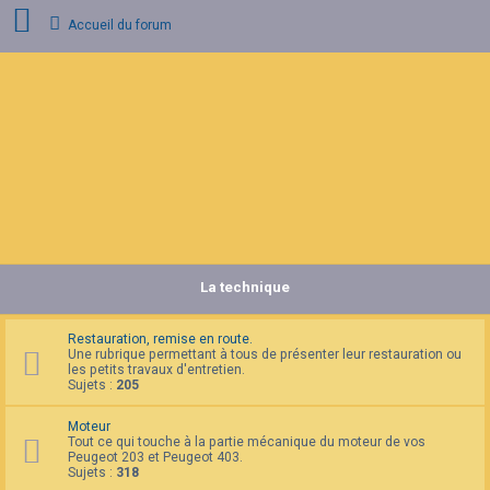
Accueil du forum
C
o
n
n
e
x
i
o
n
La technique
I
n
s
c
Restauration, remise en route.
r
Une rubrique permettant à tous de présenter leur restauration ou
i
les petits travaux d'entretien.
p
Sujets :
205
t
i
Moteur
o
Tout ce qui touche à la partie mécanique du moteur de vos
n
Peugeot 203 et Peugeot 403.
Sujets :
318