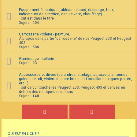
Equipement électrique (tableau de bord, éclairage, feux,
indicateurs de direction, essuie-vitre, chauffage).
Tout est dans le titre !
Sujets :
404
Carrosserie - tôlerie - peinture.
À propos de la partie "carrosserie" de nos Peugeot 203 et Peugeot
403.
Sujets :
506
Garnissage - sellerie.
Sujets :
93
Accessoires et divers (calandres, attelage, autoradio, antennes,
galerie de toit, visière de pare-brise, anti-brouillard, longues-portée,
etc...).
Tout ce qui touche les Peugeot 203, Peugeot 403 et dérivés en
dehors des rubriques ci-dessus.
Sujets :
148
QUI EST EN LIGNE ?