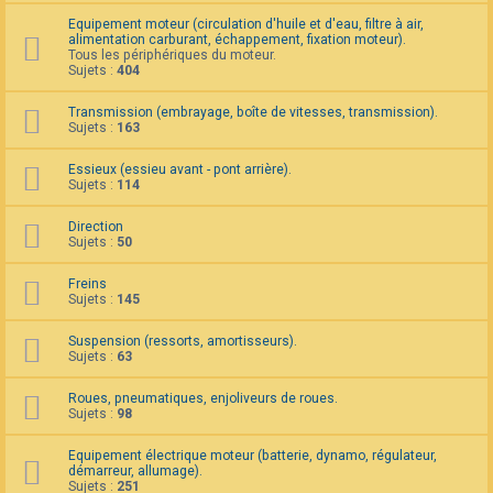
F
Equipement moteur (circulation d'huile et d'eau, filtre à air,
A
alimentation carburant, échappement, fixation moteur).
Q
Tous les périphériques du moteur.
Sujets :
404
Transmission (embrayage, boîte de vitesses, transmission).
Sujets :
163
Essieux (essieu avant - pont arrière).
Sujets :
114
Direction
Sujets :
50
Freins
Sujets :
145
Suspension (ressorts, amortisseurs).
Sujets :
63
Roues, pneumatiques, enjoliveurs de roues.
Sujets :
98
Equipement électrique moteur (batterie, dynamo, régulateur,
démarreur, allumage).
Sujets :
251