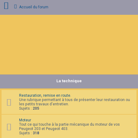
Accueil du forum
C
o
n
n
e
x
i
o
n
La technique
I
n
s
c
Restauration, remise en route.
r
Une rubrique permettant à tous de présenter leur restauration ou
i
les petits travaux d'entretien.
p
Sujets :
205
t
i
Moteur
o
Tout ce qui touche à la partie mécanique du moteur de vos
n
Peugeot 203 et Peugeot 403.
Sujets :
318