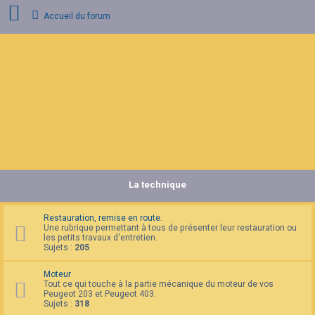
Accueil du forum
C
o
n
n
e
x
i
o
n
La technique
I
n
s
c
Restauration, remise en route.
r
Une rubrique permettant à tous de présenter leur restauration ou
i
les petits travaux d'entretien.
p
Sujets :
205
t
i
Moteur
o
Tout ce qui touche à la partie mécanique du moteur de vos
n
Peugeot 203 et Peugeot 403.
Sujets :
318