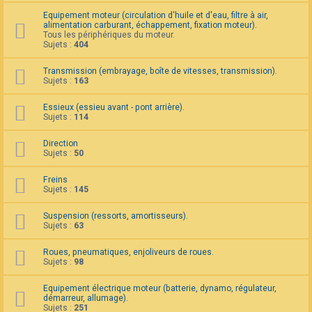
F
Equipement moteur (circulation d'huile et d'eau, filtre à air,
A
alimentation carburant, échappement, fixation moteur).
Q
Tous les périphériques du moteur.
Sujets :
404
Transmission (embrayage, boîte de vitesses, transmission).
Sujets :
163
Essieux (essieu avant - pont arrière).
Sujets :
114
Direction
Sujets :
50
Freins
Sujets :
145
Suspension (ressorts, amortisseurs).
Sujets :
63
Roues, pneumatiques, enjoliveurs de roues.
Sujets :
98
Equipement électrique moteur (batterie, dynamo, régulateur,
démarreur, allumage).
Sujets :
251