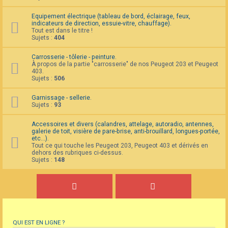
Equipement électrique (tableau de bord, éclairage, feux,
indicateurs de direction, essuie-vitre, chauffage).
Tout est dans le titre !
Sujets :
404
Carrosserie - tôlerie - peinture.
À propos de la partie "carrosserie" de nos Peugeot 203 et Peugeot
403.
Sujets :
506
Garnissage - sellerie.
Sujets :
93
Accessoires et divers (calandres, attelage, autoradio, antennes,
galerie de toit, visière de pare-brise, anti-brouillard, longues-portée,
etc...).
Tout ce qui touche les Peugeot 203, Peugeot 403 et dérivés en
dehors des rubriques ci-dessus.
Sujets :
148
QUI EST EN LIGNE ?