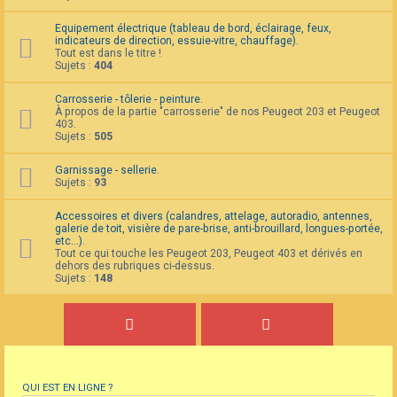
Equipement électrique (tableau de bord, éclairage, feux,
indicateurs de direction, essuie-vitre, chauffage).
Tout est dans le titre !
Sujets :
404
Carrosserie - tôlerie - peinture.
À propos de la partie "carrosserie" de nos Peugeot 203 et Peugeot
403.
Sujets :
505
Garnissage - sellerie.
Sujets :
93
Accessoires et divers (calandres, attelage, autoradio, antennes,
galerie de toit, visière de pare-brise, anti-brouillard, longues-portée,
etc...).
Tout ce qui touche les Peugeot 203, Peugeot 403 et dérivés en
dehors des rubriques ci-dessus.
Sujets :
148
QUI EST EN LIGNE ?