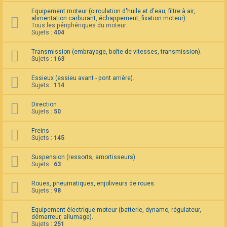
F
Equipement moteur (circulation d'huile et d'eau, filtre à air,
A
alimentation carburant, échappement, fixation moteur).
Q
Tous les périphériques du moteur.
Sujets :
404
Transmission (embrayage, boîte de vitesses, transmission).
Sujets :
163
Essieux (essieu avant - pont arrière).
Sujets :
114
Direction
Sujets :
50
Freins
Sujets :
145
Suspension (ressorts, amortisseurs).
Sujets :
63
Roues, pneumatiques, enjoliveurs de roues.
Sujets :
98
Equipement électrique moteur (batterie, dynamo, régulateur,
démarreur, allumage).
Sujets :
251