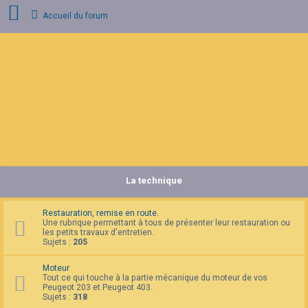
Accueil du forum
C
o
n
n
e
x
i
o
n
La technique
I
n
s
c
Restauration, remise en route.
r
Une rubrique permettant à tous de présenter leur restauration ou
i
les petits travaux d'entretien.
p
Sujets :
205
t
i
Moteur
o
Tout ce qui touche à la partie mécanique du moteur de vos
n
Peugeot 203 et Peugeot 403.
Sujets :
318