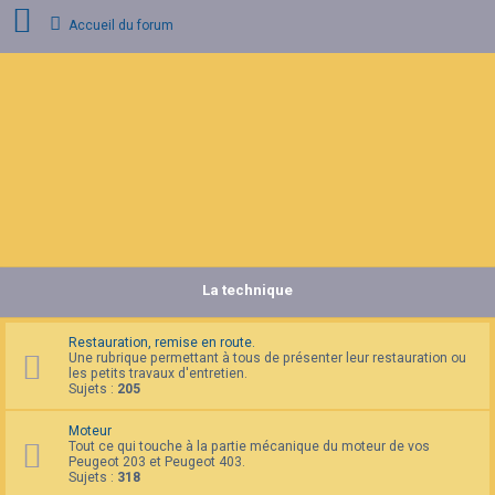
Accueil du forum
C
o
n
n
e
x
i
o
n
La technique
I
n
s
c
Restauration, remise en route.
r
Une rubrique permettant à tous de présenter leur restauration ou
i
les petits travaux d'entretien.
p
Sujets :
205
t
i
Moteur
o
Tout ce qui touche à la partie mécanique du moteur de vos
n
Peugeot 203 et Peugeot 403.
Sujets :
318