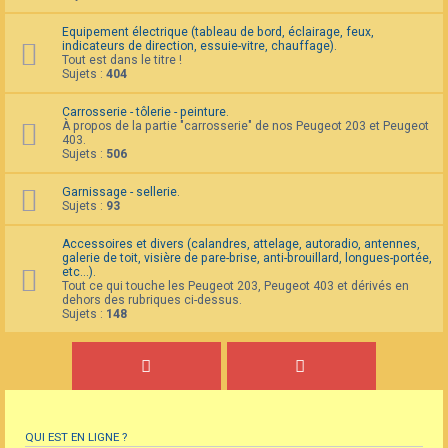
Equipement électrique (tableau de bord, éclairage, feux,
indicateurs de direction, essuie-vitre, chauffage).
Tout est dans le titre !
Sujets :
404
Carrosserie - tôlerie - peinture.
À propos de la partie "carrosserie" de nos Peugeot 203 et Peugeot
403.
Sujets :
506
Garnissage - sellerie.
Sujets :
93
Accessoires et divers (calandres, attelage, autoradio, antennes,
galerie de toit, visière de pare-brise, anti-brouillard, longues-portée,
etc...).
Tout ce qui touche les Peugeot 203, Peugeot 403 et dérivés en
dehors des rubriques ci-dessus.
Sujets :
148
QUI EST EN LIGNE ?