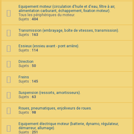
F
Equipement moteur (circulation d'huile et d'eau, filtre à air,
A
alimentation carburant, échappement, fixation moteur).
Q
Tous les périphériques du moteur.
Sujets :
404
Transmission (embrayage, boîte de vitesses, transmission).
Sujets :
163
Essieux (essieu avant - pont arrière).
Sujets :
114
Direction
Sujets :
50
Freins
Sujets :
145
Suspension (ressorts, amortisseurs).
Sujets :
63
Roues, pneumatiques, enjoliveurs de roues.
Sujets :
98
Equipement électrique moteur (batterie, dynamo, régulateur,
démarreur, allumage).
Sujets :
251