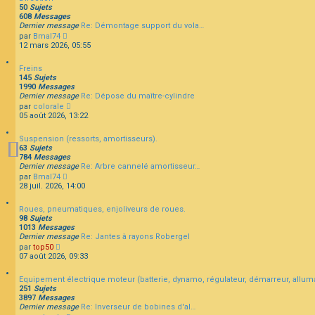
u
e
s
50
Sujets
l
r
s
608
Messages
t
n
a
Dernier message
Re: Démontage support du vola…
e
i
g
C
par
Bmal74
r
e
e
o
12 mars 2026, 05:55
l
r
n
e
m
s
d
e
Freins
u
e
s
145
Sujets
l
r
s
1990
Messages
t
n
a
Dernier message
Re: Dépose du maître-cylindre
e
i
g
C
par
colorale
r
e
e
o
05 août 2026, 13:22
l
r
n
e
m
s
d
e
Suspension (ressorts, amortisseurs).
u
e
s
63
Sujets
l
r
s
784
Messages
t
n
a
Dernier message
Re: Arbre cannelé amortisseur…
e
i
g
C
par
Bmal74
r
e
e
o
28 juil. 2026, 14:00
l
r
n
e
m
s
d
e
Roues, pneumatiques, enjoliveurs de roues.
u
e
s
98
Sujets
l
r
s
1013
Messages
t
n
a
Dernier message
Re: Jantes à rayons Robergel
e
i
g
C
par
top50
r
e
e
o
07 août 2026, 09:33
l
r
n
e
m
s
d
e
Equipement électrique moteur (batterie, dynamo, régulateur, démarreur, allum
u
e
s
251
Sujets
l
r
s
3897
Messages
t
n
a
Dernier message
Re: Inverseur de bobines d'al…
e
i
g