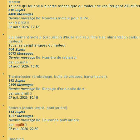
Moteur
u
Tout ce qui touche à la partie mécanique du moteur de vos Peugeot 203 et Pe
l
318
Sujets
t
F
4480
Messages
e
A
Dernier message
Re: Nouveau moteur pour la Pe…
r
Q
C
par
R-G203
l
o
08 août 2026, 12:13
e
n
d
s
e
Equipement moteur (circulation d'huile et d'eau, filtre à air, alimentation carbu
u
r
moteur).
l
n
Tous les périphériques du moteur.
t
i
404
Sujets
e
e
6073
Messages
r
r
Dernier message
Re: Numéro de radiateur
l
m
C
par
Louis14
e
e
o
04 août 2026, 16:40
d
s
n
e
s
s
r
a
Transmission (embrayage, boîte de vitesses, transmission).
u
n
g
163
Sujets
l
i
e
2199
Messages
t
e
Dernier message
Re: Rinçage d'une boîte de vi…
e
r
C
par
windmill
r
m
o
27 juil. 2026, 10:18
l
e
n
e
s
s
d
s
Essieux (essieu avant - pont arrière).
u
e
a
114
Sujets
l
r
g
1517
Messages
t
n
e
Dernier message
Re: Couronne pont arrière
e
i
C
par
top50
r
e
o
25 mai 2026, 22:50
l
r
n
e
m
s
d
e
Direction