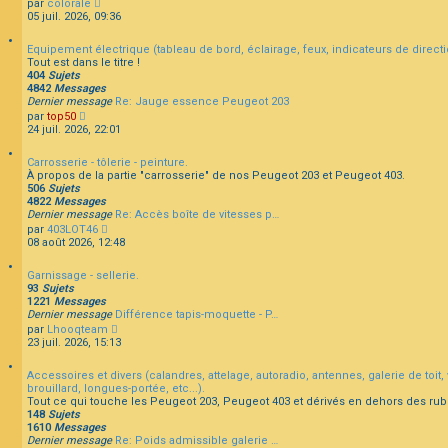
C
par
colorale
r
e
e
o
05 juil. 2026, 09:36
l
r
n
e
m
s
d
e
Equipement électrique (tableau de bord, éclairage, feux, indicateurs de directio
u
e
s
Tout est dans le titre !
l
r
s
404
Sujets
t
n
a
4842
Messages
e
i
g
Dernier message
Re: Jauge essence Peugeot 203
r
e
e
C
par
top50
l
r
o
24 juil. 2026, 22:01
e
m
n
d
e
s
e
s
Carrosserie - tôlerie - peinture.
u
r
s
À propos de la partie "carrosserie" de nos Peugeot 203 et Peugeot 403.
l
n
a
506
Sujets
t
i
g
4822
Messages
e
e
e
Dernier message
Re: Accès boîte de vitesses p…
r
r
C
par
403LOT46
l
m
o
08 août 2026, 12:48
e
e
n
d
s
s
e
s
Garnissage - sellerie.
u
r
a
93
Sujets
l
n
g
1221
Messages
t
i
e
Dernier message
Différence tapis-moquette - P…
e
e
C
par
Lhooqteam
r
r
o
23 juil. 2026, 15:13
l
m
n
e
e
s
d
s
Accessoires et divers (calandres, attelage, autoradio, antennes, galerie de toit, v
u
e
s
brouillard, longues-portée, etc...).
l
r
a
Tout ce qui touche les Peugeot 203, Peugeot 403 et dérivés en dehors des rub
t
n
g
148
Sujets
e
i
e
1610
Messages
r
e
Dernier message
Re: Poids admissible galerie …
l
r