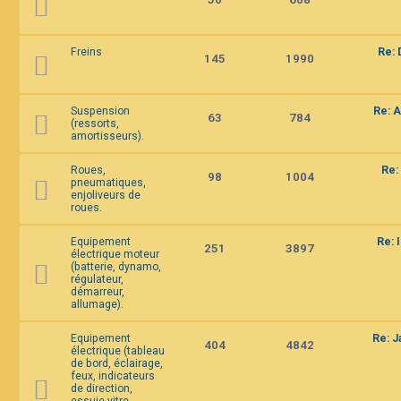
Freins
Re: 
145
1990
Suspension
Re: A
63
784
(ressorts,
amortisseurs).
Roues,
Re:
98
1004
pneumatiques,
enjoliveurs de
roues.
Equipement
Re: 
251
3897
électrique moteur
(batterie, dynamo,
régulateur,
démarreur,
allumage).
Equipement
Re: 
404
4842
électrique (tableau
de bord, éclairage,
feux, indicateurs
de direction,