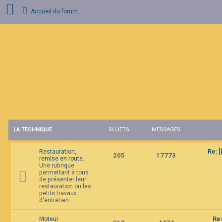
Accueil du forum
C
o
n
n
e
x
i
o
n
LA TECHNIQUE
SUJETS
MESSAGES
I
n
s
Restauration,
Re: 
c
205
17773
remise en route.
r
Une rubrique
i
permettant à tous
p
de présenter leur
t
restauration ou les
i
petits travaux
o
d'entretien.
n
Moteur
Re: