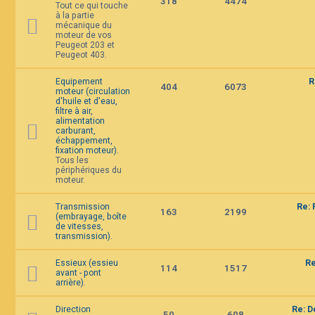
318
4474
Tout ce qui touche
F
à la partie
A
mécanique du
Q
moteur de vos
Peugeot 203 et
Peugeot 403.
Equipement
R
404
6073
moteur (circulation
d'huile et d'eau,
filtre à air,
alimentation
carburant,
échappement,
fixation moteur).
Tous les
périphériques du
moteur.
Transmission
Re: 
163
2199
(embrayage, boîte
de vitesses,
transmission).
Essieux (essieu
Re
114
1517
avant - pont
arrière).
Direction
Re: D
50
608