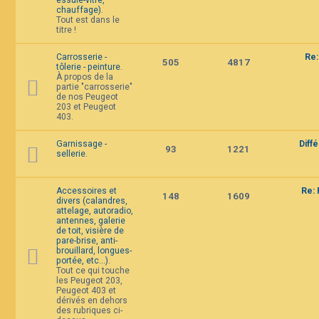
essuie-vitre,
chauffage).
Tout est dans le
titre !
Carrosserie -
Re:
505
4817
tôlerie - peinture.
À propos de la
partie "carrosserie"
de nos Peugeot
203 et Peugeot
403.
Garnissage -
Diff
93
1221
sellerie.
Accessoires et
Re: 
148
1609
divers (calandres,
attelage, autoradio,
antennes, galerie
de toit, visière de
pare-brise, anti-
brouillard, longues-
portée, etc...).
Tout ce qui touche
les Peugeot 203,
Peugeot 403 et
dérivés en dehors
des rubriques ci-