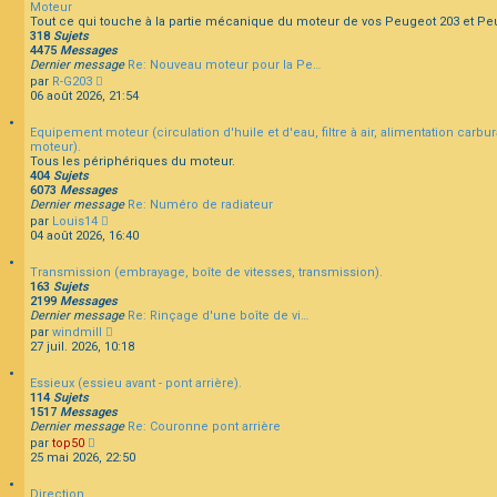
Moteur
u
Tout ce qui touche à la partie mécanique du moteur de vos Peugeot 203 et Pe
l
318
Sujets
t
F
4475
Messages
e
A
Dernier message
Re: Nouveau moteur pour la Pe…
r
Q
C
par
R-G203
l
o
06 août 2026, 21:54
e
n
d
s
e
Equipement moteur (circulation d'huile et d'eau, filtre à air, alimentation carbu
u
r
moteur).
l
n
Tous les périphériques du moteur.
t
i
404
Sujets
e
e
6073
Messages
r
r
Dernier message
Re: Numéro de radiateur
l
m
C
par
Louis14
e
e
o
04 août 2026, 16:40
d
s
n
e
s
s
r
a
Transmission (embrayage, boîte de vitesses, transmission).
u
n
g
163
Sujets
l
i
e
2199
Messages
t
e
Dernier message
Re: Rinçage d'une boîte de vi…
e
r
C
par
windmill
r
m
o
27 juil. 2026, 10:18
l
e
n
e
s
s
d
s
Essieux (essieu avant - pont arrière).
u
e
a
114
Sujets
l
r
g
1517
Messages
t
n
e
Dernier message
Re: Couronne pont arrière
e
i
C
par
top50
r
e
o
25 mai 2026, 22:50
l
r
n
e
m
s
d
e
Direction