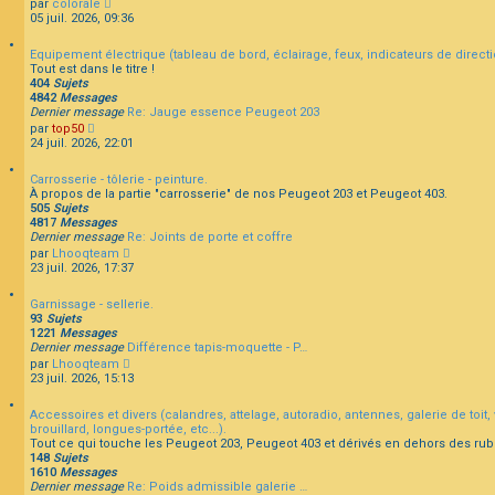
C
par
colorale
r
e
e
o
05 juil. 2026, 09:36
l
r
n
e
m
s
d
e
Equipement électrique (tableau de bord, éclairage, feux, indicateurs de directio
u
e
s
Tout est dans le titre !
l
r
s
404
Sujets
t
n
a
4842
Messages
e
i
g
Dernier message
Re: Jauge essence Peugeot 203
r
e
e
C
par
top50
l
r
o
24 juil. 2026, 22:01
e
m
n
d
e
s
e
s
Carrosserie - tôlerie - peinture.
u
r
s
À propos de la partie "carrosserie" de nos Peugeot 203 et Peugeot 403.
l
n
a
505
Sujets
t
i
g
4817
Messages
e
e
e
Dernier message
Re: Joints de porte et coffre
r
r
C
par
Lhooqteam
l
m
o
23 juil. 2026, 17:37
e
e
n
d
s
s
e
s
Garnissage - sellerie.
u
r
a
93
Sujets
l
n
g
1221
Messages
t
i
e
Dernier message
Différence tapis-moquette - P…
e
e
C
par
Lhooqteam
r
r
o
23 juil. 2026, 15:13
l
m
n
e
e
s
d
s
Accessoires et divers (calandres, attelage, autoradio, antennes, galerie de toit, v
u
e
s
brouillard, longues-portée, etc...).
l
r
a
Tout ce qui touche les Peugeot 203, Peugeot 403 et dérivés en dehors des rub
t
n
g
148
Sujets
e
i
e
1610
Messages
r
e
Dernier message
Re: Poids admissible galerie …
l
r