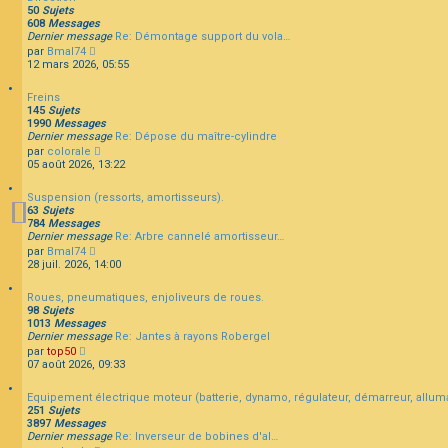
u
e
s
50
Sujets
l
r
s
608
Messages
t
n
a
Dernier message
Re: Démontage support du vola…
e
i
g
C
par
Bmal74
r
e
e
o
12 mars 2026, 05:55
l
r
n
e
m
s
d
e
Freins
u
e
s
145
Sujets
l
r
s
1990
Messages
t
n
a
Dernier message
Re: Dépose du maître-cylindre
e
i
g
C
par
colorale
r
e
e
o
05 août 2026, 13:22
l
r
n
e
m
s
d
e
Suspension (ressorts, amortisseurs).
u
e
s
63
Sujets
l
r
s
784
Messages
t
n
a
Dernier message
Re: Arbre cannelé amortisseur…
e
i
g
C
par
Bmal74
r
e
e
o
28 juil. 2026, 14:00
l
r
n
e
m
s
d
e
Roues, pneumatiques, enjoliveurs de roues.
u
e
s
98
Sujets
l
r
s
1013
Messages
t
n
a
Dernier message
Re: Jantes à rayons Robergel
e
i
g
C
par
top50
r
e
e
o
07 août 2026, 09:33
l
r
n
e
m
s
d
e
Equipement électrique moteur (batterie, dynamo, régulateur, démarreur, allum
u
e
s
251
Sujets
l
r
s
3897
Messages
t
n
a
Dernier message
Re: Inverseur de bobines d'al…
e
i
g