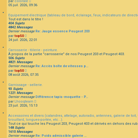
C
par
colorale
r
e
e
o
05 juil. 2026, 09:36
l
r
n
e
m
s
d
e
Equipement électrique (tableau de bord, éclairage, feux, indicateurs de directio
u
e
s
Tout est dans le titre !
l
r
s
404
Sujets
t
n
a
4842
Messages
e
i
g
Dernier message
Re: Jauge essence Peugeot 203
r
e
e
C
par
top50
l
r
o
24 juil. 2026, 22:01
e
m
n
d
e
s
e
s
Carrosserie - tôlerie - peinture.
u
r
s
À propos de la partie "carrosserie" de nos Peugeot 203 et Peugeot 403.
l
n
a
506
Sujets
t
i
g
4821
Messages
e
e
e
Dernier message
Re: Accès boîte de vitesses p…
r
r
C
par
top50
l
m
o
08 août 2026, 07:35
e
e
n
d
s
s
e
s
Garnissage - sellerie.
u
r
a
93
Sujets
l
n
g
1221
Messages
t
i
e
Dernier message
Différence tapis-moquette - P…
e
e
C
par
Lhooqteam
r
r
o
23 juil. 2026, 15:13
l
m
n
e
e
s
d
s
Accessoires et divers (calandres, attelage, autoradio, antennes, galerie de toit, v
u
e
s
brouillard, longues-portée, etc...).
l
r
a
Tout ce qui touche les Peugeot 203, Peugeot 403 et dérivés en dehors des rub
t
n
g
148
Sujets
e
i
e
1610
Messages
r
e
Dernier message
Re: Poids admissible galerie …
l
r