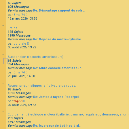
u
e
s
50
Sujets
l
r
s
608
Messages
t
n
a
Dernier message
Re: Démontage support du vola…
e
i
g
C
par
Bmal74
r
e
e
o
12 mars 2026, 05:55
l
r
n
e
m
s
d
e
Freins
u
e
s
145
Sujets
l
r
s
1990
Messages
t
n
a
Dernier message
Re: Dépose du maître-cylindre
e
i
g
C
par
colorale
r
e
e
o
05 août 2026, 13:22
l
r
n
e
m
s
d
e
Suspension (ressorts, amortisseurs).
u
e
s
63
Sujets
l
r
s
784
Messages
t
n
a
Dernier message
Re: Arbre cannelé amortisseur…
e
i
g
C
par
Bmal74
r
e
e
o
28 juil. 2026, 14:00
l
r
n
e
m
s
d
e
Roues, pneumatiques, enjoliveurs de roues.
u
e
s
98
Sujets
l
r
s
1013
Messages
t
n
a
Dernier message
Re: Jantes à rayons Robergel
e
i
g
C
par
top50
r
e
e
o
07 août 2026, 09:33
l
r
n
e
m
s
d
e
Equipement électrique moteur (batterie, dynamo, régulateur, démarreur, allum
u
e
s
251
Sujets
l
r
s
3897
Messages
t
n
a
Dernier message
Re: Inverseur de bobines d'al…
e
i
g