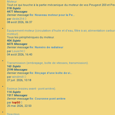
Moteur
u
Tout ce qui touche à la partie mécanique du moteur de vos Peugeot 203 et Pe
l
318
Sujets
t
F
4477
Messages
e
A
Dernier message
Re: Nouveau moteur pour la Pe…
r
Q
C
par
dede214
l
o
08 août 2026, 06:37
e
n
d
s
e
Equipement moteur (circulation d'huile et d'eau, filtre à air, alimentation carbu
u
r
moteur).
l
n
Tous les périphériques du moteur.
t
i
404
Sujets
e
e
6073
Messages
r
r
Dernier message
Re: Numéro de radiateur
l
m
C
par
Louis14
e
e
o
04 août 2026, 16:40
d
s
n
e
s
s
r
a
Transmission (embrayage, boîte de vitesses, transmission).
u
n
g
163
Sujets
l
i
e
2199
Messages
t
e
Dernier message
Re: Rinçage d'une boîte de vi…
e
r
C
par
windmill
r
m
o
27 juil. 2026, 10:18
l
e
n
e
s
s
d
s
Essieux (essieu avant - pont arrière).
u
e
a
114
Sujets
l
r
g
1517
Messages
t
n
e
Dernier message
Re: Couronne pont arrière
e
i
C
par
top50
r
e
o
25 mai 2026, 22:50
l
r
n
e
m
s
d
e
Direction