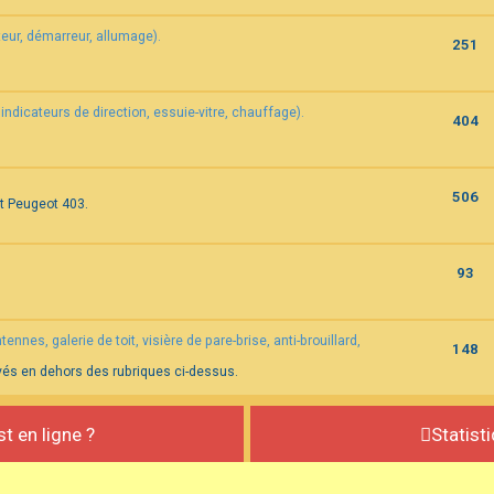
eur, démarreur, allumage).
251
indicateurs de direction, essuie-vitre, chauffage).
404
506
et Peugeot 403.
93
nnes, galerie de toit, visière de pare-brise, anti-brouillard,
148
vés en dehors des rubriques ci-dessus.
st en ligne ?
Statist