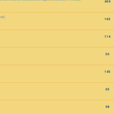
404
on).
163
114
50
145
63
98