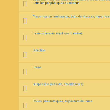
Tous les périphériques du moteur.
F
A
Transmission (embrayage, boîte de vitesses, transmissi
Q
Essieux (essieu avant - pont arrière).
Direction
Freins
Suspension (ressorts, amortisseurs).
Roues, pneumatiques, enjoliveurs de roues.