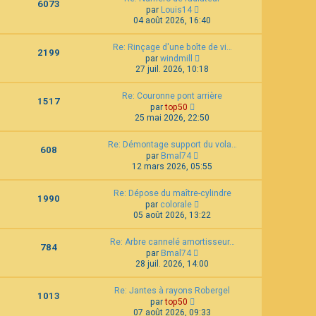
6073
C
l
e
par
Louis14
o
t
d
04 août 2026, 16:40
n
e
e
s
r
r
Re: Rinçage d'une boîte de vi…
u
l
n
2199
C
l
e
par
windmill
i
o
t
d
e
27 juil. 2026, 10:18
n
e
e
r
s
r
r
m
Re: Couronne pont arrière
u
l
n
e
1517
C
l
e
par
top50
i
s
o
t
d
e
25 mai 2026, 22:50
s
n
e
e
r
a
s
r
r
m
g
Re: Démontage support du vola…
u
l
n
e
e
608
C
l
e
par
Bmal74
i
s
o
t
d
e
12 mars 2026, 05:55
s
n
e
e
r
a
s
r
r
m
g
Re: Dépose du maître-cylindre
u
l
n
e
e
1990
C
l
e
par
colorale
i
s
o
t
d
e
05 août 2026, 13:22
s
n
e
e
r
a
s
r
r
m
g
Re: Arbre cannelé amortisseur…
u
l
n
e
e
784
C
l
e
par
Bmal74
i
s
o
t
d
e
28 juil. 2026, 14:00
s
n
e
e
r
a
s
r
r
m
g
Re: Jantes à rayons Robergel
u
l
n
e
e
1013
C
l
e
par
top50
i
s
o
t
d
e
07 août 2026, 09:33
s