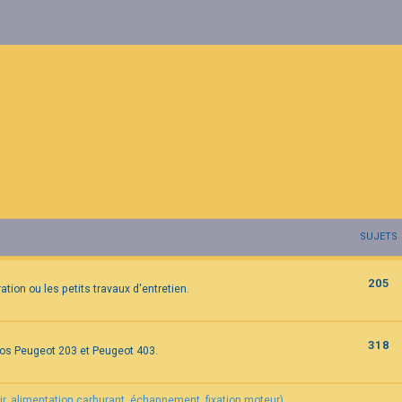
SUJETS
205
tion ou les petits travaux d'entretien.
318
vos Peugeot 203 et Peugeot 403.
air, alimentation carburant, échappement, fixation moteur).