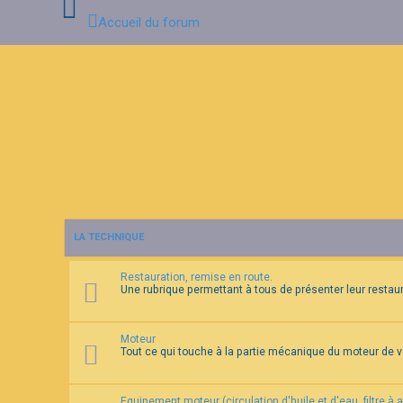
Accueil du forum
C
o
n
n
e
x
i
o
n
LA TECHNIQUE
I
n
Restauration, remise en route.
s
Une rubrique permettant à tous de présenter leur restaura
c
r
i
p
Moteur
t
Tout ce qui touche à la partie mécanique du moteur de 
i
o
n
Equipement moteur (circulation d'huile et d'eau, filtre à 