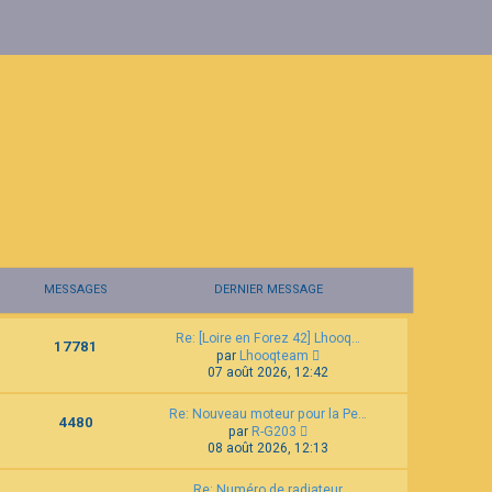
MESSAGES
DERNIER MESSAGE
Re: [Loire en Forez 42] Lhooq…
17781
C
par
Lhooqteam
o
07 août 2026, 12:42
n
s
Re: Nouveau moteur pour la Pe…
u
4480
C
l
par
R-G203
o
t
08 août 2026, 12:13
n
e
s
r
Re: Numéro de radiateur
u
l