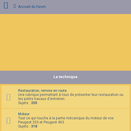
Accueil du forum
C
o
n
n
e
x
i
o
n
La technique
I
n
s
c
Restauration, remise en route.
r
Une rubrique permettant à tous de présenter leur restauration ou
i
les petits travaux d'entretien.
p
Sujets :
205
t
i
Moteur
o
Tout ce qui touche à la partie mécanique du moteur de vos
n
Peugeot 203 et Peugeot 403.
Sujets :
318