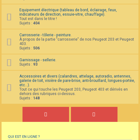
Equipement électrique (tableau de bord, éclairage, feux,
indicateurs de direction, essuie-vitre, chauffage).
Tout est dans le titre !
Sujets :
404
Carrosserie - tôlerie - peinture.
À propos de la partie "carrosserie" de nos Peugeot 203 et Peugeot
403.
Sujets :
506
Garnissage - sellerie.
Sujets :
93
Accessoires et divers (calandres, attelage, autoradio, antennes,
galerie de toit, visière de pare-brise, anti-brouillard, longues-portée,
etc...).
Tout ce qui touche les Peugeot 203, Peugeot 403 et dérivés en
dehors des rubriques ci-dessus.
Sujets :
148
QUI EST EN LIGNE ?