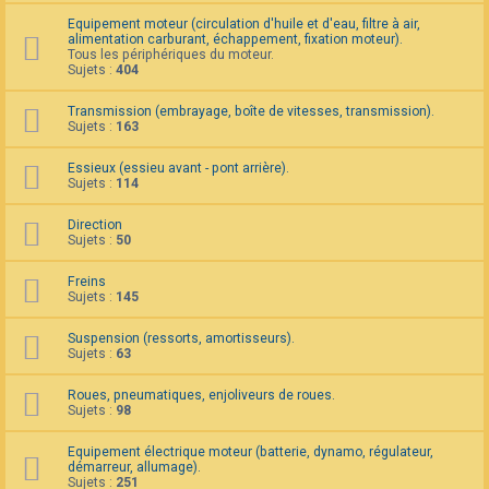
F
Equipement moteur (circulation d'huile et d'eau, filtre à air,
A
alimentation carburant, échappement, fixation moteur).
Q
Tous les périphériques du moteur.
Sujets :
404
Transmission (embrayage, boîte de vitesses, transmission).
Sujets :
163
Essieux (essieu avant - pont arrière).
Sujets :
114
Direction
Sujets :
50
Freins
Sujets :
145
Suspension (ressorts, amortisseurs).
Sujets :
63
Roues, pneumatiques, enjoliveurs de roues.
Sujets :
98
Equipement électrique moteur (batterie, dynamo, régulateur,
démarreur, allumage).
Sujets :
251