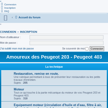
×
Connexion
Inscription
FAQ
Accueil du forum
×
CONNEXION
•
INSCRIPTION
Nom d’utilisateur :
Mot de passe :
J’ai oublié mon mot de passe
Se souvenir de moi
Amoureux des Peugeot 203 - Peugeot 403
La technique
Restauration, remise en route.
Une rubrique permettant à tous de présenter leur restauration ou les petits
travaux d'entretien.
Sujets :
205
Moteur
Tout ce qui touche à la partie mécanique du moteur de vos Peugeot 203 et
Peugeot 403.
Sujets :
318
Equipement moteur (circulation d'huile et d'eau, filtre à air,