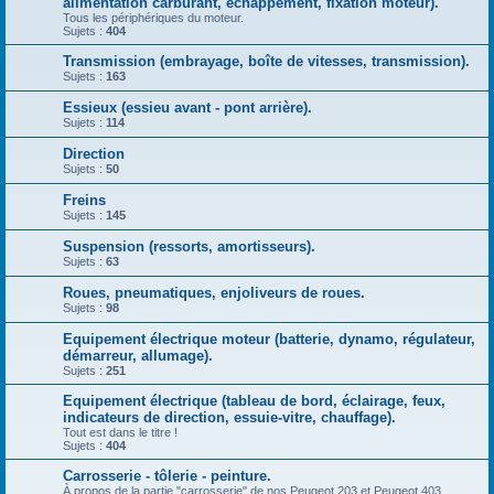
alimentation carburant, échappement, fixation moteur).
Tous les périphériques du moteur.
Sujets :
404
Transmission (embrayage, boîte de vitesses, transmission).
Sujets :
163
Essieux (essieu avant - pont arrière).
Sujets :
114
Direction
Sujets :
50
Freins
Sujets :
145
Suspension (ressorts, amortisseurs).
Sujets :
63
Roues, pneumatiques, enjoliveurs de roues.
Sujets :
98
Equipement électrique moteur (batterie, dynamo, régulateur,
démarreur, allumage).
Sujets :
251
Equipement électrique (tableau de bord, éclairage, feux,
indicateurs de direction, essuie-vitre, chauffage).
Tout est dans le titre !
Sujets :
404
Carrosserie - tôlerie - peinture.
À propos de la partie "carrosserie" de nos Peugeot 203 et Peugeot 403.