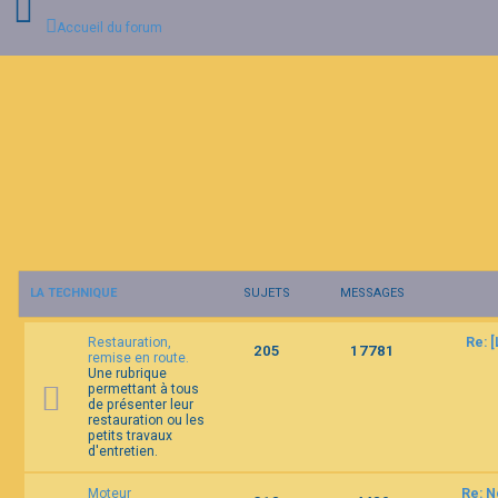
Accueil du forum
C
o
n
n
e
x
i
o
n
LA TECHNIQUE
SUJETS
MESSAGES
I
n
Restauration,
Re: 
s
205
17781
remise en route.
c
Une rubrique
r
permettant à tous
i
de présenter leur
p
restauration ou les
t
petits travaux
i
d'entretien.
o
n
Moteur
Re: N