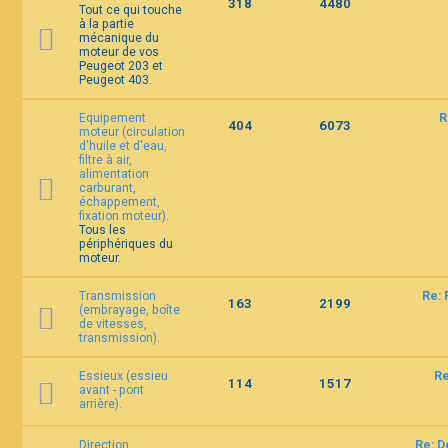
318
4480
Tout ce qui touche
à la partie
mécanique du
F
moteur de vos
A
Peugeot 203 et
Q
Peugeot 403.
Equipement
R
404
6073
moteur (circulation
d'huile et d'eau,
filtre à air,
alimentation
carburant,
échappement,
fixation moteur).
Tous les
périphériques du
moteur.
Transmission
Re: 
163
2199
(embrayage, boîte
de vitesses,
transmission).
Essieux (essieu
Re
114
1517
avant - pont
arrière).
Direction
Re: D