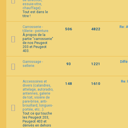
de direction,
essuie-vitre,
chauffage).
Tout est dans le
titre !
Carrosserie -
Re: 
506
4822
tôlerie - peinture.
À propos de la
partie "carrosserie"
de nos Peugeot
203 et Peugeot
403.
Garnissage -
Diff
93
1221
sellerie.
Accessoires et
Re: 
148
1610
divers (calandres,
attelage, autoradio,
antennes, galerie
de toit, visière de
pare-brise, anti-
brouillard, longues-
portée, etc...).
Tout ce qui touche
les Peugeot 203,
Peugeot 403 et
dérivés en dehors