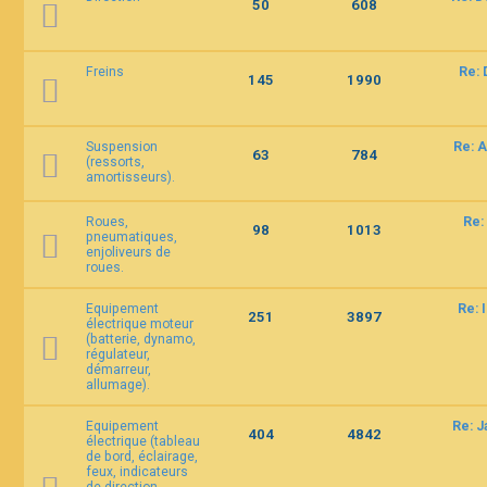
50
608
Freins
Re: 
145
1990
Suspension
Re: A
63
784
(ressorts,
amortisseurs).
Roues,
Re:
98
1013
pneumatiques,
enjoliveurs de
roues.
Equipement
Re: 
251
3897
électrique moteur
(batterie, dynamo,
régulateur,
démarreur,
allumage).
Equipement
Re: 
404
4842
électrique (tableau
de bord, éclairage,
feux, indicateurs