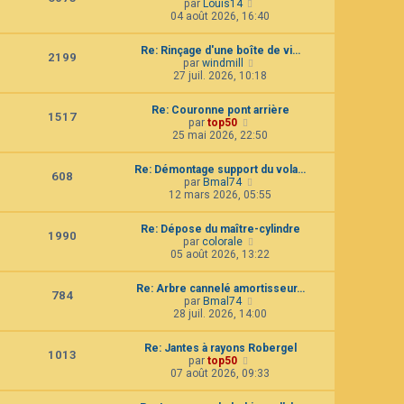
C
par
Louis14
l
e
o
04 août 2026, 16:40
t
d
n
e
e
s
r
r
Re: Rinçage d'une boîte de vi…
u
2199
l
n
C
par
windmill
l
e
i
o
27 juil. 2026, 10:18
t
d
e
n
e
e
r
s
r
r
Re: Couronne pont arrière
m
u
1517
l
n
C
par
top50
e
l
e
i
o
25 mai 2026, 22:50
s
t
d
e
n
s
e
e
r
s
a
r
r
Re: Démontage support du vola…
m
u
g
608
l
n
C
par
Bmal74
e
l
e
e
i
o
12 mars 2026, 05:55
s
t
d
e
n
s
e
e
r
s
a
r
r
Re: Dépose du maître-cylindre
m
u
g
1990
l
n
C
par
colorale
e
l
e
e
i
o
05 août 2026, 13:22
s
t
d
e
n
s
e
e
r
s
a
r
r
Re: Arbre cannelé amortisseur…
m
u
g
784
l
n
C
par
Bmal74
e
l
e
e
i
o
28 juil. 2026, 14:00
s
t
d
e
n
s
e
e
r
s
a
r
r
Re: Jantes à rayons Robergel
m
u
g
1013
l
n
C
par
top50
e
l
e
e
i
o
07 août 2026, 09:33
s
t
d
e
n
s
e
e
r
s
a
r