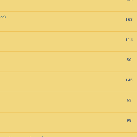
on).
163
114
50
145
63
98