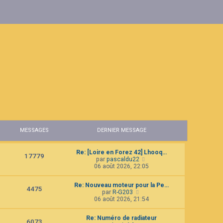
MESSAGES
DERNIER MESSAGE
Re: [Loire en Forez 42] Lhooq…
17779
C
par
pascaldu22
o
06 août 2026, 22:05
n
s
Re: Nouveau moteur pour la Pe…
u
4475
C
par
R-G203
l
o
06 août 2026, 21:54
t
n
e
s
r
Re: Numéro de radiateur
u
6073
l