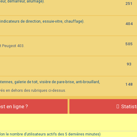
eur, démarreur, allumage).
251
indicateurs de direction, essuie-vitre, chauffage).
404
505
et Peugeot 403.
93
nnes, galerie de toit, visière de pare-brise, anti-brouillard,
148
vés en dehors des rubriques ci-dessus.
st en ligne ?
Statis
(selon le nombre d’utilisateurs actifs des 5 dernières minutes)