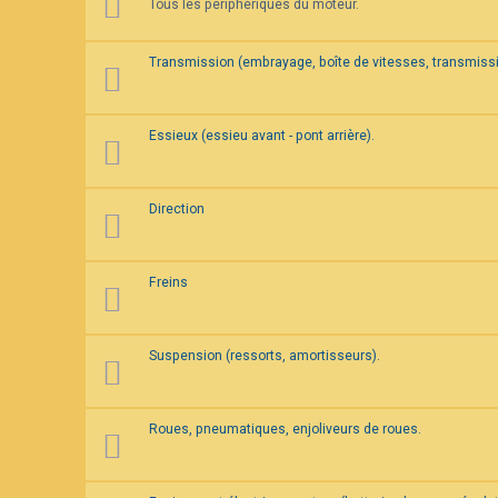
Tous les périphériques du moteur.
F
A
Q
Transmission (embrayage, boîte de vitesses, transmissi
Essieux (essieu avant - pont arrière).
Direction
Freins
Suspension (ressorts, amortisseurs).
Roues, pneumatiques, enjoliveurs de roues.