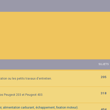
SUJETS
205
tion ou les petits travaux d'entretien.
318
vos Peugeot 203 et Peugeot 403.
air, alimentation carburant, échappement, fixation moteur).
404