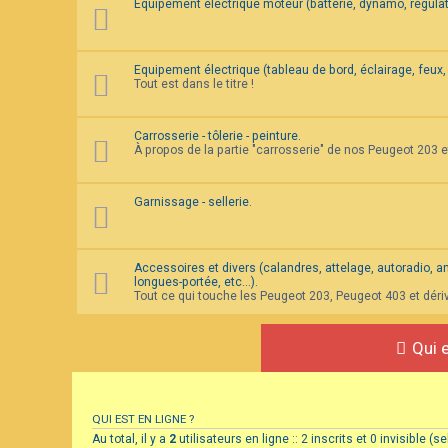
Equipement électrique moteur (batterie, dynamo, régulat
Equipement électrique (tableau de bord, éclairage, feux, 
Tout est dans le titre !
Carrosserie - tôlerie - peinture.
À propos de la partie "carrosserie" de nos Peugeot 203 
Garnissage - sellerie.
Accessoires et divers (calandres, attelage, autoradio, ante
longues-portée, etc...).
Tout ce qui touche les Peugeot 203, Peugeot 403 et déri
Qui e
QUI EST EN LIGNE ?
Au total, il y a
2
utilisateurs en ligne :: 2 inscrits et 0 invisible 