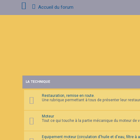
Accueil du forum
C
o
n
n
e
x
i
o
n
LA TECHNIQUE
I
n
s
Restauration, remise en route.
c
Une rubrique permettant à tous de présenter leur restaura
r
i
p
t
Moteur
i
Tout ce qui touche à la partie mécanique du moteur de 
o
n
Equipement moteur (circulation d'huile et d'eau, filtre à 