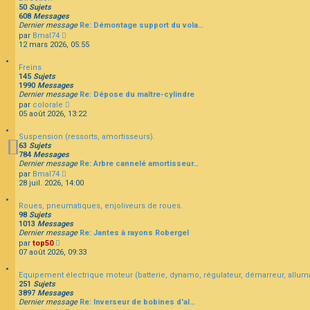
u
e
s
50
Sujets
l
r
s
608
Messages
t
n
a
Dernier message
Re: Démontage support du vola…
e
i
g
C
par
Bmal74
r
e
e
o
12 mars 2026, 05:55
l
r
n
e
m
s
d
e
Freins
u
e
s
145
Sujets
l
r
s
1990
Messages
t
n
a
Dernier message
Re: Dépose du maître-cylindre
e
i
g
C
par
colorale
r
e
e
o
05 août 2026, 13:22
l
r
n
e
m
s
d
e
Suspension (ressorts, amortisseurs).
u
e
s
63
Sujets
l
r
s
784
Messages
t
n
a
Dernier message
Re: Arbre cannelé amortisseur…
e
i
g
C
par
Bmal74
r
e
e
o
28 juil. 2026, 14:00
l
r
n
e
m
s
d
e
Roues, pneumatiques, enjoliveurs de roues.
u
e
s
98
Sujets
l
r
s
1013
Messages
t
n
a
Dernier message
Re: Jantes à rayons Robergel
e
i
g
C
par
top50
r
e
e
o
07 août 2026, 09:33
l
r
n
e
m
s
d
e
Equipement électrique moteur (batterie, dynamo, régulateur, démarreur, allum
u
e
s
251
Sujets
l
r
s
3897
Messages
t
n
a
Dernier message
Re: Inverseur de bobines d'al…
e
i
g