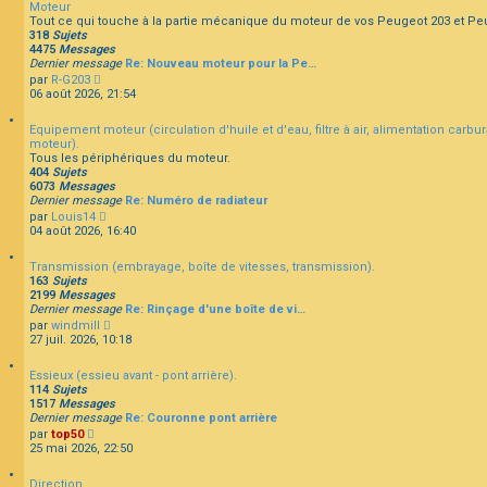
Moteur
u
Tout ce qui touche à la partie mécanique du moteur de vos Peugeot 203 et Pe
l
318
Sujets
t
F
4475
Messages
e
A
Dernier message
Re: Nouveau moteur pour la Pe…
r
Q
C
par
R-G203
l
o
06 août 2026, 21:54
e
n
d
s
e
Equipement moteur (circulation d'huile et d'eau, filtre à air, alimentation carbu
u
r
moteur).
l
n
Tous les périphériques du moteur.
t
i
404
Sujets
e
e
6073
Messages
r
r
Dernier message
Re: Numéro de radiateur
l
m
C
par
Louis14
e
e
o
04 août 2026, 16:40
d
s
n
e
s
s
r
a
Transmission (embrayage, boîte de vitesses, transmission).
u
n
g
163
Sujets
l
i
e
2199
Messages
t
e
Dernier message
Re: Rinçage d'une boîte de vi…
e
r
C
par
windmill
r
m
o
27 juil. 2026, 10:18
l
e
n
e
s
s
d
s
Essieux (essieu avant - pont arrière).
u
e
a
114
Sujets
l
r
g
1517
Messages
t
n
e
Dernier message
Re: Couronne pont arrière
e
i
C
par
top50
r
e
o
25 mai 2026, 22:50
l
r
n
e
m
s
d
e
Direction