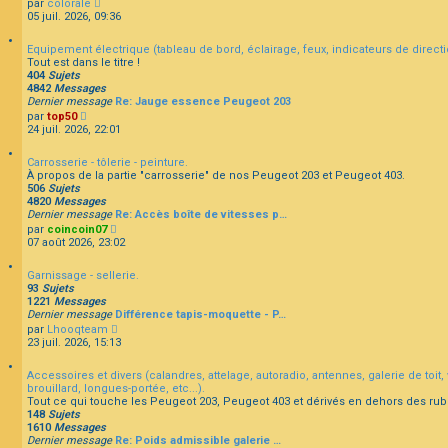
C
par
colorale
r
e
e
o
05 juil. 2026, 09:36
l
r
n
e
m
s
d
e
Equipement électrique (tableau de bord, éclairage, feux, indicateurs de directio
u
e
s
Tout est dans le titre !
l
r
s
404
Sujets
t
n
a
4842
Messages
e
i
g
Dernier message
Re: Jauge essence Peugeot 203
r
e
e
C
par
top50
l
r
o
24 juil. 2026, 22:01
e
m
n
d
e
s
e
s
Carrosserie - tôlerie - peinture.
u
r
s
À propos de la partie "carrosserie" de nos Peugeot 203 et Peugeot 403.
l
n
a
506
Sujets
t
i
g
4820
Messages
e
e
e
Dernier message
Re: Accès boîte de vitesses p…
r
r
C
par
coincoin07
l
m
o
07 août 2026, 23:02
e
e
n
d
s
s
e
s
Garnissage - sellerie.
u
r
a
93
Sujets
l
n
g
1221
Messages
t
i
e
Dernier message
Différence tapis-moquette - P…
e
e
C
par
Lhooqteam
r
r
o
23 juil. 2026, 15:13
l
m
n
e
e
s
d
s
Accessoires et divers (calandres, attelage, autoradio, antennes, galerie de toit, v
u
e
s
brouillard, longues-portée, etc...).
l
r
a
Tout ce qui touche les Peugeot 203, Peugeot 403 et dérivés en dehors des rub
t
n
g
148
Sujets
e
i
e
1610
Messages
r
e
Dernier message
Re: Poids admissible galerie …
l
r