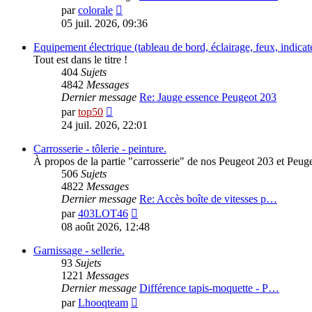
Consulter
par
colorale
le
05 juil. 2026, 09:36
dernier
message
Equipement électrique (tableau de bord, éclairage, feux, indicate
Tout est dans le titre !
404
Sujets
4842
Messages
Dernier message
Re: Jauge essence Peugeot 203
Consulter
par
top50
le
24 juil. 2026, 22:01
dernier
message
Carrosserie - tôlerie - peinture.
À propos de la partie "carrosserie" de nos Peugeot 203 et Peug
506
Sujets
4822
Messages
Dernier message
Re: Accès boîte de vitesses p…
Consulter
par
403LOT46
le
08 août 2026, 12:48
dernier
message
Garnissage - sellerie.
93
Sujets
1221
Messages
Dernier message
Différence tapis-moquette - P…
Consulter
par
Lhooqteam