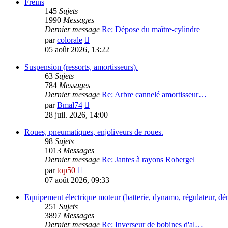
message
Freins
145
Sujets
1990
Messages
Dernier message
Re: Dépose du maître-cylindre
Consulter
par
colorale
le
05 août 2026, 13:22
dernier
message
Suspension (ressorts, amortisseurs).
63
Sujets
784
Messages
Dernier message
Re: Arbre cannelé amortisseur…
Consulter
par
Bmal74
le
28 juil. 2026, 14:00
dernier
message
Roues, pneumatiques, enjoliveurs de roues.
98
Sujets
1013
Messages
Dernier message
Re: Jantes à rayons Robergel
Consulter
par
top50
le
07 août 2026, 09:33
dernier
message
Equipement électrique moteur (batterie, dynamo, régulateur, dé
251
Sujets
3897
Messages
Dernier message
Re: Inverseur de bobines d'al…