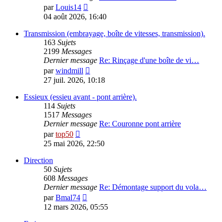
Consulter
par
Louis14
le
04 août 2026, 16:40
dernier
message
Transmission (embrayage, boîte de vitesses, transmission).
163
Sujets
2199
Messages
Dernier message
Re: Rinçage d'une boîte de vi…
Consulter
par
windmill
le
27 juil. 2026, 10:18
dernier
message
Essieux (essieu avant - pont arrière).
114
Sujets
1517
Messages
Dernier message
Re: Couronne pont arrière
Consulter
par
top50
le
25 mai 2026, 22:50
dernier
message
Direction
50
Sujets
608
Messages
Dernier message
Re: Démontage support du vola…
Consulter
par
Bmal74
le
12 mars 2026, 05:55
dernier