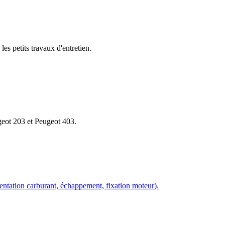
les petits travaux d'entretien.
geot 203 et Peugeot 403.
imentation carburant, échappement, fixation moteur).