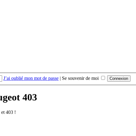
J’ai oublié mon mot de passe
|
Se souvenir de moi
ugeot 403
et 403 !