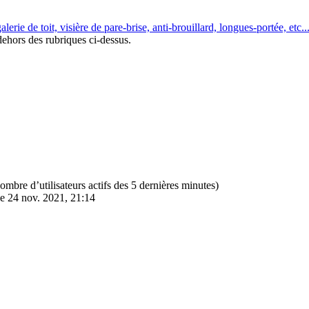
erie de toit, visière de pare-brise, anti-brouillard, longues-portée, etc...
ehors des rubriques ci-dessus.
e nombre d’utilisateurs actifs des 5 dernières minutes)
e 24 nov. 2021, 21:14