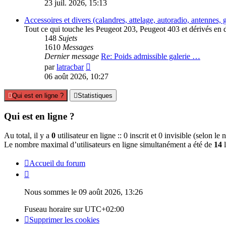
le
23 juil. 2026, 15:13
dernier
message
Accessoires et divers (calandres, attelage, autoradio, antennes, gal
Tout ce qui touche les Peugeot 203, Peugeot 403 et dérivés en d
148
Sujets
1610
Messages
Dernier message
Re: Poids admissible galerie …
Consulter
par
latracbar
le
06 août 2026, 10:27
dernier
message
Qui est en ligne ?
Statistiques
Qui est en ligne ?
Au total, il y a
0
utilisateur en ligne :: 0 inscrit et 0 invisible (selon l
Le nombre maximal d’utilisateurs en ligne simultanément a été de
14
l
Accueil du forum
Nous sommes le 09 août 2026, 13:26
Fuseau horaire sur
UTC+02:00
Supprimer les cookies