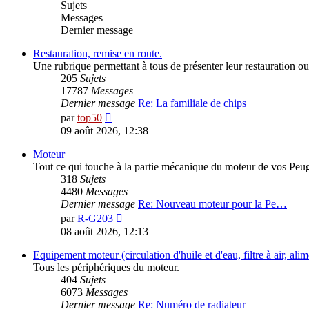
Sujets
Messages
Dernier message
Restauration, remise en route.
Une rubrique permettant à tous de présenter leur restauration ou 
205
Sujets
17787
Messages
Dernier message
Re: La familiale de chips
Consulter
par
top50
le
09 août 2026, 12:38
dernier
message
Moteur
Tout ce qui touche à la partie mécanique du moteur de vos Peu
318
Sujets
4480
Messages
Dernier message
Re: Nouveau moteur pour la Pe…
Consulter
par
R-G203
le
08 août 2026, 12:13
dernier
message
Equipement moteur (circulation d'huile et d'eau, filtre à air, al
Tous les périphériques du moteur.
404
Sujets
6073
Messages
Dernier message
Re: Numéro de radiateur