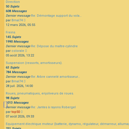
Direction
message
50
Sujets
608
Messages
Dernier message
Re: Démontage support du vola…
Consulter
par
Bmal74
le
12 mars 2026, 05:55
dernier
Freins
message
145
Sujets
1990
Messages
Dernier message
Re: Dépose du maître-cylindre
Consulter
par
colorale
le
05 août 2026, 13:22
dernier
Suspension (ressorts, amortisseurs).
message
63
Sujets
784
Messages
Dernier message
Re: Arbre cannelé amortisseur…
Consulter
par
Bmal74
le
28 juil. 2026, 14:00
dernier
Roues, pneumatiques, enjoliveurs de roues.
message
98
Sujets
1013
Messages
Dernier message
Re: Jantes à rayons Robergel
Consulter
par
top50
le
07 août 2026, 09:33
dernier
Equipement électrique moteur (batterie, dynamo, régulateur, démarreur, alluma
message
251
Sujets