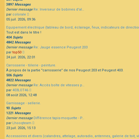
3897
Messages
Dernier message
Re: Inverseur de bobines d'al…
Consulter
par
colorale
le
05 juil. 2026, 09:36
dernier
Equipement électrique (tableau de bord, éclairage, feux, indicateurs de direction
message
Tout est dans le titre !
404
Sujets
4842
Messages
Dernier message
Re: Jauge essence Peugeot 203
Consulter
par
top50
le
24 juil. 2026, 22:01
dernier
Carrosserie - tôlerie - peinture.
message
À propos de la partie "carrosserie" de nos Peugeot 203 et Peugeot 403.
506
Sujets
4822
Messages
Dernier message
Re: Accès boîte de vitesses p…
Consulter
par
403LOT46
le
08 août 2026, 12:48
dernier
Garnissage - sellerie.
message
93
Sujets
1221
Messages
Dernier message
Différence tapis-moquette - P…
Consulter
par
Lhooqteam
le
23 juil. 2026, 15:13
dernier
Accessoires et divers (calandres, attelage, autoradio, antennes, galerie de toit, vis
message