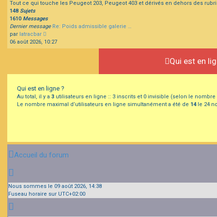
Tout ce qui touche les Peugeot 203, Peugeot 403 et dérivés en dehors des rubr
148
Sujets
1610
Messages
Dernier message
Re: Poids admissible galerie …
Consulter
par
latracbar
le
06 août 2026, 10:27
dernier
message
Qui est en li
Qui est en ligne ?
Au total, il y a
3
utilisateurs en ligne :: 3 inscrits et 0 invisible (selon le nombr
Le nombre maximal d’utilisateurs en ligne simultanément a été de
14
le 24 no
Accueil du forum
Nous sommes le 09 août 2026, 14:38
Fuseau horaire sur
UTC+02:00