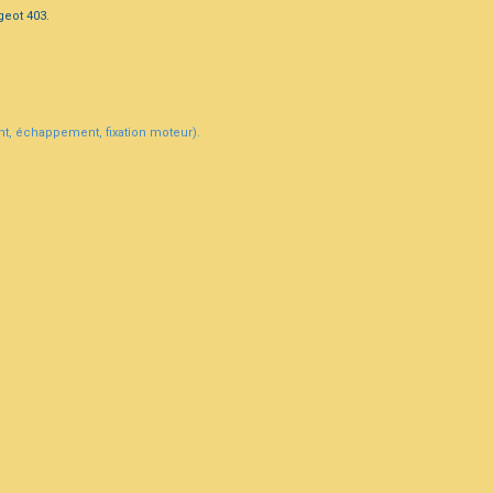
geot 403.
ant, échappement, fixation moteur).