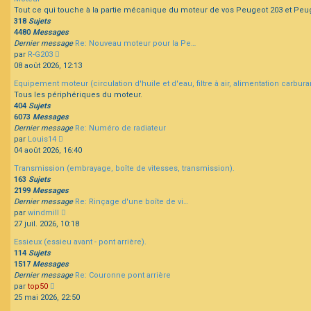
message
Tout ce qui touche à la partie mécanique du moteur de vos Peugeot 203 et Peu
318
Sujets
4480
Messages
Dernier message
Re: Nouveau moteur pour la Pe…
Consulter
par
R-G203
le
08 août 2026, 12:13
dernier
Equipement moteur (circulation d'huile et d'eau, filtre à air, alimentation carbur
message
Tous les périphériques du moteur.
404
Sujets
6073
Messages
Dernier message
Re: Numéro de radiateur
Consulter
par
Louis14
le
04 août 2026, 16:40
dernier
Transmission (embrayage, boîte de vitesses, transmission).
message
163
Sujets
2199
Messages
Dernier message
Re: Rinçage d'une boîte de vi…
Consulter
par
windmill
le
27 juil. 2026, 10:18
dernier
Essieux (essieu avant - pont arrière).
message
114
Sujets
1517
Messages
Dernier message
Re: Couronne pont arrière
Consulter
par
top50
le
25 mai 2026, 22:50
dernier