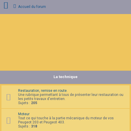
Accueil du forum
C
o
n
n
e
x
i
o
n
La technique
I
n
s
c
Restauration, remise en route.
r
Une rubrique permettant à tous de présenter leur restauration ou
i
les petits travaux d'entretien.
p
Sujets :
205
t
i
Moteur
o
Tout ce qui touche à la partie mécanique du moteur de vos
n
Peugeot 203 et Peugeot 403.
Sujets :
318