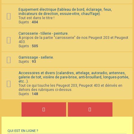
Equipement électrique (tableau de bord, éclairage, feux,
indicateurs de direction, essuie-vitre, chauffage).
Tout est dans le titre !
Sujets :
404
Carrosserie - tôlerie - peinture.
À propos de la partie "carrosserie" de nos Peugeot 203 et Peugeot
403.
Sujets :
505
Garnissage - sellerie.
Sujets :
93
Accessoires et divers (calandres, attelage, autoradio, antennes,
galerie de toit, visière de pare-brise, anti-brouillard, longues-portée,
etc...).
Tout ce qui touche les Peugeot 203, Peugeot 403 et dérivés en
dehors des rubriques ci-dessus.
Sujets :
148
QUI EST EN LIGNE ?