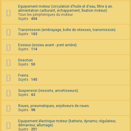
F
Equipement moteur (circulation d'huile et d'eau, filtre à air,
A
alimentation carburant, échappement, fixation moteur).
Q
Tous les périphériques du moteur.
Sujets :
404
Transmission (embrayage, boîte de vitesses, transmission).
Sujets :
163
Essieux (essieu avant - pont arrière).
Sujets :
114
Direction
Sujets :
50
Freins
Sujets :
145
Suspension (ressorts, amortisseurs).
Sujets :
63
Roues, pneumatiques, enjoliveurs de roues.
Sujets :
98
Equipement électrique moteur (batterie, dynamo, régulateur,
démarreur, allumage).
Sujets :
251