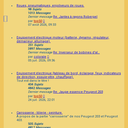
Roues, pneumatiques, enjoliveurs de roues.
98
Sujets
1013
Messages
Dernier message
Re: Jantes à rayons Robergel
Consulter
par
top50
le
07 août 2026, 09:33
dernier
message
Equipement électrique moteur (batterie, dynamo, régulateur,
démarreur, allumage).
251
Sujets
3897
Messages
Dernier message
Re: Inverseur de bobines d'al…
Consulter
par
colorale
le
05 juil. 2026, 09:36
dernier
message
Equipement électrique (tableau de bord, éclairage, feux, indicateurs
de direction, essuie-vitre, chauffage).
Tout est dans le titre !
404
Sujets
4842
Messages
Dernier message
Re: Jauge essence Peugeot 203
Consulter
par
top50
le
24 juil. 2026, 22:01
dernier
message
Carrosserie - tôlerie - peinture.
À propos de la partie "carrosserie" de nos Peugeot 203 et Peugeot
403.
505
Sujets
4817
Messages