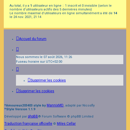
Au total, il y a
1
utilisateur en ligne :: 1 inscrit et 0 invisible (selon le
nombre d’utilisateurs actifs des 5 dernières minutes)
Le nombre maximal d’utilisateurs en ligne simultanément a été de
14
le 24 nov. 2021, 21:14
Accueil du forum
Nous sommes le 07 août 2026, 11:26
Fuseau horaire sur
UTC+02:00
Supprimer les cookies
Supprimer les cookies
MannixMD
*
Amoureux203403 style by
, adapté par Nicosfly
*
Style Version 1.1.9
phpBB
Développé par
® Forum Software © phpBB Limited
Traduction française officielle
Miles Cellar
©