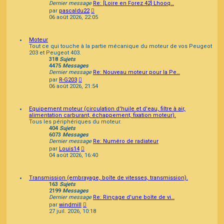
Dernier message
Re: [Loire en Forez 42] Lhooq…
Consulter
par
pascaldu22
le
06 août 2026, 22:05
dernier
message
Moteur
Tout ce qui touche à la partie mécanique du moteur de vos Peugeot
203 et Peugeot 403.
318
Sujets
4475
Messages
Dernier message
Re: Nouveau moteur pour la Pe…
Consulter
par
R-G203
le
06 août 2026, 21:54
dernier
message
Equipement moteur (circulation d'huile et d'eau, filtre à air,
alimentation carburant, échappement, fixation moteur).
Tous les périphériques du moteur.
404
Sujets
6073
Messages
Dernier message
Re: Numéro de radiateur
Consulter
par
Louis14
le
04 août 2026, 16:40
dernier
message
Transmission (embrayage, boîte de vitesses, transmission).
163
Sujets
2199
Messages
Dernier message
Re: Rinçage d'une boîte de vi…
Consulter
par
windmill
le
27 juil. 2026, 10:18
dernier
message