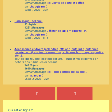
Dernier message
Re: Joints de porte et coffre
Consulter
par
Lhooqteam
le
23 juil. 2026, 17:37
dernier
message
Garnissage - sellerie.
93
Sujets
1221
Messages
Dernier message
Différence tapis-moquette - P…
Consulter
par
Lhooqteam
le
23 juil. 2026, 15:13
dernier
message
Accessoires et divers (calandres, attelage, autoradio, antennes,
galerie de toit, visière de pare-brise, anti-brouillard, longues-portée,
etc...).
Tout ce qui touche les Peugeot 203, Peugeot 403 et dérivés en
dehors des rubriques ci-dessus.
148
Sujets
1610
Messages
Dernier message
Re: Poids admissible galerie …
Consulter
par
latracbar
le
06 août 2026, 10:27
dernier
message
Qui est en ligne ?