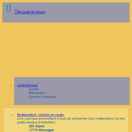
Accueil du forum
Connexion
Inscription
FAQ
La technique
Sujets
Messages
Dernier message
Restauration, remise en route.
Une rubrique permettant à tous de présenter leur restauration ou les
petits travaux d'entretien.
205
Sujets
17779
Messages