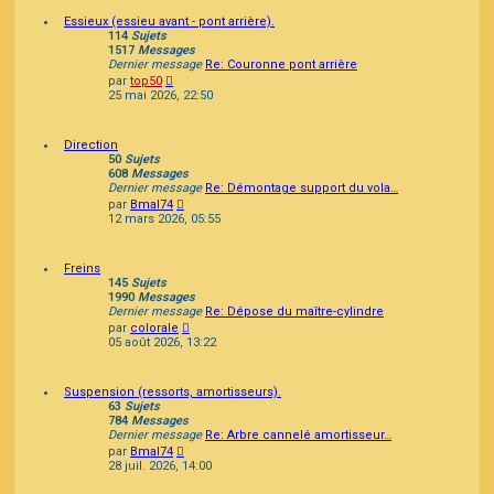
Essieux (essieu avant - pont arrière).
114
Sujets
1517
Messages
Dernier message
Re: Couronne pont arrière
Consulter
par
top50
le
25 mai 2026, 22:50
dernier
message
Direction
50
Sujets
608
Messages
Dernier message
Re: Démontage support du vola…
Consulter
par
Bmal74
le
12 mars 2026, 05:55
dernier
message
Freins
145
Sujets
1990
Messages
Dernier message
Re: Dépose du maître-cylindre
Consulter
par
colorale
le
05 août 2026, 13:22
dernier
message
Suspension (ressorts, amortisseurs).
63
Sujets
784
Messages
Dernier message
Re: Arbre cannelé amortisseur…
Consulter
par
Bmal74
le
28 juil. 2026, 14:00
dernier
message