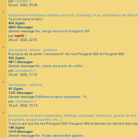
C
par
colorale
r
e
e
o
05 juil. 2026, 09:36
l
r
n
e
m
s
d
e
Equipement électrique (tableau de bord, éclairage, feux, indicateurs de directio
u
e
s
Tout est dans le titre !
l
r
s
404
Sujets
t
n
a
4842
Messages
e
i
g
Dernier message
Re: Jauge essence Peugeot 203
r
e
e
C
par
top50
l
r
o
24 juil. 2026, 22:01
e
m
n
d
e
s
e
s
Carrosserie - tôlerie - peinture.
u
r
s
À propos de la partie "carrosserie" de nos Peugeot 203 et Peugeot 403.
l
n
a
505
Sujets
t
i
g
4817
Messages
e
e
e
Dernier message
Re: Joints de porte et coffre
r
r
C
par
Lhooqteam
l
m
o
23 juil. 2026, 17:37
e
e
n
d
s
s
e
s
Garnissage - sellerie.
u
r
a
93
Sujets
l
n
g
1221
Messages
t
i
e
Dernier message
Différence tapis-moquette - P…
e
e
C
par
Lhooqteam
r
r
o
23 juil. 2026, 15:13
l
m
n
e
e
s
d
s
Accessoires et divers (calandres, attelage, autoradio, antennes, galerie de toit, v
u
e
s
brouillard, longues-portée, etc...).
l
r
a
Tout ce qui touche les Peugeot 203, Peugeot 403 et dérivés en dehors des rub
t
n
g
148
Sujets
e
i
e
1610
Messages
r
e
Dernier message
Re: Poids admissible galerie …
l
r