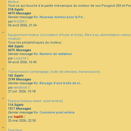
Moteur
u
Tout ce qui touche à la partie mécanique du moteur de vos Peugeot 203 et Pe
l
318
Sujets
t
F
4475
Messages
e
A
Dernier message
Re: Nouveau moteur pour la Pe…
r
Q
C
par
R-G203
l
o
06 août 2026, 21:54
e
n
d
s
e
Equipement moteur (circulation d'huile et d'eau, filtre à air, alimentation carbu
u
r
moteur).
l
n
Tous les périphériques du moteur.
t
i
404
Sujets
e
e
6073
Messages
r
r
Dernier message
Re: Numéro de radiateur
l
m
C
par
Louis14
e
e
o
04 août 2026, 16:40
d
s
n
e
s
s
r
a
Transmission (embrayage, boîte de vitesses, transmission).
u
n
g
163
Sujets
l
i
e
2199
Messages
t
e
Dernier message
Re: Rinçage d'une boîte de vi…
e
r
C
par
windmill
r
m
o
27 juil. 2026, 10:18
l
e
n
e
s
s
d
s
Essieux (essieu avant - pont arrière).
u
e
a
114
Sujets
l
r
g
1517
Messages
t
n
e
Dernier message
Re: Couronne pont arrière
e
i
C
par
top50
r
e
o
25 mai 2026, 22:50
l
r
n
e
m
s
d
e
Direction