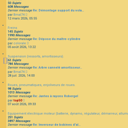
u
e
s
50
Sujets
l
r
s
608
Messages
t
n
a
Dernier message
Re: Démontage support du vola…
e
i
g
C
par
Bmal74
r
e
e
o
12 mars 2026, 05:55
l
r
n
e
m
s
d
e
Freins
u
e
s
145
Sujets
l
r
s
1990
Messages
t
n
a
Dernier message
Re: Dépose du maître-cylindre
e
i
g
C
par
colorale
r
e
e
o
05 août 2026, 13:22
l
r
n
e
m
s
d
e
Suspension (ressorts, amortisseurs).
u
e
s
63
Sujets
l
r
s
784
Messages
t
n
a
Dernier message
Re: Arbre cannelé amortisseur…
e
i
g
C
par
Bmal74
r
e
e
o
28 juil. 2026, 14:00
l
r
n
e
m
s
d
e
Roues, pneumatiques, enjoliveurs de roues.
u
e
s
98
Sujets
l
r
s
1013
Messages
t
n
a
Dernier message
Re: Jantes à rayons Robergel
e
i
g
C
par
top50
r
e
e
o
07 août 2026, 09:33
l
r
n
e
m
s
d
e
Equipement électrique moteur (batterie, dynamo, régulateur, démarreur, allum
u
e
s
251
Sujets
l
r
s
3897
Messages
t
n
a
Dernier message
Re: Inverseur de bobines d'al…
e
i
g