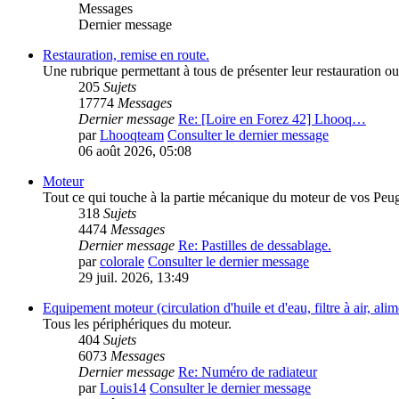
Messages
Dernier message
Restauration, remise en route.
Une rubrique permettant à tous de présenter leur restauration ou 
205
Sujets
17774
Messages
Dernier message
Re: [Loire en Forez 42] Lhooq…
par
Lhooqteam
Consulter le dernier message
06 août 2026, 05:08
Moteur
Tout ce qui touche à la partie mécanique du moteur de vos Peu
318
Sujets
4474
Messages
Dernier message
Re: Pastilles de dessablage.
par
colorale
Consulter le dernier message
29 juil. 2026, 13:49
Equipement moteur (circulation d'huile et d'eau, filtre à air, al
Tous les périphériques du moteur.
404
Sujets
6073
Messages
Dernier message
Re: Numéro de radiateur
par
Louis14
Consulter le dernier message