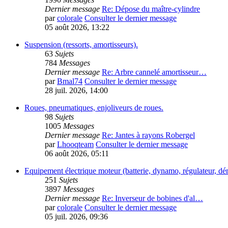
Dernier message
Re: Dépose du maître-cylindre
par
colorale
Consulter le dernier message
05 août 2026, 13:22
Suspension (ressorts, amortisseurs).
63
Sujets
784
Messages
Dernier message
Re: Arbre cannelé amortisseur…
par
Bmal74
Consulter le dernier message
28 juil. 2026, 14:00
Roues, pneumatiques, enjoliveurs de roues.
98
Sujets
1005
Messages
Dernier message
Re: Jantes à rayons Robergel
par
Lhooqteam
Consulter le dernier message
06 août 2026, 05:11
Equipement électrique moteur (batterie, dynamo, régulateur, dé
251
Sujets
3897
Messages
Dernier message
Re: Inverseur de bobines d'al…
par
colorale
Consulter le dernier message
05 juil. 2026, 09:36