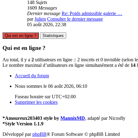
148
Sujets
1609
Messages
Dernier message
Re: Poids admissible galerie …
par
Julien
Consulter le dernier message
05 août 2026, 22:38
Qui est en ligne ?
Statistiques
Qui est en ligne ?
Au total, il y a
2
utilisateurs en ligne :: 2 inscrits et 0 invisible (selon
Le nombre maximal d’utilisateurs en ligne simultanément a été de
14
l
Accueil du forum
Nous sommes le 06 août 2026, 06:10
Fuseau horaire sur
UTC+02:00
Supprimer les cookies
*
Amoureux203403 style by
MannixMD
, adapté par Nicosfly
*
Style Version 1.1.9
Développé par
phpBB
® Forum Software © phpBB Limited