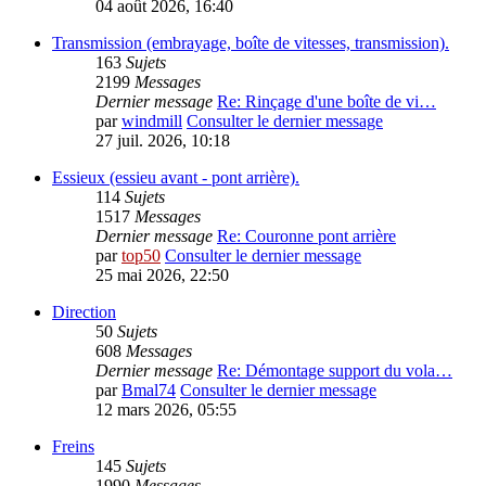
04 août 2026, 16:40
Transmission (embrayage, boîte de vitesses, transmission).
163
Sujets
2199
Messages
Dernier message
Re: Rinçage d'une boîte de vi…
par
windmill
Consulter le dernier message
27 juil. 2026, 10:18
Essieux (essieu avant - pont arrière).
114
Sujets
1517
Messages
Dernier message
Re: Couronne pont arrière
par
top50
Consulter le dernier message
25 mai 2026, 22:50
Direction
50
Sujets
608
Messages
Dernier message
Re: Démontage support du vola…
par
Bmal74
Consulter le dernier message
12 mars 2026, 05:55
Freins
145
Sujets
1990
Messages