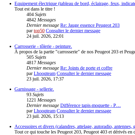
Equipement électrique (tableau de bord, éclairage, feux, indicate
Tout est dans le titre !
404
Sujets
4842
Messages
Dernier message
Re: Jauge essence Peugeot 203
par
top50
Consulter le dernier message
24 juil. 2026, 22:01
Carrosserie - tôlerie - peinture.
À propos de la partie "carrosserie" de nos Peugeot 203 et Peug
505
Sujets
4817
Messages
Dernier message
Re: Joints de porte et coffre
par
Lhooqteam
Consulter le dernier message
23 juil. 2026, 17:37
Garnissage - sellerie.
93
Sujets
1221
Messages
Dernier message
Différence tapis-moquette - P…
par
Lhooqteam
Consulter le dernier message
23 juil. 2026, 15:13
Accessoires et divers (calandres, attelage, autoradio, antennes, gal
Tout ce qui touche les Peugeot 203, Peugeot 403 et dérivés en d