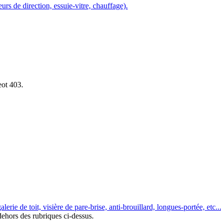
urs de direction, essuie-vitre, chauffage).
eot 403.
erie de toit, visière de pare-brise, anti-brouillard, longues-portée, etc...
ehors des rubriques ci-dessus.