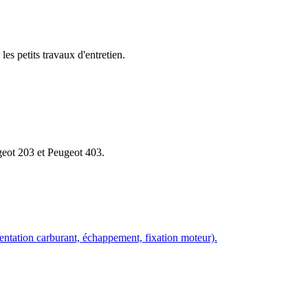
les petits travaux d'entretien.
geot 203 et Peugeot 403.
imentation carburant, échappement, fixation moteur).