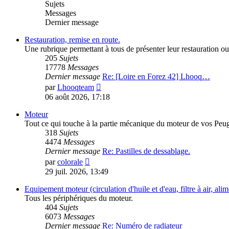
Sujets
Messages
Dernier message
Restauration, remise en route.
Une rubrique permettant à tous de présenter leur restauration ou 
205
Sujets
17778
Messages
Dernier message
Re: [Loire en Forez 42] Lhooq…
Consulter
par
Lhooqteam
le
06 août 2026, 17:18
dernier
message
Moteur
Tout ce qui touche à la partie mécanique du moteur de vos Peu
318
Sujets
4474
Messages
Dernier message
Re: Pastilles de dessablage.
Consulter
par
colorale
le
29 juil. 2026, 13:49
dernier
message
Equipement moteur (circulation d'huile et d'eau, filtre à air, al
Tous les périphériques du moteur.
404
Sujets
6073
Messages
Dernier message
Re: Numéro de radiateur