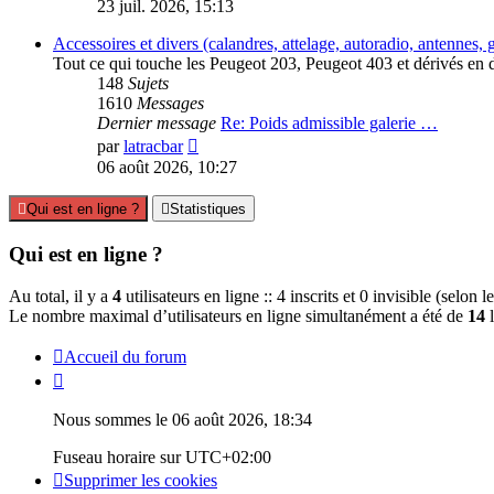
le
23 juil. 2026, 15:13
dernier
message
Accessoires et divers (calandres, attelage, autoradio, antennes, gal
Tout ce qui touche les Peugeot 203, Peugeot 403 et dérivés en d
148
Sujets
1610
Messages
Dernier message
Re: Poids admissible galerie …
Consulter
par
latracbar
le
06 août 2026, 10:27
dernier
message
Qui est en ligne ?
Statistiques
Qui est en ligne ?
Au total, il y a
4
utilisateurs en ligne :: 4 inscrits et 0 invisible (selon
Le nombre maximal d’utilisateurs en ligne simultanément a été de
14
l
Accueil du forum
Nous sommes le 06 août 2026, 18:34
Fuseau horaire sur
UTC+02:00
Supprimer les cookies