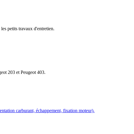
les petits travaux d'entretien.
geot 203 et Peugeot 403.
imentation carburant, échappement, fixation moteur).