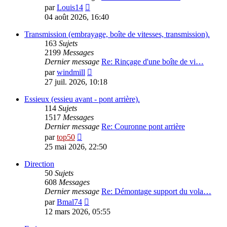
Consulter
par
Louis14
le
04 août 2026, 16:40
dernier
message
Transmission (embrayage, boîte de vitesses, transmission).
163
Sujets
2199
Messages
Dernier message
Re: Rinçage d'une boîte de vi…
Consulter
par
windmill
le
27 juil. 2026, 10:18
dernier
message
Essieux (essieu avant - pont arrière).
114
Sujets
1517
Messages
Dernier message
Re: Couronne pont arrière
Consulter
par
top50
le
25 mai 2026, 22:50
dernier
message
Direction
50
Sujets
608
Messages
Dernier message
Re: Démontage support du vola…
Consulter
par
Bmal74
le
12 mars 2026, 05:55
dernier