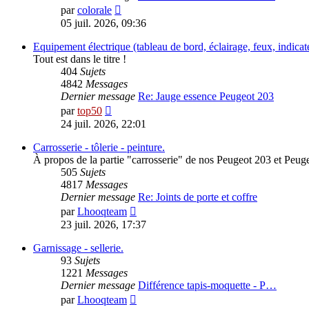
Consulter
par
colorale
le
05 juil. 2026, 09:36
dernier
message
Equipement électrique (tableau de bord, éclairage, feux, indicate
Tout est dans le titre !
404
Sujets
4842
Messages
Dernier message
Re: Jauge essence Peugeot 203
Consulter
par
top50
le
24 juil. 2026, 22:01
dernier
message
Carrosserie - tôlerie - peinture.
À propos de la partie "carrosserie" de nos Peugeot 203 et Peug
505
Sujets
4817
Messages
Dernier message
Re: Joints de porte et coffre
Consulter
par
Lhooqteam
le
23 juil. 2026, 17:37
dernier
message
Garnissage - sellerie.
93
Sujets
1221
Messages
Dernier message
Différence tapis-moquette - P…
Consulter
par
Lhooqteam