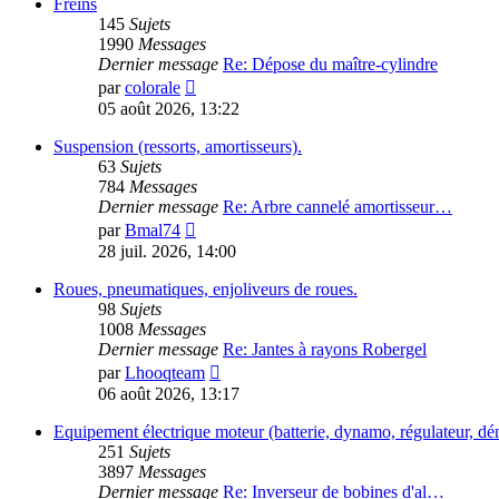
message
Freins
145
Sujets
1990
Messages
Dernier message
Re: Dépose du maître-cylindre
Consulter
par
colorale
le
05 août 2026, 13:22
dernier
message
Suspension (ressorts, amortisseurs).
63
Sujets
784
Messages
Dernier message
Re: Arbre cannelé amortisseur…
Consulter
par
Bmal74
le
28 juil. 2026, 14:00
dernier
message
Roues, pneumatiques, enjoliveurs de roues.
98
Sujets
1008
Messages
Dernier message
Re: Jantes à rayons Robergel
Consulter
par
Lhooqteam
le
06 août 2026, 13:17
dernier
message
Equipement électrique moteur (batterie, dynamo, régulateur, dé
251
Sujets
3897
Messages
Dernier message
Re: Inverseur de bobines d'al…