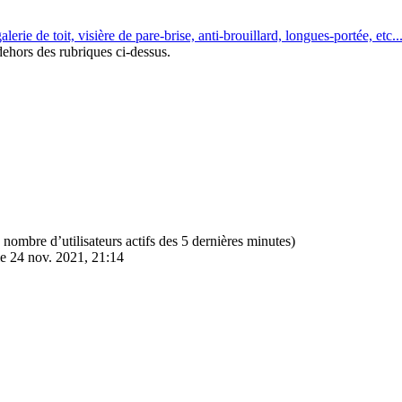
erie de toit, visière de pare-brise, anti-brouillard, longues-portée, etc...
ehors des rubriques ci-dessus.
 le nombre d’utilisateurs actifs des 5 dernières minutes)
e 24 nov. 2021, 21:14