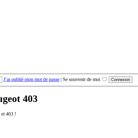
J’ai oublié mon mot de passe
|
Se souvenir de moi
ugeot 403
et 403 !