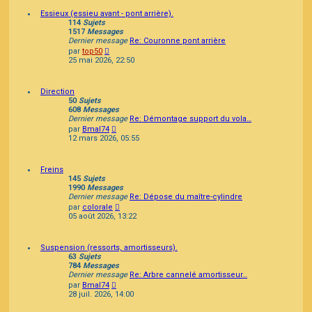
Essieux (essieu avant - pont arrière).
114
Sujets
1517
Messages
Dernier message
Re: Couronne pont arrière
Consulter
par
top50
le
25 mai 2026, 22:50
dernier
message
Direction
50
Sujets
608
Messages
Dernier message
Re: Démontage support du vola…
Consulter
par
Bmal74
le
12 mars 2026, 05:55
dernier
message
Freins
145
Sujets
1990
Messages
Dernier message
Re: Dépose du maître-cylindre
Consulter
par
colorale
le
05 août 2026, 13:22
dernier
message
Suspension (ressorts, amortisseurs).
63
Sujets
784
Messages
Dernier message
Re: Arbre cannelé amortisseur…
Consulter
par
Bmal74
le
28 juil. 2026, 14:00
dernier
message