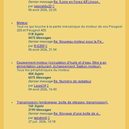
Dernier message
Re: [Loire en Forez 42] Lhooq…
Consulter
par
pascaldu22
le
06 août 2026, 22:05
dernier
message
Moteur
Tout ce qui touche à la partie mécanique du moteur de vos Peugeot
203 et Peugeot 403.
318
Sujets
4475
Messages
Dernier message
Re: Nouveau moteur pour la Pe…
Consulter
par
R-G203
le
06 août 2026, 21:54
dernier
message
Equipement moteur (circulation d'huile et d'eau, filtre à air,
alimentation carburant, échappement, fixation moteur).
Tous les périphériques du moteur.
404
Sujets
6073
Messages
Dernier message
Re: Numéro de radiateur
Consulter
par
Louis14
le
04 août 2026, 16:40
dernier
message
Transmission (embrayage, boîte de vitesses, transmission).
163
Sujets
2199
Messages
Dernier message
Re: Rinçage d'une boîte de vi…
Consulter
par
windmill
le
27 juil. 2026, 10:18
dernier
message