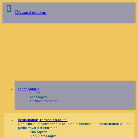
Accueil du forum
Connexion
Inscription
FAQ
La technique
Sujets
Messages
Dernier message
Restauration, remise en route.
Une rubrique permettant à tous de présenter leur restauration ou les
petits travaux d'entretien.
205
Sujets
17779
Messages