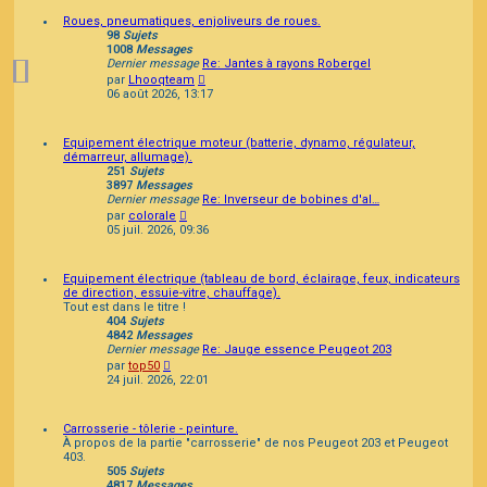
Roues, pneumatiques, enjoliveurs de roues.
98
Sujets
1008
Messages
Dernier message
Re: Jantes à rayons Robergel
Consulter
par
Lhooqteam
le
06 août 2026, 13:17
dernier
message
Equipement électrique moteur (batterie, dynamo, régulateur,
démarreur, allumage).
251
Sujets
3897
Messages
Dernier message
Re: Inverseur de bobines d'al…
Consulter
par
colorale
le
05 juil. 2026, 09:36
dernier
message
Equipement électrique (tableau de bord, éclairage, feux, indicateurs
de direction, essuie-vitre, chauffage).
Tout est dans le titre !
404
Sujets
4842
Messages
Dernier message
Re: Jauge essence Peugeot 203
Consulter
par
top50
le
24 juil. 2026, 22:01
dernier
message
Carrosserie - tôlerie - peinture.
À propos de la partie "carrosserie" de nos Peugeot 203 et Peugeot
403.
505
Sujets
4817
Messages