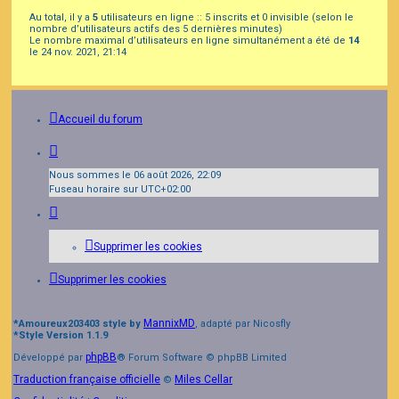
Au total, il y a
5
utilisateurs en ligne :: 5 inscrits et 0 invisible (selon le
nombre d’utilisateurs actifs des 5 dernières minutes)
Le nombre maximal d’utilisateurs en ligne simultanément a été de
14
le 24 nov. 2021, 21:14
Accueil du forum
Nous sommes le 06 août 2026, 22:09
Fuseau horaire sur
UTC+02:00
Supprimer les cookies
Supprimer les cookies
MannixMD
*
Amoureux203403 style by
, adapté par Nicosfly
*
Style Version 1.1.9
phpBB
Développé par
® Forum Software © phpBB Limited
Traduction française officielle
Miles Cellar
©