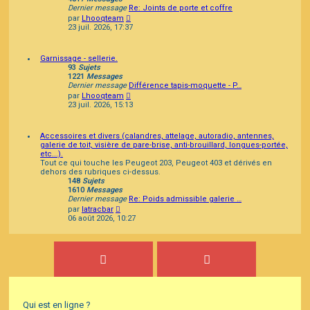
Dernier message
Re: Joints de porte et coffre
Consulter
par
Lhooqteam
le
23 juil. 2026, 17:37
dernier
message
Garnissage - sellerie.
93
Sujets
1221
Messages
Dernier message
Différence tapis-moquette - P…
Consulter
par
Lhooqteam
le
23 juil. 2026, 15:13
dernier
message
Accessoires et divers (calandres, attelage, autoradio, antennes,
galerie de toit, visière de pare-brise, anti-brouillard, longues-portée,
etc...).
Tout ce qui touche les Peugeot 203, Peugeot 403 et dérivés en
dehors des rubriques ci-dessus.
148
Sujets
1610
Messages
Dernier message
Re: Poids admissible galerie …
Consulter
par
latracbar
le
06 août 2026, 10:27
dernier
message
Qui est en ligne ?