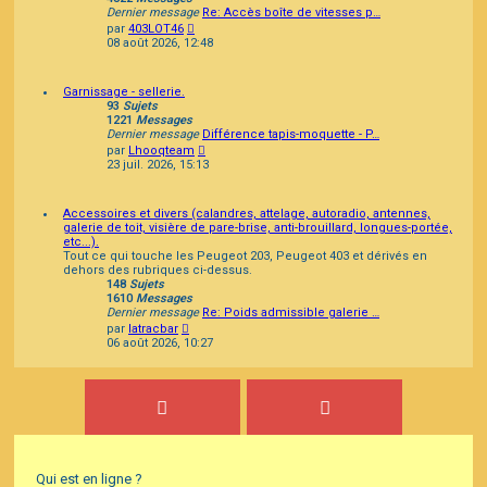
Dernier message
Re: Accès boîte de vitesses p…
Consulter
par
403LOT46
le
08 août 2026, 12:48
dernier
message
Garnissage - sellerie.
93
Sujets
1221
Messages
Dernier message
Différence tapis-moquette - P…
Consulter
par
Lhooqteam
le
23 juil. 2026, 15:13
dernier
message
Accessoires et divers (calandres, attelage, autoradio, antennes,
galerie de toit, visière de pare-brise, anti-brouillard, longues-portée,
etc...).
Tout ce qui touche les Peugeot 203, Peugeot 403 et dérivés en
dehors des rubriques ci-dessus.
148
Sujets
1610
Messages
Dernier message
Re: Poids admissible galerie …
Consulter
par
latracbar
le
06 août 2026, 10:27
dernier
message
Qui est en ligne ?