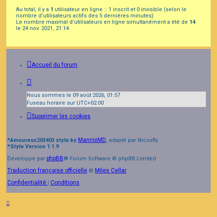
Au total, il y a
1
utilisateur en ligne :: 1 inscrit et 0 invisible (selon le
nombre d’utilisateurs actifs des 5 dernières minutes)
Le nombre maximal d’utilisateurs en ligne simultanément a été de
14
le 24 nov. 2021, 21:14
Accueil du forum
Nous sommes le 09 août 2026, 01:57
Fuseau horaire sur
UTC+02:00
Supprimer les cookies
MannixMD
*
Amoureux203403 style by
, adapté par Nicosfly
*
Style Version 1.1.9
phpBB
Développé par
® Forum Software © phpBB Limited
Traduction française officielle
Miles Cellar
©
Confidentialité
Conditions
|