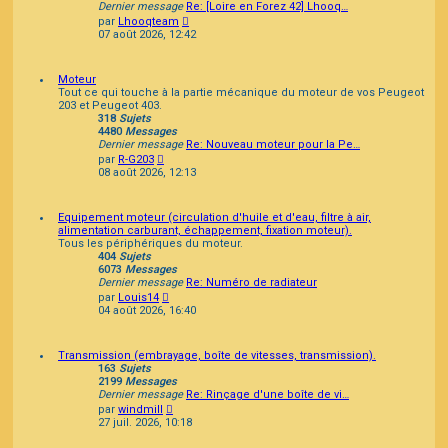
Dernier message
Re: [Loire en Forez 42] Lhooq…
Consulter
par
Lhooqteam
le
07 août 2026, 12:42
dernier
message
Moteur
Tout ce qui touche à la partie mécanique du moteur de vos Peugeot
203 et Peugeot 403.
318
Sujets
4480
Messages
Dernier message
Re: Nouveau moteur pour la Pe…
Consulter
par
R-G203
le
08 août 2026, 12:13
dernier
message
Equipement moteur (circulation d'huile et d'eau, filtre à air,
alimentation carburant, échappement, fixation moteur).
Tous les périphériques du moteur.
404
Sujets
6073
Messages
Dernier message
Re: Numéro de radiateur
Consulter
par
Louis14
le
04 août 2026, 16:40
dernier
message
Transmission (embrayage, boîte de vitesses, transmission).
163
Sujets
2199
Messages
Dernier message
Re: Rinçage d'une boîte de vi…
Consulter
par
windmill
le
27 juil. 2026, 10:18
dernier
message