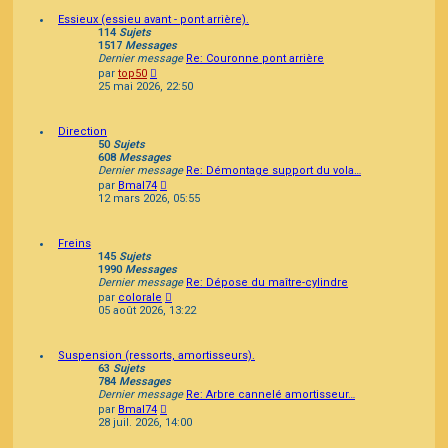
Essieux (essieu avant - pont arrière).
114
Sujets
1517
Messages
Dernier message
Re: Couronne pont arrière
Consulter
par
top50
le
25 mai 2026, 22:50
dernier
message
Direction
50
Sujets
608
Messages
Dernier message
Re: Démontage support du vola…
Consulter
par
Bmal74
le
12 mars 2026, 05:55
dernier
message
Freins
145
Sujets
1990
Messages
Dernier message
Re: Dépose du maître-cylindre
Consulter
par
colorale
le
05 août 2026, 13:22
dernier
message
Suspension (ressorts, amortisseurs).
63
Sujets
784
Messages
Dernier message
Re: Arbre cannelé amortisseur…
Consulter
par
Bmal74
le
28 juil. 2026, 14:00
dernier
message