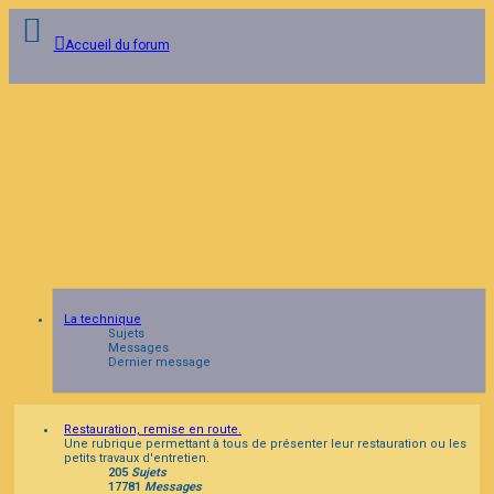
Accueil du forum
Connexion
Inscription
FAQ
La technique
Sujets
Messages
Dernier message
Restauration, remise en route.
Une rubrique permettant à tous de présenter leur restauration ou les
petits travaux d'entretien.
205
Sujets
17781
Messages