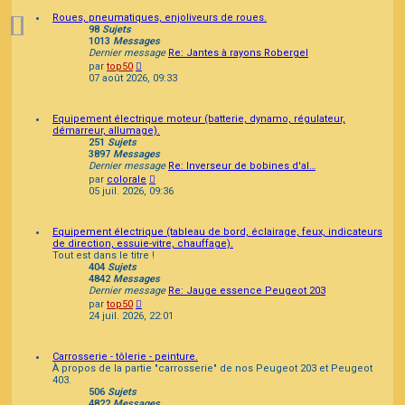
Roues, pneumatiques, enjoliveurs de roues.
98
Sujets
1013
Messages
Dernier message
Re: Jantes à rayons Robergel
Consulter
par
top50
le
07 août 2026, 09:33
dernier
message
Equipement électrique moteur (batterie, dynamo, régulateur,
démarreur, allumage).
251
Sujets
3897
Messages
Dernier message
Re: Inverseur de bobines d'al…
Consulter
par
colorale
le
05 juil. 2026, 09:36
dernier
message
Equipement électrique (tableau de bord, éclairage, feux, indicateurs
de direction, essuie-vitre, chauffage).
Tout est dans le titre !
404
Sujets
4842
Messages
Dernier message
Re: Jauge essence Peugeot 203
Consulter
par
top50
le
24 juil. 2026, 22:01
dernier
message
Carrosserie - tôlerie - peinture.
À propos de la partie "carrosserie" de nos Peugeot 203 et Peugeot
403.
506
Sujets
4822
Messages