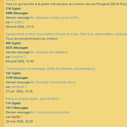
message
Tout ce qui touche à la partie mécanique du moteur de vos Peugeot 203 et Peu
318
Sujets
4480
Messages
Dernier message
Re: Nouveau moteur pour la Pe…
Consulter
par
R-G203
le
08 août 2026, 12:13
dernier
Equipement moteur (circulation d'huile et d'eau, filtre à air, alimentation carbur
message
Tous les périphériques du moteur.
404
Sujets
6073
Messages
Dernier message
Re: Numéro de radiateur
Consulter
par
Louis14
le
04 août 2026, 16:40
dernier
Transmission (embrayage, boîte de vitesses, transmission).
message
163
Sujets
2199
Messages
Dernier message
Re: Rinçage d'une boîte de vi…
Consulter
par
windmill
le
27 juil. 2026, 10:18
dernier
Essieux (essieu avant - pont arrière).
message
114
Sujets
1517
Messages
Dernier message
Re: Couronne pont arrière
Consulter
par
top50
le
25 mai 2026, 22:50
dernier