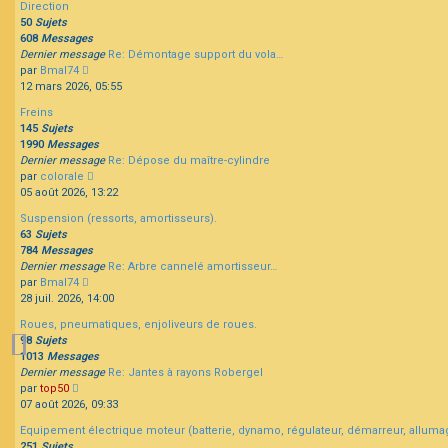
Direction
message
50
Sujets
608
Messages
Dernier message
Re: Démontage support du vola…
Consulter
par
Bmal74
le
12 mars 2026, 05:55
dernier
Freins
message
145
Sujets
1990
Messages
Dernier message
Re: Dépose du maître-cylindre
Consulter
par
colorale
le
05 août 2026, 13:22
dernier
Suspension (ressorts, amortisseurs).
message
63
Sujets
784
Messages
Dernier message
Re: Arbre cannelé amortisseur…
Consulter
par
Bmal74
le
28 juil. 2026, 14:00
dernier
Roues, pneumatiques, enjoliveurs de roues.
message
98
Sujets
1013
Messages
Dernier message
Re: Jantes à rayons Robergel
Consulter
par
top50
le
07 août 2026, 09:33
dernier
Equipement électrique moteur (batterie, dynamo, régulateur, démarreur, alluma
message
251
Sujets