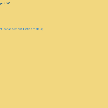
geot 403.
ant, échappement, fixation moteur).