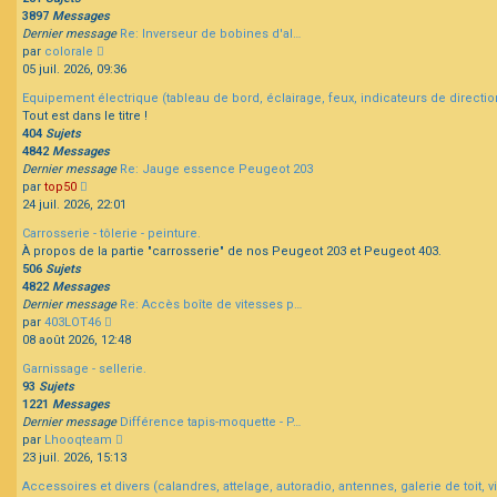
3897
Messages
Dernier message
Re: Inverseur de bobines d'al…
Consulter
par
colorale
le
05 juil. 2026, 09:36
dernier
Equipement électrique (tableau de bord, éclairage, feux, indicateurs de direction
message
Tout est dans le titre !
404
Sujets
4842
Messages
Dernier message
Re: Jauge essence Peugeot 203
Consulter
par
top50
le
24 juil. 2026, 22:01
dernier
Carrosserie - tôlerie - peinture.
message
À propos de la partie "carrosserie" de nos Peugeot 203 et Peugeot 403.
506
Sujets
4822
Messages
Dernier message
Re: Accès boîte de vitesses p…
Consulter
par
403LOT46
le
08 août 2026, 12:48
dernier
Garnissage - sellerie.
message
93
Sujets
1221
Messages
Dernier message
Différence tapis-moquette - P…
Consulter
par
Lhooqteam
le
23 juil. 2026, 15:13
dernier
Accessoires et divers (calandres, attelage, autoradio, antennes, galerie de toit, vis
message