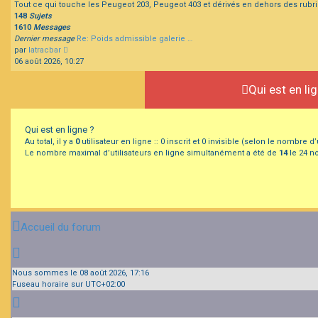
Tout ce qui touche les Peugeot 203, Peugeot 403 et dérivés en dehors des rubr
148
Sujets
1610
Messages
Dernier message
Re: Poids admissible galerie …
Consulter
par
latracbar
le
06 août 2026, 10:27
dernier
message
Qui est en li
Qui est en ligne ?
Au total, il y a
0
utilisateur en ligne :: 0 inscrit et 0 invisible (selon le nombre 
Le nombre maximal d’utilisateurs en ligne simultanément a été de
14
le 24 no
Accueil du forum
Nous sommes le 08 août 2026, 17:16
Fuseau horaire sur
UTC+02:00