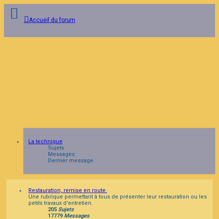
Accueil du forum
Connexion
Inscription
FAQ
La technique
Sujets
Messages
Dernier message
Restauration, remise en route.
Une rubrique permettant à tous de présenter leur restauration ou les
petits travaux d'entretien.
205
Sujets
17779
Messages