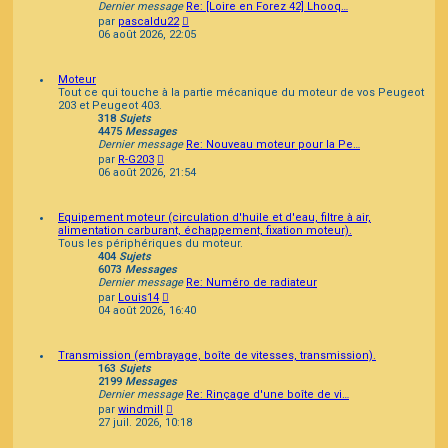
Dernier message
Re: [Loire en Forez 42] Lhooq…
Consulter
par
pascaldu22
le
06 août 2026, 22:05
dernier
message
Moteur
Tout ce qui touche à la partie mécanique du moteur de vos Peugeot
203 et Peugeot 403.
318
Sujets
4475
Messages
Dernier message
Re: Nouveau moteur pour la Pe…
Consulter
par
R-G203
le
06 août 2026, 21:54
dernier
message
Equipement moteur (circulation d'huile et d'eau, filtre à air,
alimentation carburant, échappement, fixation moteur).
Tous les périphériques du moteur.
404
Sujets
6073
Messages
Dernier message
Re: Numéro de radiateur
Consulter
par
Louis14
le
04 août 2026, 16:40
dernier
message
Transmission (embrayage, boîte de vitesses, transmission).
163
Sujets
2199
Messages
Dernier message
Re: Rinçage d'une boîte de vi…
Consulter
par
windmill
le
27 juil. 2026, 10:18
dernier
message