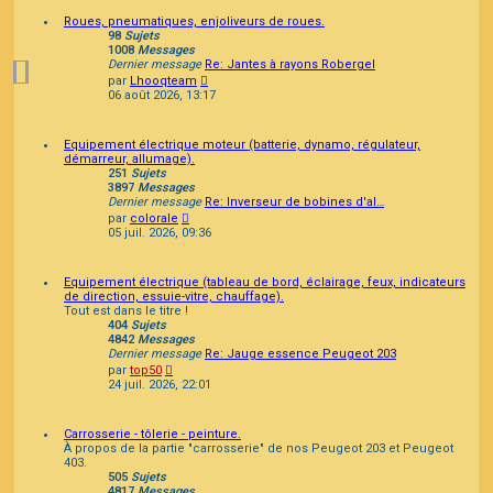
Roues, pneumatiques, enjoliveurs de roues.
98
Sujets
1008
Messages
Dernier message
Re: Jantes à rayons Robergel
Consulter
par
Lhooqteam
le
06 août 2026, 13:17
dernier
message
Equipement électrique moteur (batterie, dynamo, régulateur,
démarreur, allumage).
251
Sujets
3897
Messages
Dernier message
Re: Inverseur de bobines d'al…
Consulter
par
colorale
le
05 juil. 2026, 09:36
dernier
message
Equipement électrique (tableau de bord, éclairage, feux, indicateurs
de direction, essuie-vitre, chauffage).
Tout est dans le titre !
404
Sujets
4842
Messages
Dernier message
Re: Jauge essence Peugeot 203
Consulter
par
top50
le
24 juil. 2026, 22:01
dernier
message
Carrosserie - tôlerie - peinture.
À propos de la partie "carrosserie" de nos Peugeot 203 et Peugeot
403.
505
Sujets
4817
Messages