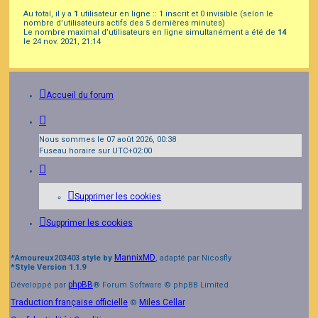
Au total, il y a
1
utilisateur en ligne :: 1 inscrit et 0 invisible (selon le
nombre d’utilisateurs actifs des 5 dernières minutes)
Le nombre maximal d’utilisateurs en ligne simultanément a été de
14
le 24 nov. 2021, 21:14
Accueil du forum
Nous sommes le 07 août 2026, 00:38
Fuseau horaire sur
UTC+02:00
Supprimer les cookies
Supprimer les cookies
MannixMD
*
Amoureux203403 style by
, adapté par Nicosfly
*
Style Version 1.1.9
phpBB
Développé par
® Forum Software © phpBB Limited
Traduction française officielle
Miles Cellar
©