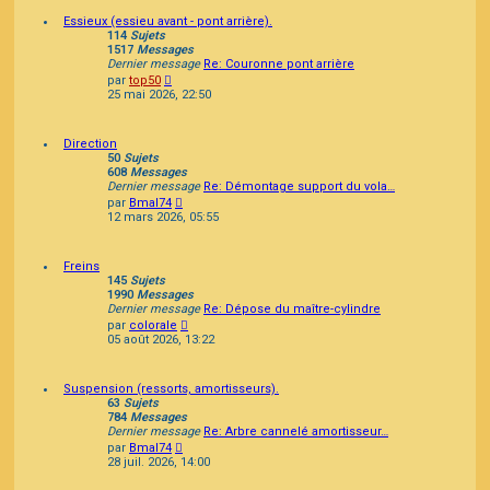
Essieux (essieu avant - pont arrière).
114
Sujets
1517
Messages
Dernier message
Re: Couronne pont arrière
Consulter
par
top50
le
25 mai 2026, 22:50
dernier
message
Direction
50
Sujets
608
Messages
Dernier message
Re: Démontage support du vola…
Consulter
par
Bmal74
le
12 mars 2026, 05:55
dernier
message
Freins
145
Sujets
1990
Messages
Dernier message
Re: Dépose du maître-cylindre
Consulter
par
colorale
le
05 août 2026, 13:22
dernier
message
Suspension (ressorts, amortisseurs).
63
Sujets
784
Messages
Dernier message
Re: Arbre cannelé amortisseur…
Consulter
par
Bmal74
le
28 juil. 2026, 14:00
dernier
message