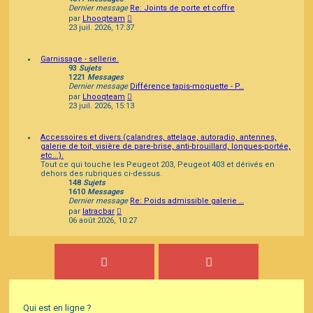
Dernier message
Re: Joints de porte et coffre
Consulter
par
Lhooqteam
le
23 juil. 2026, 17:37
dernier
message
Garnissage - sellerie.
93
Sujets
1221
Messages
Dernier message
Différence tapis-moquette - P…
Consulter
par
Lhooqteam
le
23 juil. 2026, 15:13
dernier
message
Accessoires et divers (calandres, attelage, autoradio, antennes,
galerie de toit, visière de pare-brise, anti-brouillard, longues-portée,
etc...).
Tout ce qui touche les Peugeot 203, Peugeot 403 et dérivés en
dehors des rubriques ci-dessus.
148
Sujets
1610
Messages
Dernier message
Re: Poids admissible galerie …
Consulter
par
latracbar
le
06 août 2026, 10:27
dernier
message
Qui est en ligne ?