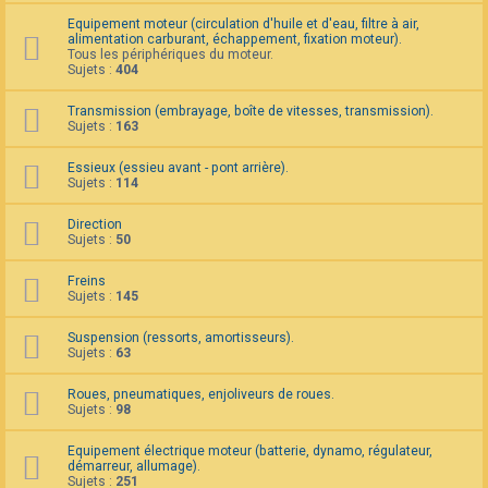
F
Equipement moteur (circulation d'huile et d'eau, filtre à air,
A
alimentation carburant, échappement, fixation moteur).
Q
Tous les périphériques du moteur.
Sujets :
404
Transmission (embrayage, boîte de vitesses, transmission).
Sujets :
163
Essieux (essieu avant - pont arrière).
Sujets :
114
Direction
Sujets :
50
Freins
Sujets :
145
Suspension (ressorts, amortisseurs).
Sujets :
63
Roues, pneumatiques, enjoliveurs de roues.
Sujets :
98
Equipement électrique moteur (batterie, dynamo, régulateur,
démarreur, allumage).
Sujets :
251