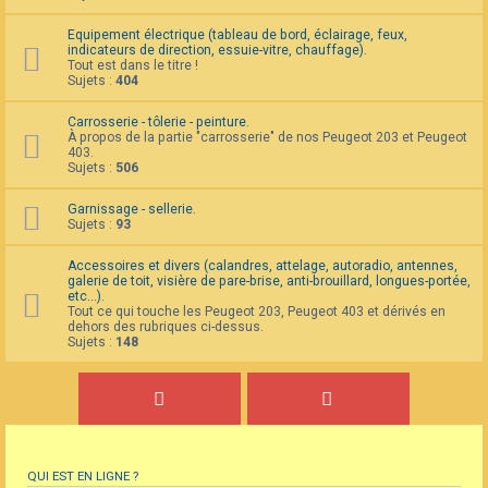
Equipement électrique (tableau de bord, éclairage, feux,
indicateurs de direction, essuie-vitre, chauffage).
Tout est dans le titre !
Sujets :
404
Carrosserie - tôlerie - peinture.
À propos de la partie "carrosserie" de nos Peugeot 203 et Peugeot
403.
Sujets :
506
Garnissage - sellerie.
Sujets :
93
Accessoires et divers (calandres, attelage, autoradio, antennes,
galerie de toit, visière de pare-brise, anti-brouillard, longues-portée,
etc...).
Tout ce qui touche les Peugeot 203, Peugeot 403 et dérivés en
dehors des rubriques ci-dessus.
Sujets :
148
QUI EST EN LIGNE ?