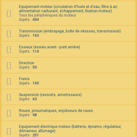
F
Equipement moteur (circulation d'huile et d'eau, filtre à air,
A
alimentation carburant, échappement, fixation moteur).
Q
Tous les périphériques du moteur.
Sujets :
404
Transmission (embrayage, boîte de vitesses, transmission).
Sujets :
163
Essieux (essieu avant - pont arrière).
Sujets :
114
Direction
Sujets :
50
Freins
Sujets :
145
Suspension (ressorts, amortisseurs).
Sujets :
63
Roues, pneumatiques, enjoliveurs de roues.
Sujets :
98
Equipement électrique moteur (batterie, dynamo, régulateur,
démarreur, allumage).
Sujets :
251