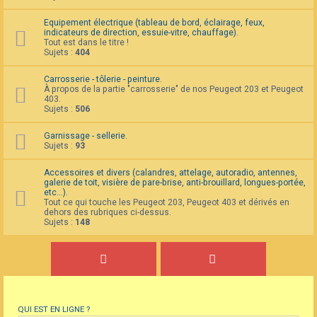
Equipement électrique (tableau de bord, éclairage, feux,
indicateurs de direction, essuie-vitre, chauffage).
Tout est dans le titre !
Sujets :
404
Carrosserie - tôlerie - peinture.
À propos de la partie "carrosserie" de nos Peugeot 203 et Peugeot
403.
Sujets :
506
Garnissage - sellerie.
Sujets :
93
Accessoires et divers (calandres, attelage, autoradio, antennes,
galerie de toit, visière de pare-brise, anti-brouillard, longues-portée,
etc...).
Tout ce qui touche les Peugeot 203, Peugeot 403 et dérivés en
dehors des rubriques ci-dessus.
Sujets :
148
QUI EST EN LIGNE ?