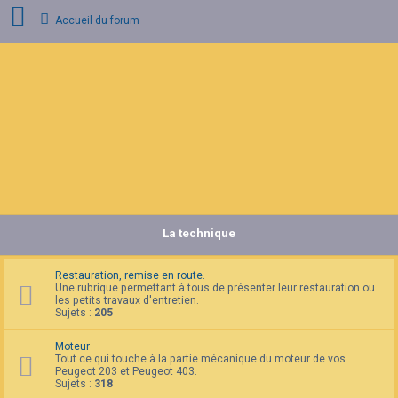
Accueil du forum
C
o
n
n
e
x
i
o
n
La technique
I
n
s
c
Restauration, remise en route.
r
Une rubrique permettant à tous de présenter leur restauration ou
i
les petits travaux d'entretien.
p
Sujets :
205
t
i
Moteur
o
Tout ce qui touche à la partie mécanique du moteur de vos
n
Peugeot 203 et Peugeot 403.
Sujets :
318