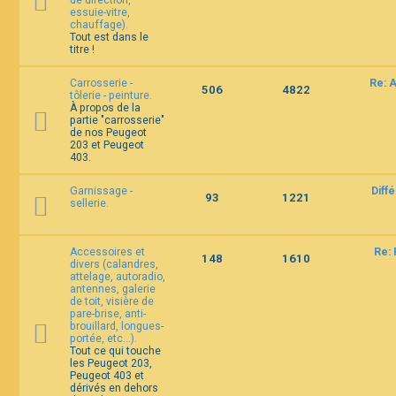
de direction,
essuie-vitre,
chauffage).
Tout est dans le
titre !
Carrosserie -
Re: 
506
4822
tôlerie - peinture.
À propos de la
partie "carrosserie"
de nos Peugeot
203 et Peugeot
403.
Garnissage -
Diff
93
1221
sellerie.
Accessoires et
Re: 
148
1610
divers (calandres,
attelage, autoradio,
antennes, galerie
de toit, visière de
pare-brise, anti-
brouillard, longues-
portée, etc...).
Tout ce qui touche
les Peugeot 203,
Peugeot 403 et
dérivés en dehors