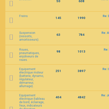
50
608
Freins
Re: 
145
1990
Suspension
Re: A
63
784
(ressorts,
amortisseurs).
Roues,
Re:
98
1013
pneumatiques,
enjoliveurs de
roues.
Equipement
Re: 
251
3897
électrique moteur
(batterie, dynamo,
régulateur,
démarreur,
allumage).
Equipement
Re: 
404
4842
électrique (tableau
de bord, éclairage,
feux, indicateurs