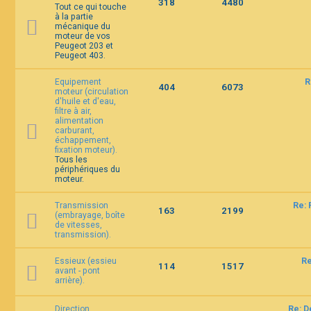
318
4480
Tout ce qui touche
à la partie
mécanique du
F
moteur de vos
A
Peugeot 203 et
Q
Peugeot 403.
Equipement
R
404
6073
moteur (circulation
d'huile et d'eau,
filtre à air,
alimentation
carburant,
échappement,
fixation moteur).
Tous les
périphériques du
moteur.
Transmission
Re: 
163
2199
(embrayage, boîte
de vitesses,
transmission).
Essieux (essieu
Re
114
1517
avant - pont
arrière).
Direction
Re: D