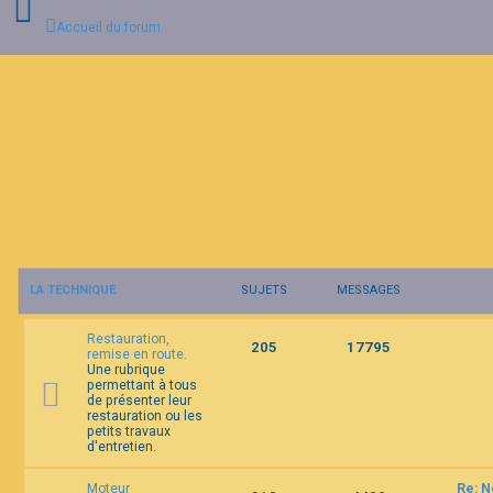
Accueil du forum
C
o
n
n
e
x
i
o
n
LA TECHNIQUE
SUJETS
MESSAGES
I
n
Restauration,
s
205
17795
remise en route.
c
Une rubrique
r
permettant à tous
i
de présenter leur
p
restauration ou les
t
petits travaux
i
d'entretien.
o
n
Moteur
Re: N