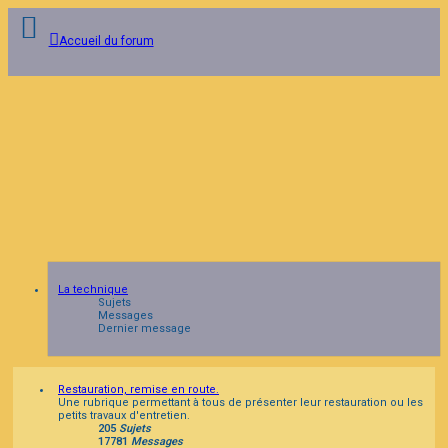
Accueil du forum
Connexion
Inscription
FAQ
La technique
Sujets
Messages
Dernier message
Restauration, remise en route.
Une rubrique permettant à tous de présenter leur restauration ou les
petits travaux d'entretien.
205
Sujets
17781
Messages