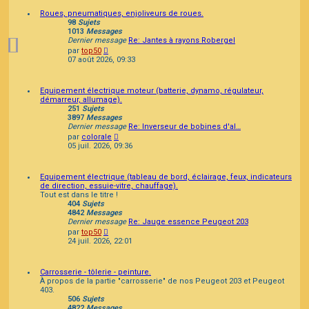
Roues, pneumatiques, enjoliveurs de roues.
98
Sujets
1013
Messages
Dernier message
Re: Jantes à rayons Robergel
Consulter
par
top50
le
07 août 2026, 09:33
dernier
message
Equipement électrique moteur (batterie, dynamo, régulateur,
démarreur, allumage).
251
Sujets
3897
Messages
Dernier message
Re: Inverseur de bobines d'al…
Consulter
par
colorale
le
05 juil. 2026, 09:36
dernier
message
Equipement électrique (tableau de bord, éclairage, feux, indicateurs
de direction, essuie-vitre, chauffage).
Tout est dans le titre !
404
Sujets
4842
Messages
Dernier message
Re: Jauge essence Peugeot 203
Consulter
par
top50
le
24 juil. 2026, 22:01
dernier
message
Carrosserie - tôlerie - peinture.
À propos de la partie "carrosserie" de nos Peugeot 203 et Peugeot
403.
506
Sujets
4822
Messages