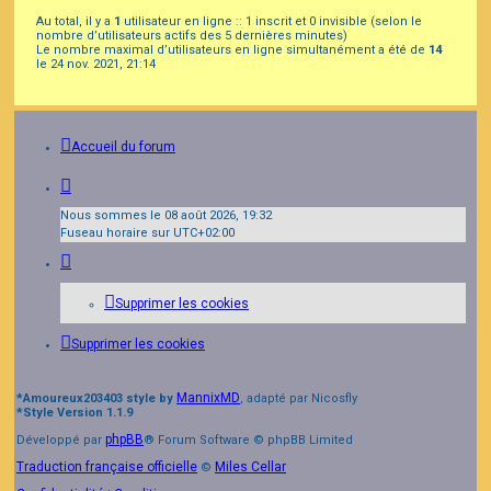
Au total, il y a
1
utilisateur en ligne :: 1 inscrit et 0 invisible (selon le
nombre d’utilisateurs actifs des 5 dernières minutes)
Le nombre maximal d’utilisateurs en ligne simultanément a été de
14
le 24 nov. 2021, 21:14
Accueil du forum
Nous sommes le 08 août 2026, 19:32
Fuseau horaire sur
UTC+02:00
Supprimer les cookies
Supprimer les cookies
MannixMD
*
Amoureux203403 style by
, adapté par Nicosfly
*
Style Version 1.1.9
phpBB
Développé par
® Forum Software © phpBB Limited
Traduction française officielle
Miles Cellar
©