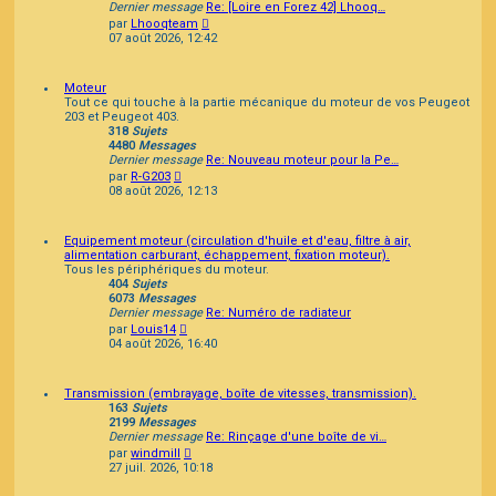
Dernier message
Re: [Loire en Forez 42] Lhooq…
Consulter
par
Lhooqteam
le
07 août 2026, 12:42
dernier
message
Moteur
Tout ce qui touche à la partie mécanique du moteur de vos Peugeot
203 et Peugeot 403.
318
Sujets
4480
Messages
Dernier message
Re: Nouveau moteur pour la Pe…
Consulter
par
R-G203
le
08 août 2026, 12:13
dernier
message
Equipement moteur (circulation d'huile et d'eau, filtre à air,
alimentation carburant, échappement, fixation moteur).
Tous les périphériques du moteur.
404
Sujets
6073
Messages
Dernier message
Re: Numéro de radiateur
Consulter
par
Louis14
le
04 août 2026, 16:40
dernier
message
Transmission (embrayage, boîte de vitesses, transmission).
163
Sujets
2199
Messages
Dernier message
Re: Rinçage d'une boîte de vi…
Consulter
par
windmill
le
27 juil. 2026, 10:18
dernier
message