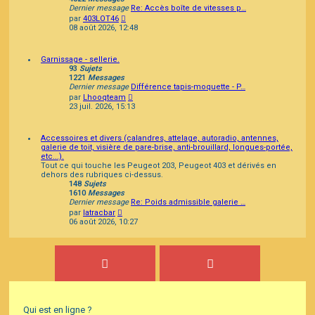
Dernier message
Re: Accès boîte de vitesses p…
Consulter
par
403LOT46
le
08 août 2026, 12:48
dernier
message
Garnissage - sellerie.
93
Sujets
1221
Messages
Dernier message
Différence tapis-moquette - P…
Consulter
par
Lhooqteam
le
23 juil. 2026, 15:13
dernier
message
Accessoires et divers (calandres, attelage, autoradio, antennes,
galerie de toit, visière de pare-brise, anti-brouillard, longues-portée,
etc...).
Tout ce qui touche les Peugeot 203, Peugeot 403 et dérivés en
dehors des rubriques ci-dessus.
148
Sujets
1610
Messages
Dernier message
Re: Poids admissible galerie …
Consulter
par
latracbar
le
06 août 2026, 10:27
dernier
message
Qui est en ligne ?