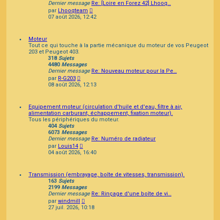
Dernier message
Re: [Loire en Forez 42] Lhooq…
Consulter
par
Lhooqteam
le
07 août 2026, 12:42
dernier
message
Moteur
Tout ce qui touche à la partie mécanique du moteur de vos Peugeot
203 et Peugeot 403.
318
Sujets
4480
Messages
Dernier message
Re: Nouveau moteur pour la Pe…
Consulter
par
R-G203
le
08 août 2026, 12:13
dernier
message
Equipement moteur (circulation d'huile et d'eau, filtre à air,
alimentation carburant, échappement, fixation moteur).
Tous les périphériques du moteur.
404
Sujets
6073
Messages
Dernier message
Re: Numéro de radiateur
Consulter
par
Louis14
le
04 août 2026, 16:40
dernier
message
Transmission (embrayage, boîte de vitesses, transmission).
163
Sujets
2199
Messages
Dernier message
Re: Rinçage d'une boîte de vi…
Consulter
par
windmill
le
27 juil. 2026, 10:18
dernier
message