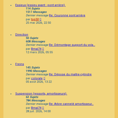
Essieux (essieu avant - pont arrière).
114
Sujets
1517
Messages
Dernier message
Re: Couronne pont arrière
Consulter
par
top50
le
25 mai 2026, 22:50
dernier
message
Direction
50
Sujets
608
Messages
Dernier message
Re: Démontage support du vola…
Consulter
par
Bmal74
le
12 mars 2026, 05:55
dernier
message
Freins
145
Sujets
1990
Messages
Dernier message
Re: Dépose du maître-cylindre
Consulter
par
colorale
le
05 août 2026, 13:22
dernier
message
Suspension (ressorts, amortisseurs).
63
Sujets
784
Messages
Dernier message
Re: Arbre cannelé amortisseur…
Consulter
par
Bmal74
le
28 juil. 2026, 14:00
dernier
message