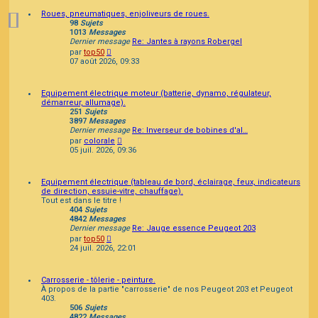
Roues, pneumatiques, enjoliveurs de roues.
98
Sujets
1013
Messages
Dernier message
Re: Jantes à rayons Robergel
Consulter
par
top50
le
07 août 2026, 09:33
dernier
message
Equipement électrique moteur (batterie, dynamo, régulateur,
démarreur, allumage).
251
Sujets
3897
Messages
Dernier message
Re: Inverseur de bobines d'al…
Consulter
par
colorale
le
05 juil. 2026, 09:36
dernier
message
Equipement électrique (tableau de bord, éclairage, feux, indicateurs
de direction, essuie-vitre, chauffage).
Tout est dans le titre !
404
Sujets
4842
Messages
Dernier message
Re: Jauge essence Peugeot 203
Consulter
par
top50
le
24 juil. 2026, 22:01
dernier
message
Carrosserie - tôlerie - peinture.
À propos de la partie "carrosserie" de nos Peugeot 203 et Peugeot
403.
506
Sujets
4822
Messages