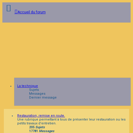
Accueil du forum
Connexion
Inscription
FAQ
La technique
Sujets
Messages
Dernier message
Restauration, remise en route.
Une rubrique permettant à tous de présenter leur restauration ou les
petits travaux d'entretien.
205
Sujets
17781
Messages