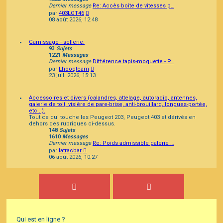
Dernier message
Re: Accès boîte de vitesses p…
Consulter
par
403LOT46
le
08 août 2026, 12:48
dernier
message
Garnissage - sellerie.
93
Sujets
1221
Messages
Dernier message
Différence tapis-moquette - P…
Consulter
par
Lhooqteam
le
23 juil. 2026, 15:13
dernier
message
Accessoires et divers (calandres, attelage, autoradio, antennes,
galerie de toit, visière de pare-brise, anti-brouillard, longues-portée,
etc...).
Tout ce qui touche les Peugeot 203, Peugeot 403 et dérivés en
dehors des rubriques ci-dessus.
148
Sujets
1610
Messages
Dernier message
Re: Poids admissible galerie …
Consulter
par
latracbar
le
06 août 2026, 10:27
dernier
message
Qui est en ligne ?