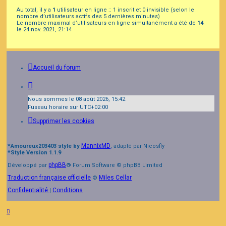
Au total, il y a
1
utilisateur en ligne :: 1 inscrit et 0 invisible (selon le
nombre d’utilisateurs actifs des 5 dernières minutes)
Le nombre maximal d’utilisateurs en ligne simultanément a été de
14
le 24 nov. 2021, 21:14
Accueil du forum
Nous sommes le 08 août 2026, 15:42
Fuseau horaire sur
UTC+02:00
Supprimer les cookies
MannixMD
*
Amoureux203403 style by
, adapté par Nicosfly
*
Style Version 1.1.9
phpBB
Développé par
® Forum Software © phpBB Limited
Traduction française officielle
Miles Cellar
©
Confidentialité
Conditions
|