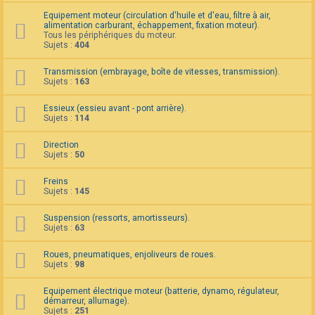
F
Equipement moteur (circulation d'huile et d'eau, filtre à air,
A
alimentation carburant, échappement, fixation moteur).
Q
Tous les périphériques du moteur.
Sujets :
404
Transmission (embrayage, boîte de vitesses, transmission).
Sujets :
163
Essieux (essieu avant - pont arrière).
Sujets :
114
Direction
Sujets :
50
Freins
Sujets :
145
Suspension (ressorts, amortisseurs).
Sujets :
63
Roues, pneumatiques, enjoliveurs de roues.
Sujets :
98
Equipement électrique moteur (batterie, dynamo, régulateur,
démarreur, allumage).
Sujets :
251