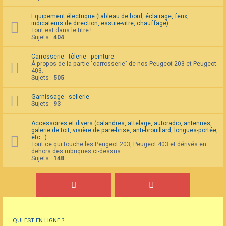
Equipement électrique (tableau de bord, éclairage, feux,
indicateurs de direction, essuie-vitre, chauffage).
Tout est dans le titre !
Sujets :
404
Carrosserie - tôlerie - peinture.
À propos de la partie "carrosserie" de nos Peugeot 203 et Peugeot
403.
Sujets :
505
Garnissage - sellerie.
Sujets :
93
Accessoires et divers (calandres, attelage, autoradio, antennes,
galerie de toit, visière de pare-brise, anti-brouillard, longues-portée,
etc...).
Tout ce qui touche les Peugeot 203, Peugeot 403 et dérivés en
dehors des rubriques ci-dessus.
Sujets :
148
QUI EST EN LIGNE ?