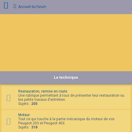
Accueil du forum
C
o
n
n
e
x
i
o
n
La technique
I
n
s
c
Restauration, remise en route.
r
Une rubrique permettant à tous de présenter leur restauration ou
i
les petits travaux d'entretien.
p
Sujets :
205
t
i
Moteur
o
Tout ce qui touche à la partie mécanique du moteur de vos
n
Peugeot 203 et Peugeot 403.
Sujets :
318