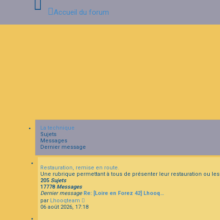
Accueil du forum
C
o
n
n
e
x
i
o
n
La technique
Sujets
I
Messages
n
Dernier message
s
c
r
Restauration, remise en route.
i
Une rubrique permettant à tous de présenter leur restauration ou les p
205
Sujets
p
17778
Messages
t
Dernier message
Re: [Loire en Forez 42] Lhooq…
i
C
par
Lhooqteam
o
o
06 août 2026, 17:18
n
n
s