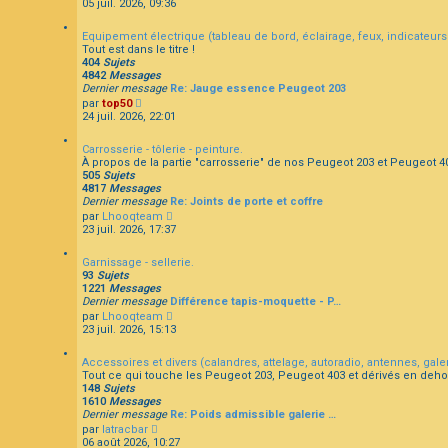
o
05 juil. 2026, 09:36
l
r
n
e
m
s
d
e
Equipement électrique (tableau de bord, éclairage, feux, indicateurs 
u
e
s
Tout est dans le titre !
l
r
s
404
Sujets
t
n
a
4842
Messages
e
i
g
Dernier message
Re: Jauge essence Peugeot 203
r
e
e
C
par
top50
l
r
o
24 juil. 2026, 22:01
e
m
n
d
e
s
e
s
Carrosserie - tôlerie - peinture.
u
r
s
À propos de la partie "carrosserie" de nos Peugeot 203 et Peugeot 4
l
n
a
505
Sujets
t
i
g
4817
Messages
e
e
e
Dernier message
Re: Joints de porte et coffre
r
r
C
par
Lhooqteam
l
m
o
23 juil. 2026, 17:37
e
e
n
d
s
s
e
s
Garnissage - sellerie.
u
r
a
93
Sujets
l
n
g
1221
Messages
t
i
e
Dernier message
Différence tapis-moquette - P…
e
e
C
par
Lhooqteam
r
r
o
23 juil. 2026, 15:13
l
m
n
e
e
s
d
s
Accessoires et divers (calandres, attelage, autoradio, antennes, galerie
u
e
s
Tout ce qui touche les Peugeot 203, Peugeot 403 et dérivés en deho
l
r
a
148
Sujets
t
n
g
1610
Messages
e
i
e
Dernier message
Re: Poids admissible galerie …
r
e
C
par
latracbar
l
r
o
06 août 2026, 10:27
e
m