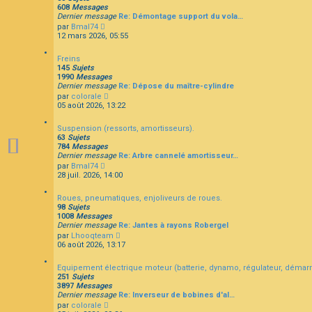
l
r
s
608
Messages
t
n
a
Dernier message
Re: Démontage support du vola…
e
i
g
C
par
Bmal74
r
e
e
o
12 mars 2026, 05:55
l
r
n
e
m
s
d
e
Freins
u
e
s
145
Sujets
l
r
s
1990
Messages
t
n
a
Dernier message
Re: Dépose du maître-cylindre
e
i
g
C
par
colorale
r
e
e
o
05 août 2026, 13:22
l
r
n
e
m
s
d
e
Suspension (ressorts, amortisseurs).
u
e
s
63
Sujets
l
r
s
784
Messages
t
n
a
Dernier message
Re: Arbre cannelé amortisseur…
e
i
g
C
par
Bmal74
r
e
e
o
28 juil. 2026, 14:00
l
r
n
e
m
s
d
e
Roues, pneumatiques, enjoliveurs de roues.
u
e
s
98
Sujets
l
r
s
1008
Messages
t
n
a
Dernier message
Re: Jantes à rayons Robergel
e
i
g
C
par
Lhooqteam
r
e
e
o
06 août 2026, 13:17
l
r
n
e
m
s
d
e
Equipement électrique moteur (batterie, dynamo, régulateur, démarr
u
e
s
251
Sujets
l
r
s
3897
Messages
t
n
a
Dernier message
Re: Inverseur de bobines d'al…
e
i
g
C
par
colorale
r
e
e