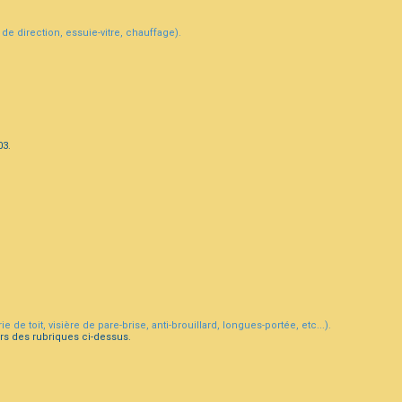
de direction, essuie-vitre, chauffage).
03.
 de toit, visière de pare-brise, anti-brouillard, longues-portée, etc...).
rs des rubriques ci-dessus.