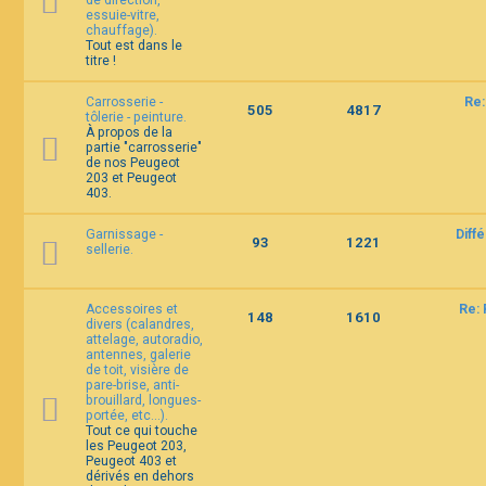
de direction,
essuie-vitre,
chauffage).
Tout est dans le
titre !
Carrosserie -
Re:
505
4817
tôlerie - peinture.
À propos de la
partie "carrosserie"
de nos Peugeot
203 et Peugeot
403.
Garnissage -
Diff
93
1221
sellerie.
Accessoires et
Re: 
148
1610
divers (calandres,
attelage, autoradio,
antennes, galerie
de toit, visière de
pare-brise, anti-
brouillard, longues-
portée, etc...).
Tout ce qui touche
les Peugeot 203,
Peugeot 403 et
dérivés en dehors