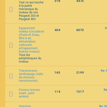
318
4475
Tout ce qui touche
à la partie
mécanique du
F
moteur de vos
A
Peugeot 203 et
Q
Peugeot 403.
Equipement
R
404
6073
moteur (circulation
d'huile et d'eau,
filtre à air,
alimentation
carburant,
échappement,
fixation moteur).
Tous les
périphériques du
moteur.
Transmission
Re: 
163
2199
(embrayage, boîte
de vitesses,
transmission).
Essieux (essieu
Re
114
1517
avant - pont
arrière).
Direction
Re: D