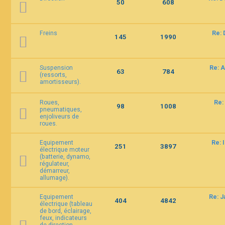
50
608
Freins
Re: 
145
1990
Suspension
Re: A
63
784
(ressorts,
amortisseurs).
Roues,
Re:
98
1008
pneumatiques,
enjoliveurs de
roues.
Equipement
Re: 
251
3897
électrique moteur
(batterie, dynamo,
régulateur,
démarreur,
allumage).
Equipement
Re: 
404
4842
électrique (tableau
de bord, éclairage,
feux, indicateurs