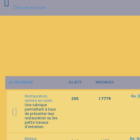
Accueil du forum
C
o
n
n
e
x
i
o
n
LA TECHNIQUE
SUJETS
MESSAGES
I
n
Restauration,
Re: 
s
205
17779
remise en route.
c
Une rubrique
r
permettant à tous
i
de présenter leur
p
restauration ou les
t
petits travaux
i
d'entretien.
o
n
Moteur
Re: N