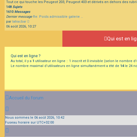
Tout ce qui touche les Peugeot 203, Peugeot 403 et dérivés en dehors des rubr
148
Sujets
1610
Messages
Dernier message
Re: Poids admissible galerie …
Consulter
par
latracbar
le
06 août 2026, 10:27
dernier
message
Qui est en li
Qui est en ligne ?
Au total, il y a
1
utilisateur en ligne :: 1 inscrit et 0 invisible (selon le nombre 
Le nombre maximal d’utilisateurs en ligne simultanément a été de
14
le 24 no
Accueil du forum
Nous sommes le 06 août 2026, 10:42
Fuseau horaire sur
UTC+02:00