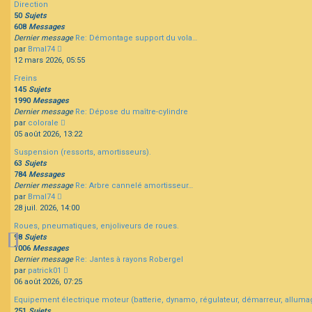
Direction
message
50
Sujets
608
Messages
Dernier message
Re: Démontage support du vola…
Consulter
par
Bmal74
le
12 mars 2026, 05:55
dernier
Freins
message
145
Sujets
1990
Messages
Dernier message
Re: Dépose du maître-cylindre
Consulter
par
colorale
le
05 août 2026, 13:22
dernier
Suspension (ressorts, amortisseurs).
message
63
Sujets
784
Messages
Dernier message
Re: Arbre cannelé amortisseur…
Consulter
par
Bmal74
le
28 juil. 2026, 14:00
dernier
Roues, pneumatiques, enjoliveurs de roues.
message
98
Sujets
1006
Messages
Dernier message
Re: Jantes à rayons Robergel
Consulter
par
patrick01
le
06 août 2026, 07:25
dernier
Equipement électrique moteur (batterie, dynamo, régulateur, démarreur, alluma
message
251
Sujets