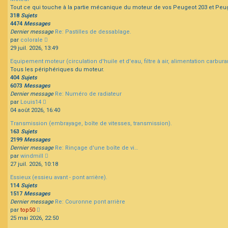
message
Tout ce qui touche à la partie mécanique du moteur de vos Peugeot 203 et Peu
318
Sujets
4474
Messages
Dernier message
Re: Pastilles de dessablage.
Consulter
par
colorale
le
29 juil. 2026, 13:49
dernier
Equipement moteur (circulation d'huile et d'eau, filtre à air, alimentation carbur
message
Tous les périphériques du moteur.
404
Sujets
6073
Messages
Dernier message
Re: Numéro de radiateur
Consulter
par
Louis14
le
04 août 2026, 16:40
dernier
Transmission (embrayage, boîte de vitesses, transmission).
message
163
Sujets
2199
Messages
Dernier message
Re: Rinçage d'une boîte de vi…
Consulter
par
windmill
le
27 juil. 2026, 10:18
dernier
Essieux (essieu avant - pont arrière).
message
114
Sujets
1517
Messages
Dernier message
Re: Couronne pont arrière
Consulter
par
top50
le
25 mai 2026, 22:50
dernier