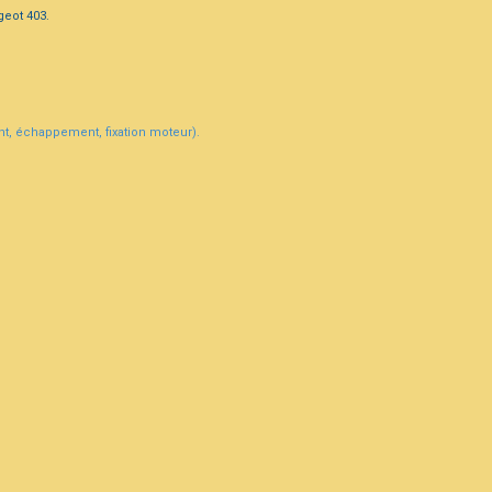
geot 403.
ant, échappement, fixation moteur).