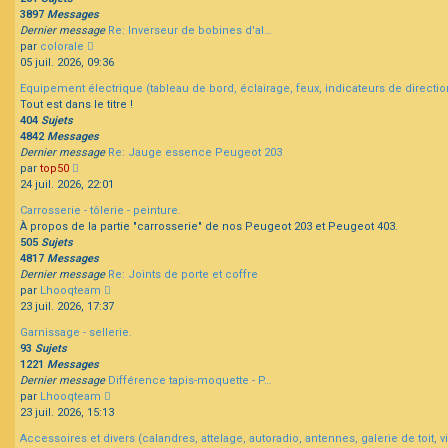
3897
Messages
Dernier message
Re: Inverseur de bobines d'al…
Consulter
par
colorale
le
05 juil. 2026, 09:36
dernier
Equipement électrique (tableau de bord, éclairage, feux, indicateurs de direction
message
Tout est dans le titre !
404
Sujets
4842
Messages
Dernier message
Re: Jauge essence Peugeot 203
Consulter
par
top50
le
24 juil. 2026, 22:01
dernier
Carrosserie - tôlerie - peinture.
message
À propos de la partie "carrosserie" de nos Peugeot 203 et Peugeot 403.
505
Sujets
4817
Messages
Dernier message
Re: Joints de porte et coffre
Consulter
par
Lhooqteam
le
23 juil. 2026, 17:37
dernier
Garnissage - sellerie.
message
93
Sujets
1221
Messages
Dernier message
Différence tapis-moquette - P…
Consulter
par
Lhooqteam
le
23 juil. 2026, 15:13
dernier
Accessoires et divers (calandres, attelage, autoradio, antennes, galerie de toit, vis
message